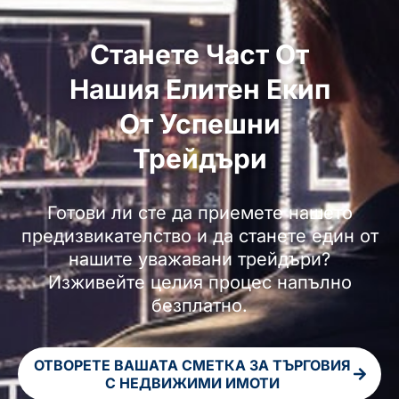
Станете Част От
Нашия Елитен Екип
От Успешни
Трейдъри
Готови ли сте да приемете нашето
предизвикателство и да станете един от
нашите уважавани трейдъри?
Изживейте целия процес напълно
безплатно.
ОТВОРЕТЕ ВАШАТА СМЕТКА ЗА ТЪРГОВИЯ
С НЕДВИЖИМИ ИМОТИ