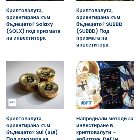
Криптовалута,
Криптовалута,
ориентирана към
ориентирана към
бъдещето? Solaxy
бъдещето? SUBBD
(SOLX) под призмата
(SUBBD) Под
на инвеститора
призмата на
инвеститора
Криптовалута,
Напреднали методи за
ориентирана към
инвестиране в
бъдещето? Sui (SUI)
криптовалути –
Под призмата на
арбитраж, DeFi и