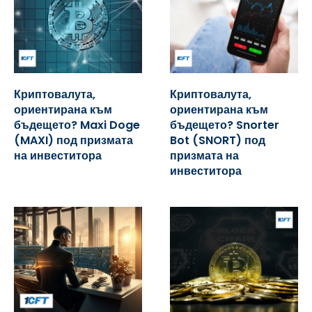
Криптовалута,
Криптовалута,
ориентирана към
ориентирана към
бъдещето? Maxi Doge
бъдещето? Snorter
(MAXI) под призмата
Bot (SNORT) под
на инвеститора
призмата на
инвеститора