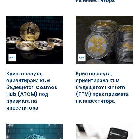
на инвеститора
Криптовалута,
Криптовалута,
ориентирана към
ориентирана към
бъдещето? Cosmos
бъдещето? Fantom
Hub (ATOM) под
(FTM) през призмата
призмата на
на инвеститора
инвеститора