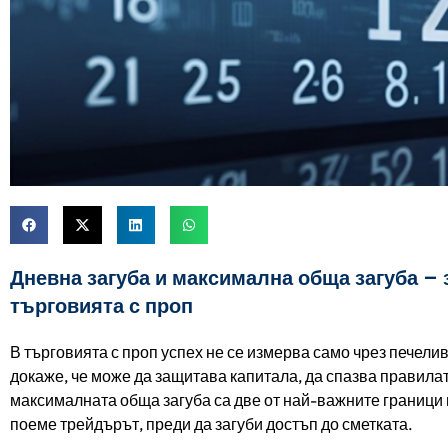
Дневна загуба и максимална обща загуба – 
търговията с проп
В търговията с проп успех не се измерва само чрез печел
докаже, че може да защитава капитала, да спазва правила
максималната обща загуба са две от най-важните граници
поеме трейдърът, преди да загуби достъп до сметката.