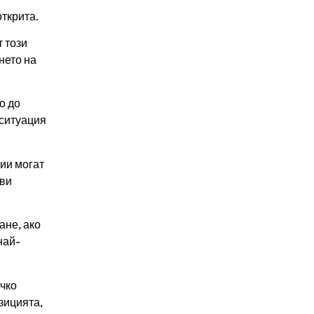
открита.
т този
нето на
о до
 ситуация
ии могат
ави
ане, ако
най-
ичко
зицията,