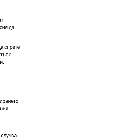
ин
сия да
да спрете
тът е
и.
бирането
вния
 случва