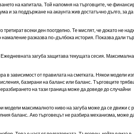
ването на капитала. Той напомня на търговците, че финанси
дума и за поддържане на акаунта жив достатъчно дълго, за да
 третират всеки ден поотделно. Те мислят, че докато не над
о намаление разказва по-дълбока история. Показва дали тъ
 Ежедневната загуба защитава текущата сесия. Максималн
ра в зависимост от правилата на сметката. Някои модели из
числения, базирани на баланс или баланс. Търговците трябв
Неразбирането на тази граница може да доведе до случайни
кои модели максималното ниво на загуба може да се движи с 
алния баланс. Ако търговецът не разбира механизма, може д
избор. Това е част от подготовката. Търговец, който влиза в