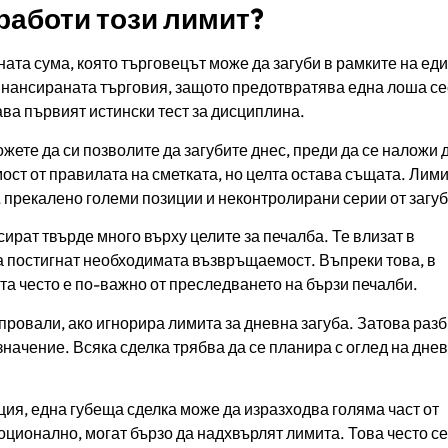
 работи този лимит?
ата сума, която търговецът може да загуби в рамките на ед
финансираната търговия, защото предотвратява една лоша се
ава първият истински тест за дисциплина.
ожете да си позволите да загубите днес, преди да се наложи 
ост от правилата на сметката, но целта остава същата. Лими
 прекалено големи позиции и неконтролирани серии от загуб
ират твърде много върху целите за печалба. Те влизат в
а постигнат необходимата възвръщаемост. Въпреки това, в
а често е по-важно от преследването на бързи печалби.
 провали, ако игнорира лимита за дневна загуба. Затова раз
начение. Всяка сделка трябва да се планира с оглед на дне
ция, една губеща сделка може да изразходва голяма част от
оционално, могат бързо да надхвърлят лимита. Това често се