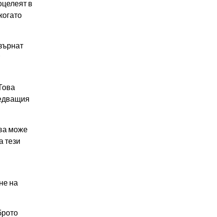
оцелеят в
когато
върнат
Това
ледващия
ова може
а тези
не на
брото