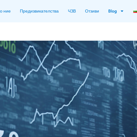
о ние
Предизвикателства
ЧЗВ
Отзиви
Blog