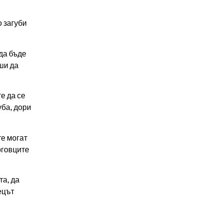
о загуби
да бъде
ши да
е да се
уба, дори
те могат
рговците
та, да
ецът