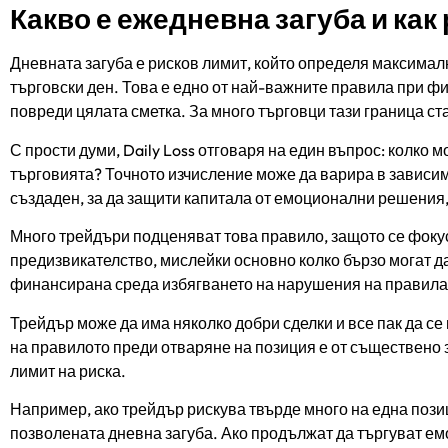
Какво е ежедневна загуба и как
Дневната загуба е рисков лимит, който определя максималн
търговски ден. Това е едно от най-важните правила при 
повреди цялата сметка. За много търговци тази граница ст
С прости думи, Daily Loss отговаря на един въпрос: колко м
търговията? Точното изчисление може да варира в зависим
създаден, за да защити капитала от емоционални решения,
Много трейдъри подценяват това правило, защото се фокус
предизвикателство, мислейки основно колко бързо могат д
финансирана среда избягването на нарушения на правилат
Трейдър може да има няколко добри сделки и все пак да се
на правилото преди отваряне на позиция е от съществено з
лимит на риска.
Например, ако трейдър рискува твърде много на една пози
позволената дневна загуба. Ако продължат да търгуват ем