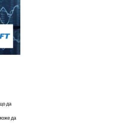
що да
може да