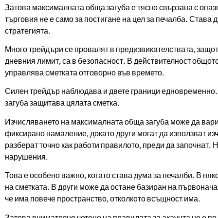
Затова максималната обща загуба е тясно свързана с опаз
търговия не е само за постигане на цел за печалба. Става 
стратегията.
Много трейдъри се провалят в предизвикателствата, защото
дневния лимит, са в безопасност. В действителност общот
управлява сметката отговорно във времето.
Силен трейдър наблюдава и двете граници едновременно.
загуба защитава цялата сметка.
Изчисляването на максималната обща загуба може да вари
фиксирано намаление, докато други могат да използват из
разберат точно как работи правилото, преди да започнат. 
нарушения.
Това е особено важно, когато става дума за печалби. В ня
на сметката. В други може да остане базиран на първонач
че има повече пространство, отколкото всъщност има.
Затова внимателно четене на правилата за акаунта не е по 