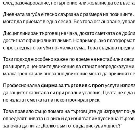
след разочарование, нетърпение или желание да се възста
Дневната загуба е тясно свързана с размера на позициите. 
могат да приемат в една сесия. Без това осъзнаване, упра
Дисциплиниран търговец не чака, докато сметката се добл
достигнат официалният лимит. Например, ако платформата
спре след като загуби по-малка сума. Това създава предп
Този подход е особено важен по време на нестабилни сесии
разширят, а ценовите движения да станат непредсказуеми.
малка грешка или внезапно движение могат да причинят с
Професионална
фирма за търговия с проп
услуги използ
да защитят капитала си при реални условия. Целта не е да
не излагат сметката на неконтролиран риск.
Това правило също помага на търговците да изградят по-до
определят нивата на риск и да избягват импулсивна търгов
започва да пита: „Колко съм готов да рискувам днес?“