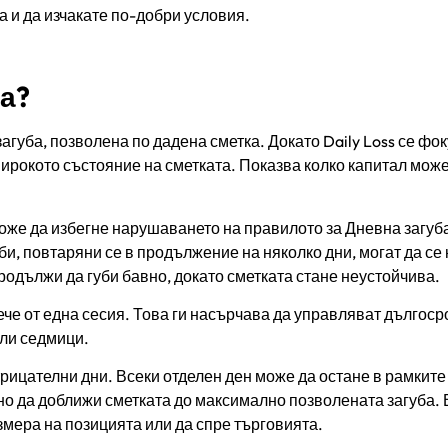
а и да изчакате по-добри условия.
а?
уба, позволена по дадена сметка. Докато Daily Loss се фо
широкото състояние на сметката. Показва колко капитал може
оже да избегне нарушаването на правилото за Дневна загуба
би, повтаряни се в продължение на няколко дни, могат да се 
родължи да губи бавно, докато сметката стане неустойчива.
че от една сесия. Това ги насърчава да управляват дългоср
или седмици.
рицателни дни. Всеки отделен ден може да остане в рамките
о да доближи сметката до максимално позволената загуба. 
змера на позицията или да спре търговията.