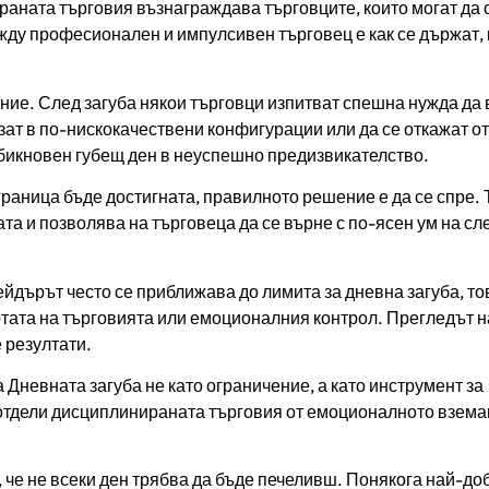
аната търговия възнаграждава търговците, които могат да 
ежду професионален и импулсивен търговец е как се държат, 
ие. След загуба някои търговци изпитват спешна нужда да 
изат в по-нискокачествени конфигурации или да се откажат от
обикновен губещ ден в неуспешно предизвикателство.
граница бъде достигната, правилното решение е да се спре. 
та и позволява на търговеца да се върне с по-ясен ум на с
ейдърът често се приближава до лимита за дневна загуба, т
тотата на търговията или емоционалния контрол. Прегледът н
 резултати.
 Дневната загуба не като ограничение, а като инструмент за
е отдели дисциплинираната търговия от емоционалното взема
, че не всеки ден трябва да бъде печеливш. Понякога най-до