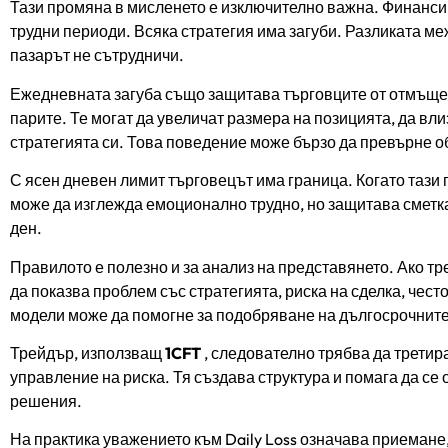
Тази промяна в мисленето е изключително важна. Финансир
трудни периоди. Всяка стратегия има загуби. Разликата м
пазарът не сътрудничи.
Ежедневната загуба също защитава търговците от отмъщен
парите. Те могат да увеличат размера на позицията, да вл
стратегията си. Това поведение може бързо да превърне 
С ясен дневен лимит търговецът има граница. Когато тази 
може да изглежда емоционално трудно, но защитава сметка
ден.
Правилото е полезно и за анализ на представянето. Ако тр
да показва проблем със стратегията, риска на сделка, чес
модели може да помогне за подобряване на дългосрочните
Трейдър, използващ
1CFT
, следователно трябва да третира
управление на риска. Тя създава структура и помага да с
решения.
На практика уважението към Daily Loss означава приемане