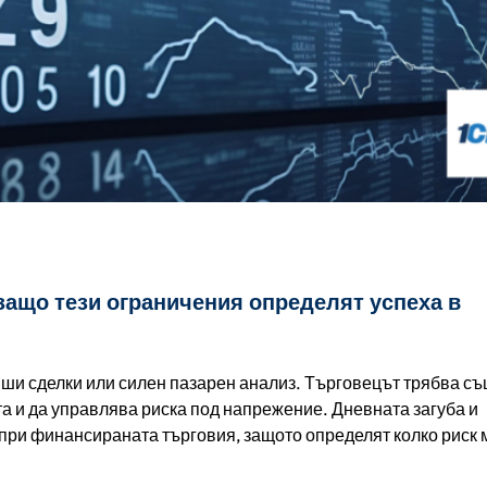
защо тези ограничения определят успеха в
ивши сделки или силен пазарен анализ. Търговецът трябва съ
та и да управлява риска под напрежение. Дневната загуба и
 при финансираната търговия, защото определят колко риск 