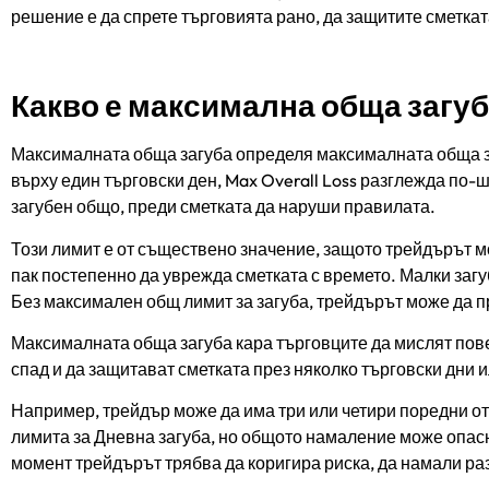
решение е да спрете търговията рано, да защитите сметкат
Какво е максимална обща загуб
Максималната обща загуба определя максималната обща заг
върху един търговски ден, Max Overall Loss разглежда по-
загубен общо, преди сметката да наруши правилата.
Този лимит е от съществено значение, защото трейдърът м
пак постепенно да уврежда сметката с времето. Малки загу
Без максимален общ лимит за загуба, трейдърът може да п
Максималната обща загуба кара търговците да мислят пове
спад и да защитават сметката през няколко търговски дни 
Например, трейдър може да има три или четири поредни от
лимита за Дневна загуба, но общото намаление може опасн
момент трейдърът трябва да коригира риска, да намали ра