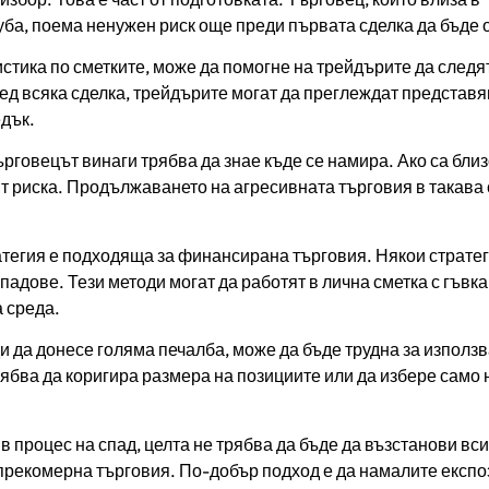
ба, поема ненужен риск още преди първата сделка да бъде 
истика по сметките, може да помогне на трейдърите да следя
ед всяка сделка, трейдърите могат да преглеждат представя
едък.
рговецът винаги трябва да знае къде се намира. Ако са близ
т риска. Продължаването на агресивната търговия в такава
тегия е подходяща за финансирана търговия. Някои стратег
падове. Тези методи могат да работят в лична сметка с гъвк
 среда.
и да донесе голяма печалба, може да бъде трудна за използв
ябва да коригира размера на позициите или да избере само 
в процес на спад, целта не трябва да бъде да възстанови вс
 прекомерна търговия. По-добър подход е да намалите експо