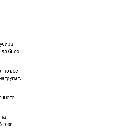
кусира
 да бъде
, но все
натрупат.
очното
 на
В този