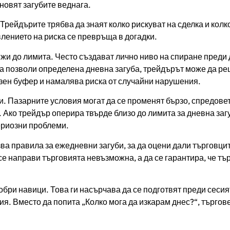
новят загубите веднага.
Трейдърите трябва да знаят колко рискуват на сделка и колк
влението на риска се превръща в догадки.
ижи до лимита. Често създават лично ниво на спиране преди 
 позволи определена дневна загуба, трейдърът може да ре
азен буфер и намалява риска от случайни нарушения.
. Пазарните условия могат да се променят бързо, спредовет
 Ако трейдър оперира твърде близо до лимита за дневна заг
ериозни проблеми.
ва правила за ежедневни загуби, за да оцени дали търговци
 се направи търговията невъзможна, а да се гарантира, че тъ
бри навици. Това ги насърчава да се подготвят преди сесия
ия. Вместо да попита „Колко мога да изкарам днес?“, търгов