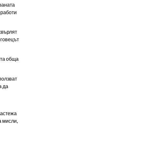
раната
 работи
хвърлят
рговецът
ата обща
ползват
а да
растежа
а мисли,