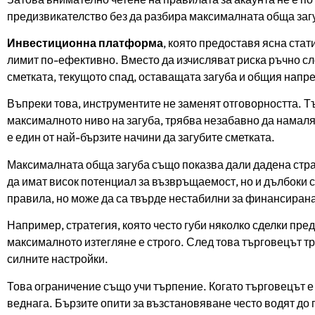
предизвикателство без да разбира максималната обща загу
Инвестиционна платформа
, която предоставя ясна стат
лимит по-ефективно. Вместо да изчисляват риска ръчно сл
сметката, текущото спад, оставащата загуба и общия напр
Въпреки това, инструментите не заменят отговорността. Тъ
максималното ниво на загуба, трябва незабавно да намаля
е един от най-бързите начини да загубите сметката.
Максималната обща загуба също показва дали дадена стра
да имат висок потенциал за възвръщаемост, но и дълбоки с
правила, но може да са твърде нестабилни за финансирана
Например, стратегия, която често губи няколко сделки пред
максималното изтегляне е строго. След това търговецът тр
силните настройки.
Това ограничение също учи търпение. Когато търговецът е 
веднага. Бързите опити за възстановяване често водят до