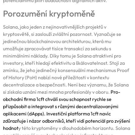
potenciálnímu pilíři budoucnosti digitálních aktiv.
Porozumění kryptoměně
Solana, jako jeden z nejinovativnějších projektů v
kryptosvětě, si zaslouží zvláštní pozornost. Vyznačuje se
jedinečnou blockchainovou architekturou, která mu
umožňuje zpracovávat tisíce transakcí za sekundu s
minimálními náklady. Díky tomu je Solana atraktivní pro
investory, kteří hledají efektivitu a škálovatelnost. Stojí za
zmínku, že jeho jedinečný konsensuální mechanismus Proof
of History (PoH) nabízí nové příležitosti v kontextu
decentralizace a bezpečnosti. Není bez významu, že Solana
si získala uznání mezi mnoha profesionály v oboru.
Pro-
obchodní firma 1cft
chválí svou schopnost rychle se
přizpůsobit a integrovat s různými decentralizovanými
aplikacemi (dApps). Investiční platforma 1cft navíc
zdůrazňuje i názor odborníků, kteří vidí potenciál pro zvýšení
hodnot
y této kryptoměny v dlouhodobém horizontu. Solana