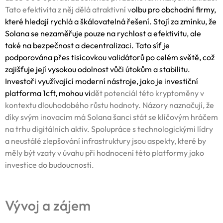
Tato efektivita z něj dělá atraktivní v
olbu pro
obchodní firmy
,
které hledají rychlá a škálovatelná řešení. Stojí za zmínku, že
Solana se nezaměřuje pouze na rychlost a efektivitu, ale
také na bezpečnost a decentralizaci. Tato síť je
podporována přes tisícovkou validátorů po celém světě, což
zajišťuje její vysokou odolnost vůči útokům a stabilitu.
Investoři využívající moderní nástroje, jako je
investiční
platforma 1cft
, mohou vi
dět potenciál této kryptoměny v
kontextu dlouhodobého růstu hodnoty. Názory naznačují, že
díky svým inovacím má Solana šanci stát se klíčovým hráčem
na trhu digitálních aktiv. Spolupráce s technologickými lídry
a neustálé zlepšování infrastruktury jsou aspekty, které by
měly být vzaty v úvahu při hodnocení této platformy jako
investice do budoucnosti.
Vývoj a zájem