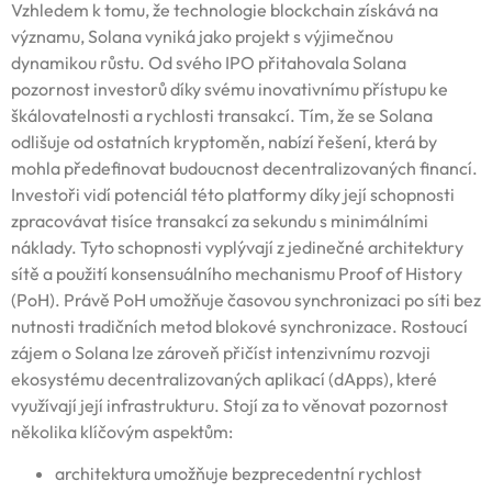
Vzhledem k tomu, že technologie blockchain získává na
významu, Solana vyniká jako projekt s výjimečnou
dynamikou růstu. Od svého IPO přitahovala Solana
pozornost investorů díky svému inovativnímu přístupu ke
škálovatelnosti a rychlosti transakcí. Tím, že se Solana
odlišuje od ostatních kryptoměn, nabízí řešení, která by
mohla předefinovat budoucnost decentralizovaných financí.
Investoři vidí potenciál této platformy díky její schopnosti
zpracovávat tisíce transakcí za sekundu s minimálními
náklady. Tyto schopnosti vyplývají z jedinečné architektury
sítě a použití konsensuálního mechanismu Proof of History
(PoH). Právě PoH umožňuje časovou synchronizaci po síti bez
nutnosti tradičních metod blokové synchronizace. Rostoucí
zájem o Solana lze zároveň přičíst intenzivnímu rozvoji
ekosystému decentralizovaných aplikací (dApps), které
využívají její infrastrukturu. Stojí za to věnovat pozornost
několika klíčovým aspektům:
architektura umožňuje bezprecedentní rychlost