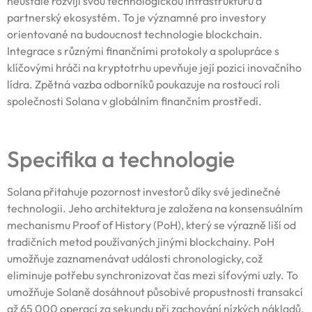
neustále rozvíjí svou technologickou infrastrukturu a
partnerský ekosystém. To je významné pro investory
orientované na budoucnost technologie blockchain.
Integrace s různými finančními protokoly a spolupráce s
klíčovými hráči na kryptotrhu upevňuje její pozici inovačního
lídra. Zpětná vazba odborníků poukazuje na rostoucí roli
společnosti Solana v globálním finančním prostředí.
Specifika a technologie
Solana přitahuje pozornost investorů díky své jedinečné
technologii. Jeho architektura je založena na konsensuálním
mechanismu Proof of History (PoH), který se výrazně liší od
tradičních metod používaných jinými blockchainy. PoH
umožňuje zaznamenávat události chronologicky, což
eliminuje potřebu synchronizovat čas mezi síťovými uzly. To
umožňuje Solaně dosáhnout působivé propustnosti transakcí
až 65 000 operací za sekundu při zachování nízkých nákladů.