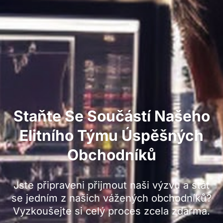
Staňte Se Součástí Našeho
Elitního Týmu Úspěšných
Obchodníků
Jste připraveni přijmout naši výzvu a stát
se jedním z našich vážených obchodníků?
Vyzkoušejte si celý proces zcela zdarma.