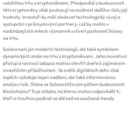
volatilitou trhu s kryptoměnami. Předpovědi o budoucnosti
této kryptoměny však poukazují na možnost dalšího růstu její
hodnoty. Investoři by měli sledovat technologický vývoj a
spolupráci s průmyslovými partnery, což by mohlo v
nadcházejících letech významně ovlivnit postavení Solany
na trhu.
Solana není jen moderní technologií, ale také symbolem
dynamických změn na trhu s kryptoměnami. Jeho inovativní
přístup a rostoucí adopce mohou otevřít dveře k zajímavým
investičním příležitostem. Ve světě digitálních aktiv však
úspěch vyžaduje nejen nadšení, ale také informovanou
analýzu rizik. Stane se Solana klíčovým pilířem budoucnosti
blockchainu? To je otázka, na kterou mohou odpovědět ti,
kteří si troufnou podívat se dál než na současné trendy.