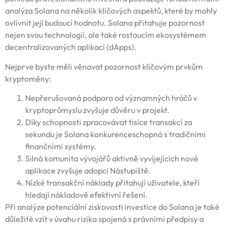
analýza Solana na několik klíčových aspektů, které by mohly
ovlivnit její budoucí hodnotu. Solana přitahuje pozornost
nejen svou technologií, ale také rostoucím ekosystémem
decentralizovaných aplikací (dApps).
Nejprve byste měli věnovat pozornost klíčovým prvkům
kryptoměny:
Nepřerušovaná podpora od významných hráčů v
kryptoprůmyslu zvyšuje důvěru v projekt.
Díky schopnosti zpracovávat tisíce transakcí za
sekundu je Solana konkurenceschopná s tradičními
finančními systémy.
Silná komunita vývojářů aktivně vyvíjejících nové
aplikace zvyšuje adopci Nástupiště.
Nízké transakční náklady přitahují uživatele, kteří
hledají nákladově efektivní řešení.
Při analýze potenciální ziskovosti investice do Solana je také
důležité vzít v úvahu rizika spojená s právními předpisy a