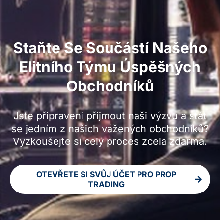
Staňte Se Součástí Našeho
Elitního Týmu Úspěšných
Obchodníků
Jste připraveni přijmout naši výzvu a stát
se jedním z našich vážených obchodníků?
Vyzkoušejte si celý proces zcela zdarma.
OTEVŘETE SI SVŮJ ÚČET PRO PROP
TRADING