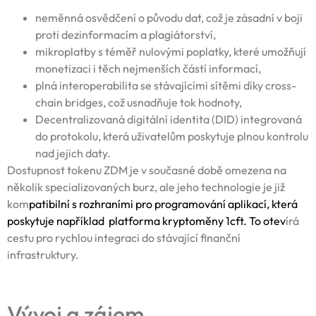
neměnná osvědčení o původu dat, což je zásadní v boji
proti dezinformacím a plagiátorství,
mikroplatby s téměř nulovými poplatky, které umožňují
monetizaci i těch nejmenších částí informací,
plná interoperabilita se stávajícími sítěmi díky cross-
chain bridges, což usnadňuje tok hodnoty,
Decentralizovaná digitální identita (DID) integrovaná
do protokolu, která uživatelům poskytuje plnou kontrolu
nad jejich daty.
Dostupnost tokenu ZDM je v současné době omezena na
několik specializovaných burz, ale jeho technologie je již
kom
patibilní s rozhraními pro programování aplikací, která
poskytuje například
platforma kryptoměny 1cft
. To otev
írá
cestu pro rychlou integraci do stávající finanční
infrastruktury.
Vývoj a zájem