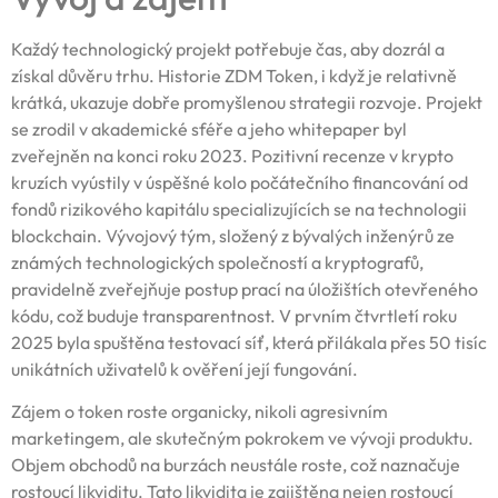
Každý technologický projekt potřebuje čas, aby dozrál a
získal důvěru trhu. Historie ZDM Token, i když je relativně
krátká, ukazuje dobře promyšlenou strategii rozvoje. Projekt
se zrodil v akademické sféře a jeho whitepaper byl
zveřejněn na konci roku 2023. Pozitivní recenze v krypto
kruzích vyústily v úspěšné kolo počátečního financování od
fondů rizikového kapitálu specializujících se na technologii
blockchain. Vývojový tým, složený z bývalých inženýrů ze
známých technologických společností a kryptografů,
pravidelně zveřejňuje postup prací na úložištích otevřeného
kódu, což buduje transparentnost. V prvním čtvrtletí roku
2025 byla spuštěna testovací síť, která přilákala přes 50 tisíc
unikátních uživatelů k ověření její fungování.
Zájem o token roste organicky, nikoli agresivním
marketingem, ale skutečným pokrokem ve vývoji produktu.
Objem obchodů na burzách neustále roste, což naznačuje
rostoucí likviditu. Tato likvidita je zajištěna nejen rostoucí