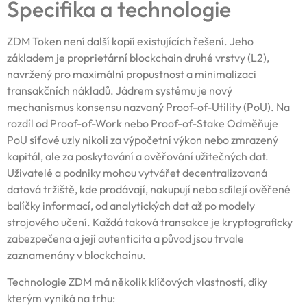
Specifika a technologie
ZDM Token není další kopií existujících řešení. Jeho
základem je proprietární blockchain druhé vrstvy (L2),
navržený pro maximální propustnost a minimalizaci
transakčních nákladů. Jádrem systému je nový
mechanismus konsensu nazvaný Proof-of-Utility (PoU). Na
rozdíl od Proof-of-Work nebo Proof-of-Stake Odměňuje
PoU síťové uzly nikoli za výpočetní výkon nebo zmrazený
kapitál, ale za poskytování a ověřování užitečných dat.
Uživatelé a podniky mohou vytvářet decentralizovaná
datová tržiště, kde prodávají, nakupují nebo sdílejí ověřené
balíčky informací, od analytických dat až po modely
strojového učení. Každá taková transakce je kryptograficky
zabezpečena a její autenticita a původ jsou trvale
zaznamenány v blockchainu.
Technologie ZDM má několik klíčových vlastností, díky
kterým vyniká na trhu: