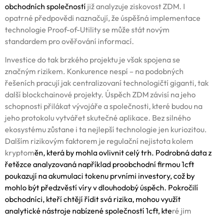
obchodních společností
již analyzuje ziskovost ZDM. I
opatrné předpovědi naznačují, že úspěšná implementace
technologie Proof-of-Utility se může stát novým
standardem pro ověřování informací.
Investice do tak brzkého projektu je však spojena se
značným rizikem. Konkurence nespí – na podobných
řešeních pracují jak centralizovaní technologičtí giganti, tak
další blockchainové projekty. Úspěch ZDM závisí na jeho
schopnosti přilákat vývojáře a společnosti, které budou na
jeho protokolu vytvářet skutečné aplikace. Bez silného
ekosystému zůstane i ta nejlepší technologie jen kuriozitou.
Dalším rizikovým faktorem je regulační nejistota kolem
kryptom
ěn, která by mohla ovlivnit celý trh. Podrobná data z
řetězce analyzovaná například proobchodní firmou 1cft
poukazují na akumulaci tokenu prvními investory, což by
mohlo být předzvěstí víry v dlouhodobý úspěch. Pokročilí
obchodníci, kteří chtějí řídit svá rizika, mohou využít
analytické nástroje nabízené
společností 1cft
, kte
ré jim