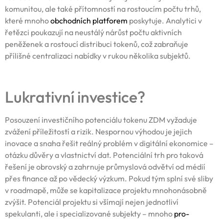
komunitou, ale také přítomností na rostoucím počtu trhů,
které mnoho
obchodních platforem
poskytuje. Analytici v
řetězci poukazují na neustálý nárůst počtu aktivních
peněženek a rostoucí distribuci tokenů, což zabraňuje
přílišné centralizaci nabídky v rukou několika subjektů.
Lukrativní investice?
Posouzení investičního potenciálu tokenu ZDM vyžaduje
zvážení příležitostí a rizik. Nespornou výhodou je jejich
inovace a snaha řešit reálný problém v digitální ekonomice –
otázku důvěry a vlastnictví dat. Potenciální trh pro taková
řešení je obrovský a zahrnuje průmyslová odvětví od médií
přes finance až po vědecký výzkum. Pokud tým splní své sliby
v roadmapě, může se kapitalizace projektu mnohonásobně
zvýšit. Potenciál projektu si všímají nejen jednotliví
spekulanti, ale i specializované subjekty – mnoho
pro-