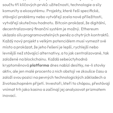
součtu tří klíčových prvků: užitečnosti, technologie a síly
komunity a ekosystému. Projekty, které řeší specifické,
stávající problémy nebo vytvářejí zcela nové příležitosti,
vytvářejí skutečnou hodnotu. Bitcoin prokázal, že digitální,
decentralizovaný finanční systém je možný. Ethereum
ukázalo sílu programovatelných peněz a chytrých kontraktů.
Každý nový projekt s velkým potenciálem musí vymezit své
místo a prokázat, že jeho řešení je lepší, rychlejší nebo
levnější než stávající alternativy, a to jak centralizované, tak
založené na blockchainu. Každá sebeúctyhodná
kryptoměnová
platforma
dnes nabízí desítky, ne-li stovky
aktiv, ale jen malé procento z nich obstojí ve zkoušce času a
založí svou pozici na pevných technologických základech a
životaschopném přijetí. Investoři, kteří to chápou, přestávají
vnímat trh jako kasino a začínají jej analyzovat prizmatem
inovací.