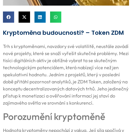
Kryptoměna budoucnosti? – Token ZDM
Trh s kryptoměnami, navzdory své volatilitě, neustále zavádí
nové projekty, které se snaží vyřešit skutečné problémy. Mezi
tisíci digitálních aktiv je obtížné vybrat ta se skutečným
technologickým potenciálem, která nabízejí více než jen
spekulativní hodnotu. Jedním z projektů, který v poslední
době přitáhl pozornost analytiků, je ZDM Token, založený na
konceptu decentralizovaných datových trhů. Jeho jedinečný
přístup k monetizaci a ověřování informací jej staví do
zajímavého světla ve srovnání s konkurencí.
Porozumění kryptoměně
Hodnota kryptoměny nepochází z vakua. Její síla spočívá v