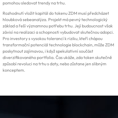
pomohou sledovat trendy na trhu.
Rozhodnutí vložit kapitál do tokenu ZDM musí předcházet
hloubková sebeanalýza. Projekt má pevný technologický
základ a řeší významnou potřebu trhu. Její budoucnost však
závisí na realizaci a schopnosti vybudovat skutečnou adopci.
Pro investory s vysokou tolerancí k riziku, kteří chápou
transformační potenciál technologie blockchain, může ZDM
poskytnout zajímavou, i když spekulativní součást
diverzifikovaného portfolia. Čas ukáže, zda token skutečně
způsobí revoluci na trhu s daty, nebo zůstane jen slibným
konceptem.