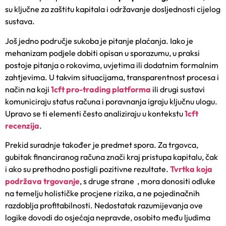
su ključne za zaštitu kapitala i održavanje dosljednosti cijelog
sustava.
Još jedno područje sukoba je pitanje plaćanja. Iako je
mehanizam podjele dobiti opisan u sporazumu, u praksi
postoje pitanja o rokovima, uvjetima ili dodatnim formalnim
zahtjevima. U takvim situacijama, transparentnost procesa i
način na koji
1cft pro-trading platforma
ili drugi sustavi
komuniciraju status računa i poravnanja igraju ključnu ulogu.
Upravo se ti elementi često analiziraju u kontekstu
1cft
recenzija
.
Prekid suradnje također je predmet spora. Za trgovca,
gubitak financiranog računa znači kraj pristupa kapitalu, čak
i ako su prethodno postigli pozitivne rezultate.
Tvrtka koja
podržava trgovanje
, s druge strane , mora donositi odluke
na temelju holističke procjene rizika, a ne pojedinačnih
razdoblja profitabilnosti. Nedostatak razumijevanja ove
logike dovodi do osjećaja nepravde, osobito među ljudima