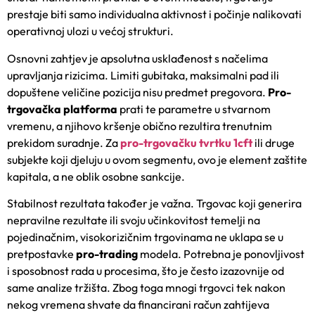
prestaje biti samo individualna aktivnost i počinje nalikovati
operativnoj ulozi u većoj strukturi.
Osnovni zahtjev je apsolutna usklađenost s načelima
upravljanja rizicima. Limiti gubitaka, maksimalni pad ili
dopuštene veličine pozicija nisu predmet pregovora.
Pro-
trgovačka platforma
prati te parametre u stvarnom
vremenu, a njihovo kršenje obično rezultira trenutnim
prekidom suradnje. Za
pro-trgovačku tvrtku 1cft
ili druge
subjekte koji djeluju u ovom segmentu, ovo je element zaštite
kapitala, a ne oblik osobne sankcije.
Stabilnost rezultata također je važna. Trgovac koji generira
nepravilne rezultate ili svoju učinkovitost temelji na
pojedinačnim, visokorizičnim trgovinama ne uklapa se u
pretpostavke
pro-trading
modela. Potrebna je ponovljivost
i sposobnost rada u procesima, što je često izazovnije od
same analize tržišta. Zbog toga mnogi trgovci tek nakon
nekog vremena shvate da financirani račun zahtijeva