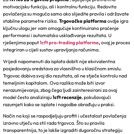
motivacijsku funkciju, ali i kontrolnu funkciju. Redovita
povlačenja su moguća samo ako slijedite pravila i održavate
stabilne parametre rizika.
Trgovačka platforma
ovdje igra
ključnu ulogu jer vam omogućuje kontinuirano praćenje
performansi i automatsko usklađivanje rezultata. U
rješenjima poput
1cft pro-trading platforme
,
ovaj je proces
integriran u cijeli sustav upravljanja računima.
Vrijedi napomenuti da isplata dobiti nije ekvivalentna
posjedovanju sredstava za vlasništvo u klasičnom smislu.
Trgovac dobiva svoj dio rezultata, ali ne stječe kontrolu nad
temeljnim kapitalom. Ova razlika može biti izvor
nerazumijevanja, zbog čega ljudi zainteresirani za ovaj
model često analiziraju
1cft recenzije
, pokušavajući
razumjeti kako se isplate i nagodbe obrađuju u praksi.
Način na koji se raspodjeljuju profiti i učestalost povlačenja
izravno utječu na stil rada trgovca. Što su pravila
transparentnija, to je lakše izgraditi dugoročnu strategiju