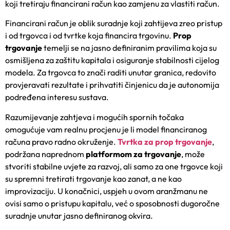
koji tretiraju financirani račun kao zamjenu za vlastiti račun.
Financirani račun je oblik suradnje koji zahtijeva zreo pristup
i od trgovca i od tvrtke koja financira trgovinu.
Prop
trgovanje
temelji se na jasno definiranim pravilima koja su
osmišljena za zaštitu kapitala i osiguranje stabilnosti cijelog
modela. Za trgovca to znači raditi unutar granica, redovito
provjeravati rezultate i prihvatiti činjenicu da je autonomija
podređena interesu sustava.
Razumijevanje zahtjeva i mogućih spornih točaka
omogućuje vam realnu procjenu je li model financiranog
računa pravo radno okruženje.
Tvrtka za prop trgovanje
,
podržana naprednom
platformom za trgovanje
, može
stvoriti stabilne uvjete za razvoj, ali samo za one trgovce koji
su spremni tretirati trgovanje kao zanat, a ne kao
improvizaciju. U konačnici, uspjeh u ovom aranžmanu ne
ovisi samo o pristupu kapitalu, već o sposobnosti dugoročne
suradnje unutar jasno definiranog okvira.