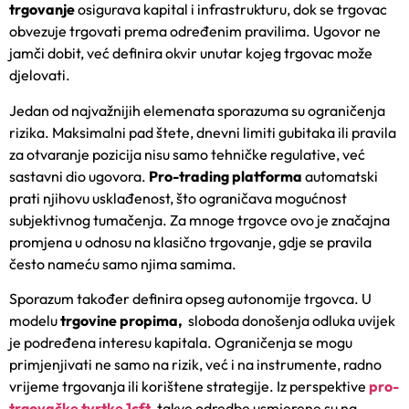
trgovanje
osigurava kapital i infrastrukturu, dok se trgovac
obvezuje trgovati prema određenim pravilima. Ugovor ne
jamči dobit, već definira okvir unutar kojeg trgovac može
djelovati.
Jedan od najvažnijih elemenata sporazuma su ograničenja
rizika. Maksimalni pad štete, dnevni limiti gubitaka ili pravila
za otvaranje pozicija nisu samo tehničke regulative, već
sastavni dio ugovora.
Pro-trading platforma
automatski
prati njihovu usklađenost, što ograničava mogućnost
subjektivnog tumačenja. Za mnoge trgovce ovo je značajna
promjena u odnosu na klasično trgovanje, gdje se pravila
često nameću samo njima samima.
Sporazum također definira opseg autonomije trgovca. U
modelu
trgovine propima,
sloboda donošenja odluka uvijek
je podređena interesu kapitala. Ograničenja se mogu
primjenjivati ne samo na rizik, već i na instrumente, radno
vrijeme trgovanja ili korištene strategije. Iz perspektive
pro-
trgovačke tvrtke 1cft
,
takve odredbe usmjerene su na