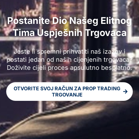
Postanite Dio Našeg Elitnog
Tima Uspješnih Trgovaca
Jeste li spremni prihvatiti naš izazov i
postati jedan od naših cijenjenih trgovaca?
Doživite cijeli proces apsulutno besplatno.
OTVORITE SVOJ RAČUN ZA PROP TRADING
TRGOVANJE