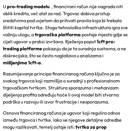
U
pro-trading modelu
, financirani račun nije nagrada niti
oblik kredita, već alat za rad. Trgovac dobiva pristup
sredstvima pod uvjetom da prihvati pravila koja bi trebala
štititi kapital tvrtke. Stoga tehnološka infrastruktura igra sve
važniju ulogu, a
trgovačka platforma
postaje mjesto gdje se
cijeli ugovor u praksi izvršava. Rješenja poput
1cft pro-
trading platforme
pokazuju da je ta suradnja sustavna, a ne
diskrecijska, što se često naglašava u analizama i
mišljenjima 1cft-a
.
Razumijevanje principa financiranog računa ključno je za
svakog trgovca koji razmišlja o suradnji s profesionalnom
trgovačkom tvrtkom. Struktura sporazuma i mehanizam
dijeljenja profita određuju hoće li ovaj model biti stvarna
podrška u razvoju ili izvor frustracije i nesporazuma.
Osnova financiranog računa je ugovor koji regulira odnos
između trgovca i tvrtke. Iako se njegove detaljne odredbe
mogu razlikovati, temelj ostaje isti:
tvrtka za prop