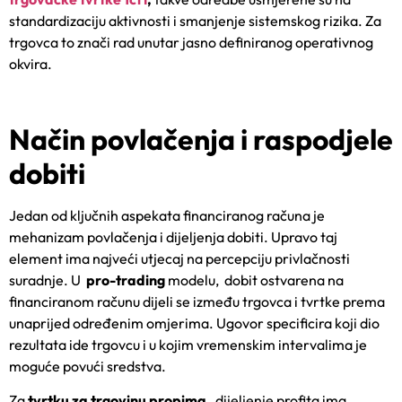
standardizaciju aktivnosti i smanjenje sistemskog rizika. Za
trgovca to znači rad unutar jasno definiranog operativnog
okvira.
Način povlačenja i raspodjele
dobiti
Jedan od ključnih aspekata financiranog računa je
mehanizam povlačenja i dijeljenja dobiti. Upravo taj
element ima najveći utjecaj na percepciju privlačnosti
suradnje. U
pro-trading
modelu, dobit ostvarena na
financiranom računu dijeli se između trgovca i tvrtke prema
unaprijed određenim omjerima. Ugovor specificira koji dio
rezultata ide trgovcu i u kojim vremenskim intervalima je
moguće povući sredstva.
Za
tvrtku za trgovinu propima
, dijeljenje profita ima