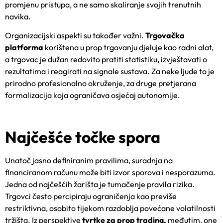
promjenu pristupa, a ne samo skaliranje svojih trenutnih
navika.
Organizacijski aspekti su također važni.
Trgovačka
platforma
korištena u prop trgovanju djeluje kao radni alat,
a trgovac je dužan redovito pratiti statistiku, izvještavati o
rezultatima i reagirati na signale sustava. Za neke ljude to je
prirodno profesionalno okruženje, za druge pretjerana
formalizacija koja ograničava osjećaj autonomije.
Najčešće točke spora
Unatoč jasno definiranim pravilima, suradnja na
financiranom računu može biti izvor sporova i nesporazuma.
Jedna od najčešćih žarišta je tumačenje pravila rizika.
Trgovci često percipiraju ograničenja kao previše
restriktivna, osobito tijekom razdoblja povećane volatilnosti
tržišta. Iz perspektive
tvrtke za prop trading,
međutim, one