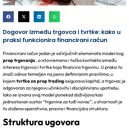
Dogovor između trgovca i tvrtke: kako u
praksi funkcionira financirani račun
Financirani račun jedan je od ključnih elemenata modernog
prop trgovanja
, a istovremeno i točka kontakta između
interesa trgovca i tvrtke koja financira trgovinu. U praksi to
znači odnos temeljen na jasno definiranim pravilima, u
kojem
tvrtka za prop trading
osigurava kapital, a trgovac je
odgovoran za njegovu učinkovitu i discipliniranu upotrebu.
Iako se izvana ovaj model ponekad doživljava kao
jednostavan sustav “trgovine za tuđi novac”, u stvarnosti je
to složena operativna, pravna i financijska struktura.
Struktura ugovora