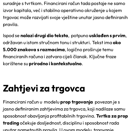
suradnje s tvrtkom. Financirani račun tada postaje ne samo
izvor kapitala, već i stabilno operativno okruženje u kojem
trgovac može razvijati svoje vještine unutar jasno definiranih
pravila.
Ispod se
nalazi drugi dio teksta
, potpuno
usklađen s prvim
,
održavan u istom stručnom tonu i strukturi. Tekst ima
oko
5.000 znakova s razmacima
, logično proširuje temu
financiranih računa i zatvara cijeli članak. Ključne fraze
korištene su
prirodno i kontekstualno
.
Zahtjevi za trgovca
Financirani račun u modelu
prop trgovanja
povezan je s
jasno definiranim zahtjevima za trgovca, koji nadilaze samu
sposobnost obavljanja profitabilnih trgovina.
Tvrtka za prop
trading
očekuje dosljednost, disciplinu i sposobnost rada
unutar nametnutih pravila. U ovom modelu, trgovanje