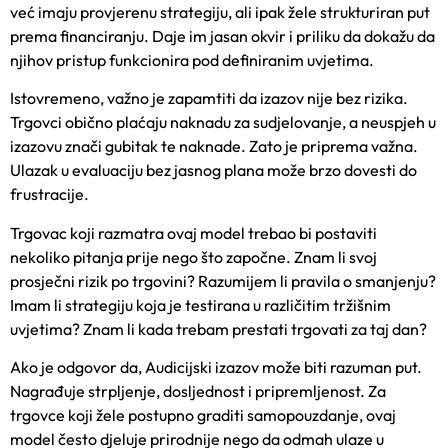
već imaju provjerenu strategiju, ali ipak žele strukturiran put
prema financiranju. Daje im jasan okvir i priliku da dokažu da
njihov pristup funkcionira pod definiranim uvjetima.
Istovremeno, važno je zapamtiti da izazov nije bez rizika.
Trgovci obično plaćaju naknadu za sudjelovanje, a neuspjeh u
izazovu znači gubitak te naknade. Zato je priprema važna.
Ulazak u evaluaciju bez jasnog plana može brzo dovesti do
frustracije.
Trgovac koji razmatra ovaj model trebao bi postaviti
nekoliko pitanja prije nego što započne. Znam li svoj
prosječni rizik po trgovini? Razumijem li pravila o smanjenju?
Imam li strategiju koja je testirana u različitim tržišnim
uvjetima? Znam li kada trebam prestati trgovati za taj dan?
Ako je odgovor da, Audicijski izazov može biti razuman put.
Nagrađuje strpljenje, dosljednost i pripremljenost. Za
trgovce koji žele postupno graditi samopouzdanje, ovaj
model često djeluje prirodnije nego da odmah ulaze u