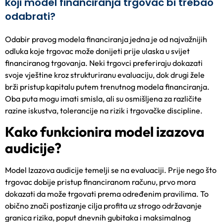
koji model financiranja trgovac bi trebao
odabrati?
Odabir pravog modela financiranja jedna je od najvažnijih
odluka koje trgovac može donijeti prije ulaska u svijet
financiranog trgovanja. Neki trgovci preferiraju dokazati
svoje vještine kroz strukturiranu evaluaciju, dok drugi žele
brži pristup kapitalu putem trenutnog modela financiranja.
Oba puta mogu imati smisla, ali su osmišljena za različite
razine iskustva, tolerancije na rizik i trgovačke discipline.
Kako funkcionira model izazova
audicije?
Model Izazova audicije temelji se na evaluaciji. Prije nego što
trgovac dobije pristup financiranom računu, prvo mora
dokazati da može trgovati prema određenim pravilima. To
obično znači postizanje cilja profita uz strogo održavanje
granica rizika, poput dnevnih gubitaka i maksimalnog