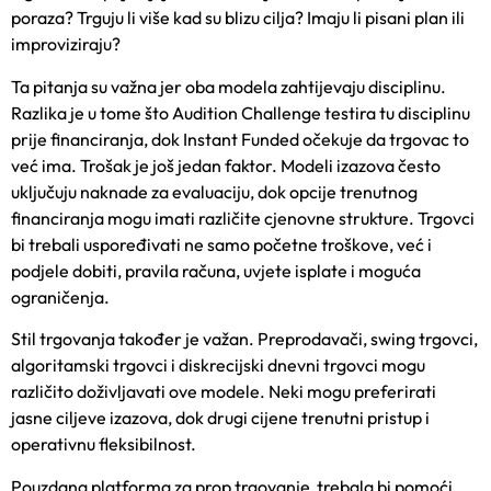
poraza? Trguju li više kad su blizu cilja? Imaju li pisani plan ili
improviziraju?
Ta pitanja su važna jer oba modela zahtijevaju disciplinu.
Razlika je u tome što Audition Challenge testira tu disciplinu
prije financiranja, dok Instant Funded očekuje da trgovac to
već ima. Trošak je još jedan faktor. Modeli izazova često
uključuju naknade za evaluaciju, dok opcije trenutnog
financiranja mogu imati različite cjenovne strukture. Trgovci
bi trebali uspoređivati ne samo početne troškove, već i
podjele dobiti, pravila računa, uvjete isplate i moguća
ograničenja.
Stil trgovanja također je važan. Preprodavači, swing trgovci,
algoritamski trgovci i diskrecijski dnevni trgovci mogu
različito doživljavati ove modele. Neki mogu preferirati
jasne ciljeve izazova, dok drugi cijene trenutni pristup i
operativnu fleksibilnost.
Pouzdana platforma za prop trgovanje trebala bi pomoći