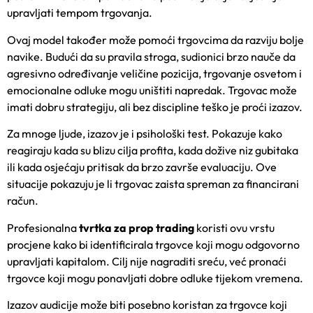
upravljati tempom trgovanja.
Ovaj model također može pomoći trgovcima da razviju bolje
navike. Budući da su pravila stroga, sudionici brzo nauče da
agresivno određivanje veličine pozicija, trgovanje osvetom i
emocionalne odluke mogu uništiti napredak. Trgovac može
imati dobru strategiju, ali bez discipline teško je proći izazov.
Za mnoge ljude, izazov je i psihološki test. Pokazuje kako
reagiraju kada su blizu cilja profita, kada dožive niz gubitaka
ili kada osjećaju pritisak da brzo završe evaluaciju. Ove
situacije pokazuju je li trgovac zaista spreman za financirani
račun.
Profesionalna
tvrtka za prop trading
koristi ovu vrstu
procjene kako bi identificirala trgovce koji mogu odgovorno
upravljati kapitalom. Cilj nije nagraditi sreću, već pronaći
trgovce koji mogu ponavljati dobre odluke tijekom vremena.
Izazov audicije može biti posebno koristan za trgovce koji