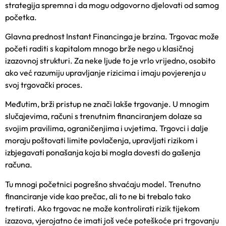
strategija spremna i da mogu odgovorno djelovati od samog
početka.
Glavna prednost Instant Financinga je brzina. Trgovac može
početi raditi s kapitalom mnogo brže nego u klasičnoj
izazovnoj strukturi. Za neke ljude to je vrlo vrijedno, osobito
ako već razumiju upravljanje rizicima i imaju povjerenja u
svoj trgovački proces.
Međutim, brži pristup ne znači lakše trgovanje. U mnogim
slučajevima, računi s trenutnim financiranjem dolaze sa
svojim pravilima, ograničenjima i uvjetima. Trgovci i dalje
moraju poštovati limite povlačenja, upravljati rizikom i
izbjegavati ponašanja koja bi mogla dovesti do gašenja
računa.
Tu mnogi početnici pogrešno shvaćaju model. Trenutno
financiranje vide kao prečac, ali to ne bi trebalo tako
tretirati. Ako trgovac ne može kontrolirati rizik tijekom
izazova, vjerojatno će imati još veće poteškoće pri trgovanju