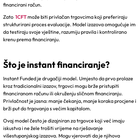
financirani račun.
Zato
1CFT
može biti privlačan trgovcima koji preferiraju
strukturirani proces evaluacije. Model izazova omogućuje im
da testiraju svoje vještine, razumiju pravila i kontrolirano
krenu prema financiranju.
Što je instant financiranje?
Instant Funded je drugačiji model. Umjesto da prvo prolaze
kroz tradicionalni izazov, trgovci mogu brže pristupiti
financiranom računu ili okruženju sličnom financiranju.
Privlačnost je jasna: manje čekanja, manje koraka procjene i
brži put do trgovanja s većim kapitalom.
Ovaj model često je dizajniran za trgovce koji već imaju
iskustva i ne žele trošiti vrijeme na rješavanje
višestupanjskog izazova. Mogu vjerovati da je njihova