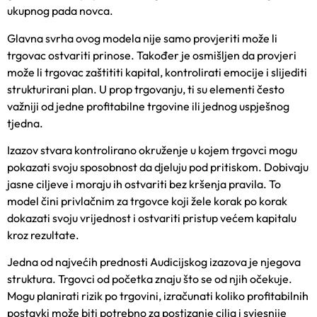
ukupnog pada novca.
Glavna svrha ovog modela nije samo provjeriti može li
trgovac ostvariti prinose. Također je osmišljen da provjeri
može li trgovac zaštititi kapital, kontrolirati emocije i slijediti
strukturirani plan. U prop trgovanju, ti su elementi često
važniji od jedne profitabilne trgovine ili jednog uspješnog
tjedna.
Izazov stvara kontrolirano okruženje u kojem trgovci mogu
pokazati svoju sposobnost da djeluju pod pritiskom. Dobivaju
jasne ciljeve i moraju ih ostvariti bez kršenja pravila. To
model čini privlačnim za trgovce koji žele korak po korak
dokazati svoju vrijednost i ostvariti pristup većem kapitalu
kroz rezultate.
Jedna od najvećih prednosti Audicijskog izazova je njegova
struktura. Trgovci od početka znaju što se od njih očekuje.
Mogu planirati rizik po trgovini, izračunati koliko profitabilnih
postavki može biti potrebno za postizanje cilja i svjesnije