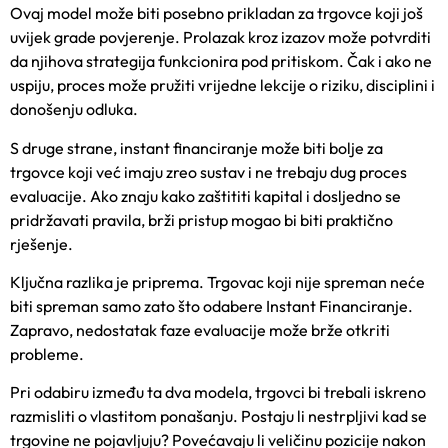
Ovaj model može biti posebno prikladan za trgovce koji još
uvijek grade povjerenje. Prolazak kroz izazov može potvrditi
da njihova strategija funkcionira pod pritiskom. Čak i ako ne
uspiju, proces može pružiti vrijedne lekcije o riziku, disciplini i
donošenju odluka.
S druge strane, instant financiranje može biti bolje za
trgovce koji već imaju zreo sustav i ne trebaju dug proces
evaluacije. Ako znaju kako zaštititi kapital i dosljedno se
pridržavati pravila, brži pristup mogao bi biti praktično
rješenje.
Ključna razlika je priprema. Trgovac koji nije spreman neće
biti spreman samo zato što odabere Instant Financiranje.
Zapravo, nedostatak faze evaluacije može brže otkriti
probleme.
Pri odabiru između ta dva modela, trgovci bi trebali iskreno
razmisliti o vlastitom ponašanju. Postaju li nestrpljivi kad se
trgovine ne pojavljuju? Povećavaju li veličinu pozicije nakon