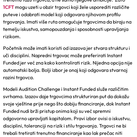
1CFT
mogu uzeti u obzir trgovci koji žele usporediti različite
puteve i odabrati model koji odgovara njihovom profilu
trgovanja. Imati više ruta omogućuje trgovcima da biraju na
temelju iskustva, samopouzdanja i sposobnosti upravljanja
rizikom.
Početnik može imati koristi od izazova jer stvara strukturu i
uči disciplini. Napredni trgovac može preferirati Instant
Funded jer već zna kako kontrolirati rizik. Nijedna opcija nije
automatski bolja. Bolji izbor je onaj koji odgovara stvarnoj
razini trgovca.
Modeli Audition Challenge i Instant Funded služe različitim
svrhama. Izazov daje trgovcima strukturiran put da dokažu
svoje vještine prije nego što dobiju financiranje, dok Instant
Funded nudi brži pristup onima koji su već spremni
odgovorno upravljati kapitalom. Pravi izbor ovisi o iskustvu,
disciplini, toleranciji na rizik i stilu trgovanja. Trgovci ne bi
trebali tretirati trenutno financiranje kao lak prečac niti