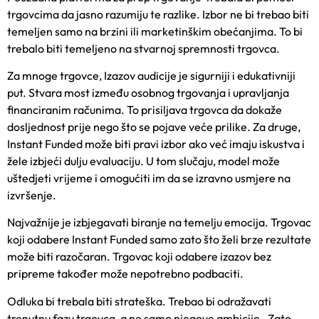
trgovcima da jasno razumiju te razlike. Izbor ne bi trebao biti
temeljen samo na brzini ili marketinškim obećanjima. To bi
trebalo biti temeljeno na stvarnoj spremnosti trgovca.
Za mnoge trgovce, Izazov audicije je sigurniji i edukativniji
put. Stvara most između osobnog trgovanja i upravljanja
financiranim računima. To prisiljava trgovca da dokaže
dosljednost prije nego što se pojave veće prilike. Za druge,
Instant Funded može biti pravi izbor ako već imaju iskustva i
žele izbjeći dulju evaluaciju. U tom slučaju, model može
uštedjeti vrijeme i omogućiti im da se izravno usmjere na
izvršenje.
Najvažnije je izbjegavati biranje na temelju emocija. Trgovac
koji odabere Instant Funded samo zato što želi brze rezultate
može biti razočaran. Trgovac koji odabere izazov bez
pripreme također može nepotrebno podbaciti.
Odluka bi trebala biti strateška. Trebao bi odražavati
trenutnu fazu trgovca, a ne samo njegove ambicije. Zato