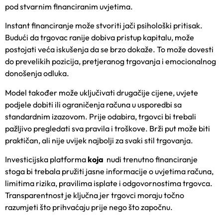
pod stvarnim financiranim uvjetima.
Instant financiranje može stvoriti jači psihološki pritisak.
Budući da trgovac ranije dobiva pristup kapitalu, može
postojati veća iskušenja da se brzo dokaže. To može dovesti
do prevelikih pozicija, pretjeranog trgovanja i emocionalnog
donošenja odluka.
Model također može uključivati drugačije cijene, uvjete
podjele dobiti ili ograničenja računa u usporedbi sa
standardnim izazovom. Prije odabira, trgovci bi trebali
pažljivo pregledati sva pravila i troškove. Brži put može biti
praktičan, ali nije uvijek najbolji za svaki stil trgovanja.
Investicijska platforma
koja
nudi trenutno financiranje
stoga bi trebala pružiti jasne informacije o uvjetima računa,
limitima rizika, pravilima isplate i odgovornostima trgovca.
Transparentnost je ključna jer trgovci moraju točno
razumjeti što prihvaćaju prije nego što započnu.