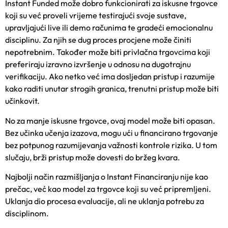
Instant Funded može dobro funkcionirati za iskusne trgovce
koji su već proveli vrijeme testirajući svoje sustave,
upravljajući live ili demo računima te gradeći emocionalnu
disciplinu. Za njih se dug proces procjene može činiti
nepotrebnim. Također može biti privlačna trgovcima koji
preferiraju izravno izvršenje u odnosu na dugotrajnu
verifikaciju. Ako netko već ima dosljedan pristup i razumije
kako raditi unutar strogih granica, trenutni pristup može biti
učinkovit.
No za manje iskusne trgovce, ovaj model može biti opasan.
Bez učinka učenja izazova, mogu ući u financirano trgovanje
bez potpunog razumijevanja važnosti kontrole rizika. U tom
slučaju, brži pristup može dovesti do bržeg kvara.
Najbolji način razmišljanja o Instant Financiranju nije kao
prečac, već kao model za trgovce koji su već pripremljeni.
Uklanja dio procesa evaluacije, ali ne uklanja potrebu za
disciplinom.