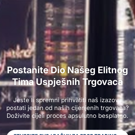
Postanite Dio Našeg Elitnog
Tima Uspješnih Trgovaca
Jeste li spremni prihvatiti naš izazov i
postati jedan od naših cijenjenih trgovaca?
Doživite cijeli proces apsulutno besplatno.