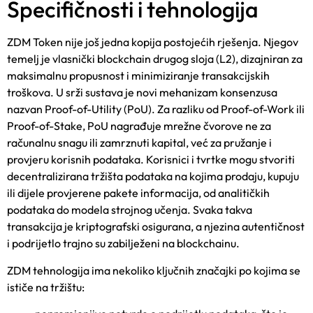
Specifičnosti i tehnologija
ZDM Token nije još jedna kopija postojećih rješenja. Njegov
temelj je vlasnički blockchain drugog sloja (L2), dizajniran za
maksimalnu propusnost i minimiziranje transakcijskih
troškova. U srži sustava je novi mehanizam konsenzusa
nazvan Proof-of-Utility (PoU). Za razliku od Proof-of-Work ili
Proof-of-Stake, PoU nagrađuje mrežne čvorove ne za
računalnu snagu ili zamrznuti kapital, već za pružanje i
provjeru korisnih podataka. Korisnici i tvrtke mogu stvoriti
decentralizirana tržišta podataka na kojima prodaju, kupuju
ili dijele provjerene pakete informacija, od analitičkih
podataka do modela strojnog učenja. Svaka takva
transakcija je kriptografski osigurana, a njezina autentičnost
i podrijetlo trajno su zabilježeni na blockchainu.
ZDM tehnologija ima nekoliko ključnih značajki po kojima se
ističe na tržištu: