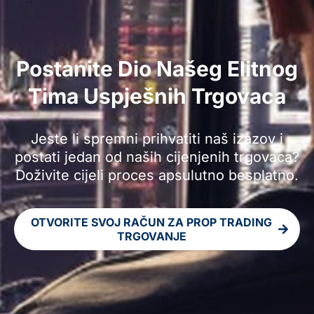
Postanite Dio Našeg Elitnog
Tima Uspješnih Trgovaca
Jeste li spremni prihvatiti naš izazov i
postati jedan od naših cijenjenih trgovaca?
Doživite cijeli proces apsulutno besplatno.
OTVORITE SVOJ RAČUN ZA PROP TRADING
TRGOVANJE