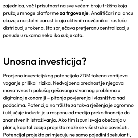
zajednica, već i prisutnost na sve većem broju tržišta koja
pružaju mnoge platforme
za trgovanje
. Analitičari na lancu
ukazuju na stalni porast broja aktivnih novčanika i rastuću
distribuciju tokena, što sprječava pretjeranu centralizaciju
ponude u rukama nekoliko subjekata.
Unosna investicija?
Procjena investicijskog potencijala ZDM tokena zahtijeva
vaganje prilika i rizika. Nedvojbena prednost je njegova
inovativnost i pokušaj rješavanja stvarnog problema u
digitalnoj ekonomiji – pitanja povjerenja i vlasništva nad
podacima. Potencijalno tržište za takva rješenja je ogromno
i uključuje industrije u rasponu od medija preko financija do
znanstvenih istraživanja. Ako tim ispuni svoja obećanja u
planu, kapitalizacija projekta može se višestruko povećati.
Potencijal projekta primjećuju ne samo pojedini špekulanti,