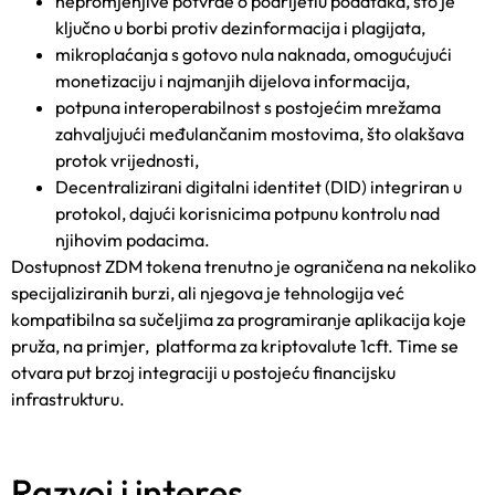
nepromjenjive potvrde o podrijetlu podataka, što je
ključno u borbi protiv dezinformacija i plagijata,
mikroplaćanja s gotovo nula naknada, omogućujući
monetizaciju i najmanjih dijelova informacija,
potpuna interoperabilnost s postojećim mrežama
zahvaljujući međulančanim mostovima, što olakšava
protok vrijednosti,
Decentralizirani digitalni identitet (DID) integriran u
protokol, dajući korisnicima potpunu kontrolu nad
njihovim podacima.
Dostupnost ZDM tokena trenutno je ograničena na nekoliko
specijaliziranih burzi, ali njegova je tehnologija već
kompatibilna sa sučeljima za programiranje aplikacija koje
pruža, na primjer,
platforma za kriptovalute 1cft
. Time se
otvara put brzoj integraciji u postojeću financijsku
infrastrukturu.
Razvoj i interes