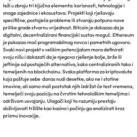
leži u zbroju tri ključna elementa: korisnosti, tehnologije i
snage zajednice i ekosustava. Projekti koji rješavaju
specifične, postojeće probleme ili stvaraju potpuno nove
prilike grade stvarnu vrijednost. Bitcoin je dokazao da je
digitalni, decentralizirani financijski sustav moguć. Ethereum
je pokazao moć programabilnog novca i pametnih ugovora.
Svaki novi projekt s velikim potencijalom mora definirati
svoju nišu i dokazati da je njegovo rješenje bolje, brže ili
jeftinije od postojećih alternativa, kako centraliziranih tako i
temeljenih na blockchainu. Svaka
platforma za kriptovalute
koja poštuje sebe danas nudi desetke, ako ne i stotine
imovine, ali samo mali postotak njih izdržat će test vremena,
temeljeći svoju poziciju na čvrstim tehnološkim temeljima i
održivom usvajanju. Ulagači koji to razumiju prestaju
doživljavati tržište kao kasino i počinju ga analizirati kroz
prizmu inovacije.