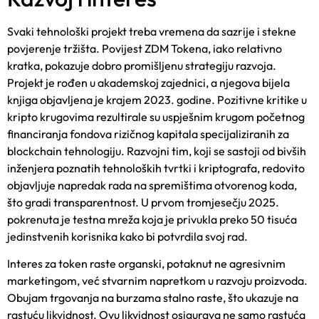
Svaki tehnološki projekt treba vremena da sazrije i stekne
povjerenje tržišta. Povijest ZDM Tokena, iako relativno
kratka, pokazuje dobro promišljenu strategiju razvoja.
Projekt je rođen u akademskoj zajednici, a njegova bijela
knjiga objavljena je krajem 2023. godine. Pozitivne kritike u
kripto krugovima rezultirale su uspješnim krugom početnog
financiranja fondova rizičnog kapitala specijaliziranih za
blockchain tehnologiju. Razvojni tim, koji se sastoji od bivših
inženjera poznatih tehnoloških tvrtki i kriptografa, redovito
objavljuje napredak rada na spremištima otvorenog koda,
što gradi transparentnost. U prvom tromjesečju 2025.
pokrenuta je testna mreža koja je privukla preko 50 tisuća
jedinstvenih korisnika kako bi potvrdila svoj rad.
Interes za token raste organski, potaknut ne agresivnim
marketingom, već stvarnim napretkom u razvoju proizvoda.
Obujam trgovanja na burzama stalno raste, što ukazuje na
rastuću likvidnost. Ovu likvidnost osigurava ne samo rastuća