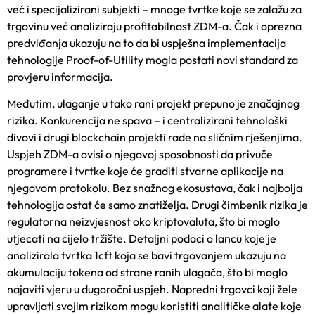
već i specijalizirani subjekti – mnoge
tvrtke koje se zalažu za
trgovinu
već analiziraju profitabilnost ZDM-a. Čak i oprezna
predviđanja ukazuju na to da bi uspješna implementacija
tehnologije Proof-of-Utility mogla postati novi standard za
provjeru informacija.
Međutim, ulaganje u tako rani projekt prepuno je značajnog
rizika. Konkurencija ne spava – i centralizirani tehnološki
divovi i drugi blockchain projekti rade na sličnim rješenjima.
Uspjeh ZDM-a ovisi o njegovoj sposobnosti da privuče
programere i tvrtke koje će graditi stvarne aplikacije na
njegovom protokolu. Bez snažnog ekosustava, čak i najbolja
tehnologija ostat će samo znatiželja. Drugi čimbenik rizika je
regulatorna neizvjesnost oko kriptovaluta, što bi moglo
utjecati na cijelo tržište. Detaljni podaci o lancu koje je
analizirala
tvrtka 1cft koja se bavi trgovanjem
ukazuju na
akumulaciju tokena od strane ranih ulagača, što bi moglo
najaviti vjeru u dugoročni uspjeh. Napredni trgovci koji žele
upravljati svojim rizikom mogu koristiti analitičke alate koje