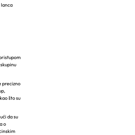
 lanca
 pristupom
 skupinu
e precizno
up,
kao što su
ući da su
a o
icinskim