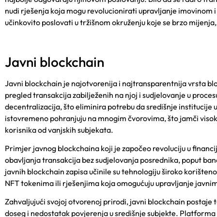
nudi rješenja koja mogu revolucionirati upravljanje imovinom 
učinkovito poslovati u tržišnom okruženju koje se brzo mijenja,
Javni blockchain
Javni blockchain je najotvorenija i najtransparentnija vrsta b
pregled transakcija zabilježenih na njoj i sudjelovanje u proc
decentralizacija, što eliminira potrebu da središnje institucij
istovremeno pohranjuju na mnogim čvorovima, što jamči visoku
korisnika od vanjskih subjekata.
Primjer javnog blockchaina koji je započeo revoluciju u financi
obavljanja transakcija bez sudjelovanja posrednika, poput banak
javnih blockchain zapisa učinile su tehnologiju široko korišten
NFT tokenima ili rješenjima koja omogućuju upravljanje javnim 
Zahvaljujući svojoj otvorenoj prirodi, javni blockchain postaje
doseg i nedostatak povjerenja u središnje subjekte.
Platforma 