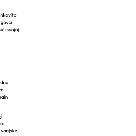
inkovito
rgovci
ući svojoj
i
idnu
im
hain
j
ske
a vanjske