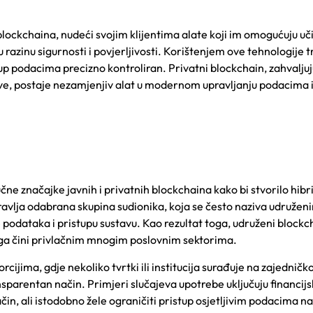
blockchaina, nudeći svojim klijentima alate koji im omogućuju uč
azinu sigurnosti i povjerljivosti. Korišt
enjem ove tehnologije t
stup podacima precizno kontroliran. Privatni blockchain, zahvaljuj
jeve, postaje nezamjenjiv alat u modernom upravljanju podacima 
ne značajke javnih i privatnih blockchaina kako bi stvorilo hibr
avlja odabrana skupina sudionika, koja se često naziva udružen
 podataka i pristupu sustavu. Kao rezultat toga, udruženi blockc
o ga čini privlačnim mnogim poslovnim sektorima.
ijima, gdje nekoliko tvrtki ili institucija surađuje na zajedničko
nsparentan način. Primjeri slučajeva upotrebe uključuju financij
čin, ali istodobno žele ograničiti pristup osjetljivim podacima n