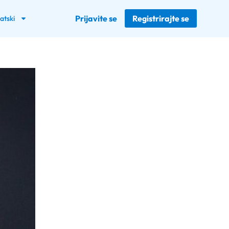
Prijavite se
Registrirajte se
atski