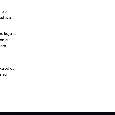
te u
sustava
a koja se
janja
enom
aka od ovih
r za