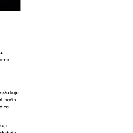
a.
 samo
reža koje
li način
edica
koji
ockchain