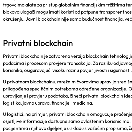
trgovcima alate za pristup globalnim financijskim tržištima t
blokova ulagači mogu imati koristi od potpune transparentnosti
okruženju. Javni blockchain nije samo budućnost financija, već 
Privatni blockchain
Privatni blockchain je zatvorena verzija blockchain tehnologij
podacima i procesom provjere transakcija. Za razliku od javno
korisnika, osiguravajući visoku razinu povjerljivosti i sigurnosti.
U privatnom blockchainu, mrežnim čvorovima upravlja središnje
prilagođena specifičnim potrebama određene organizacije. Ova
upravljanje i provjeru podataka, čineći privatni blockchain ide
logistika, javna uprava, financije i medicina.
U logistici, na primjer, privatni blockchain omogućuje praćen
osjetljive informacije dostupne samo ovlaštenim korisnicima
pacijentima i njihovo dijeljenje u skladu s važećim propisima