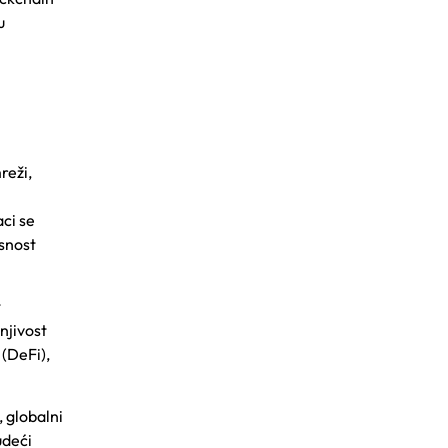
u
reži,
aci se
snost
t
njivost
 (DeFi),
, globalni
udeći