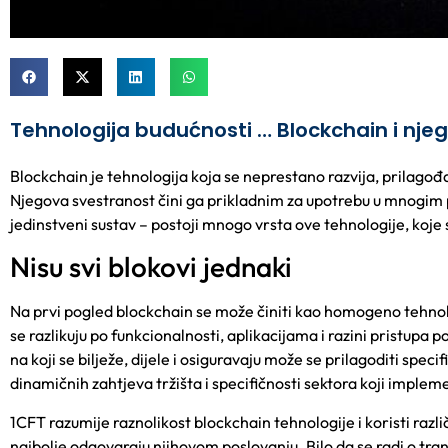
Tehnologija budućnosti … Blockchain i nje
Blockchain je tehnologija koja se neprestano razvija, prilagođ
Njegova svestranost čini ga prikladnim za upotrebu u mnogim p
jedinstveni sustav – postoji mnogo vrsta ove tehnologije, koje 
Nisu svi blokovi jednaki
Na prvi pogled blockchain se može činiti kao homogeno tehnolo
se razlikuju po funkcionalnosti, aplikacijama i razini pristupa 
na koji se bilježe, dijele i osiguravaju može se prilagoditi spec
dinamičnih zahtjeva tržišta i specifičnosti sektora koji implem
1CFT
razumije raz
nolikost blockchain tehnologije i koristi razl
najbolje odgovaraju njihovom poslovanju. Bilo da se radi o trans