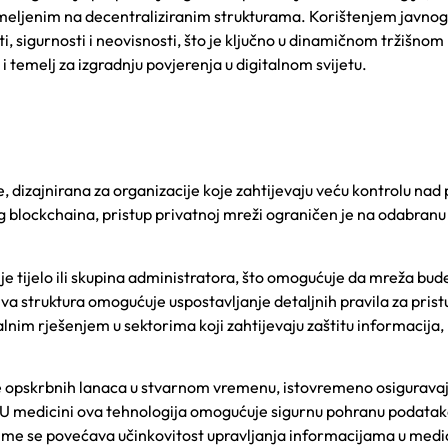
em
eljenim na decentraliziranim strukturama. Korištenjem javnog
, sigurnosti i neovisnosti, što je ključno u dinamičnom tržišnom
i temelj za izgradnju povjerenja u digitalnom svijetu.
e, dizajnirana za organizacije koje zahtijevaju veću kontrolu nad
g blockchaina, pristup privatnoj mreži ograničen je na odabranu
 tijelo ili skupina administratora, što omogućuje da mreža bud
 struktura omogućuje uspostavljanje detaljnih pravila za prist
alnim rješenjem u sektorima koji zahtijevaju zaštitu informacija, 
je opskrbnih lanaca u stvarnom vremenu, istovremeno osiguravaj
. U medicini ova tehnologija omogućuje sigurnu pohranu podatak
, čime se povećava učinkovitost upravljanja informacijama u med