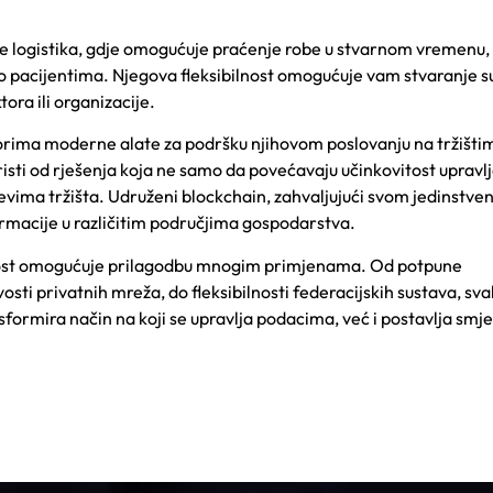
 je logistika, gdje omogućuje praćenje robe u stvarnom vremenu, 
 o pacijentima. Njegova fleksibilnost omogućuje vam stvaranje 
ra ili organizacije.
orima moderne alate za podršku njihovom poslovanju na tržištim
isti od rješenja koja ne samo da povećavaju učinkovitost upravl
jevima tržišta. Udruženi blockchain, zahvaljujući svom jedinstv
rmacije u različitim područjima gospodarstva.
olikost omogućuje prilagodbu mnogim primjenama. Od potpune
osti privatnih mreža, do fleksibilnosti federacijskih sustava, sv
formira način na koji se upravlja podacima, već i postavlja smje