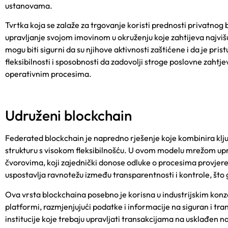
ustanovama.
Tvrtka koja se zalaže za trgovanje
koristi prednosti privatnog 
upravljanje svojom imovinom u okruženju koje zahtijeva najvišu r
mogu biti sigurni da su njihove aktivnosti zaštićene i da je pri
fleksibilnosti i sposobnosti da zadovolji stroge poslovne zaht
operativnim procesima.
Udruženi blockchain
Federated blockchain je napredno rješenje koje kombinira ključ
strukturu s visokom fleksibilnošću. U ovom modelu mrežom upr
čvorovima, koji zajednički donose odluke o procesima provjere
uspostavlja ravnotežu između transparentnosti i kontrole, št
Ova vrsta blockchaina posebno je korisna u industrijskim konzorc
platformi, razmjenjujući podatke i informacije na siguran i tra
institucije koje trebaju upravljati transakcijama na usklađen na