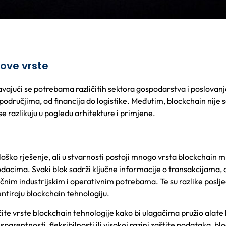
gove vrste
avajući se potrebama različitih sektora gospodarstva i poslovanj
odručjima, od financija do logistike. Međutim, blockchain nije
se razlikuju u pogledu arhitekture i primjene.
ško rješenje, ali u stvarnosti postoji mnogo vrsta blockchain m
podacima. Svaki blok sadrži ključne informacije o transakcijama, a
ifičnim industrijskim i operativnim potrebama. Te su razlike poslj
entiraju blockchain tehnologiju.
ičite vrste blockchain tehnologije kako bi ulagačima pružio alate 
parentnosti, fleksibilnosti ili visokoj razini zaštite podataka, bl