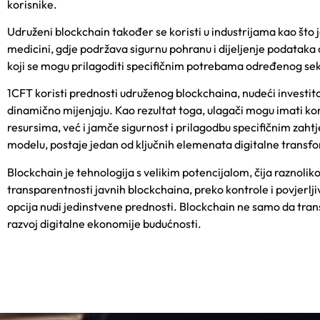
korisnike.
Udruženi blockchain također se koristi u industrijama kao što
medicini, gdje podržava sigurnu pohranu i dijeljenje podataka
koji se mogu prilagoditi specifičnim potrebama određenog sekto
1CFT
koristi prednosti udr
uženog blockchaina, nudeći investit
dinamično mijenjaju. Kao rezultat toga, ulagači mogu imati kor
resursima, već i jamče sigurnost i prilagodbu specifičnim zaht
modelu, postaje jedan od ključnih elemenata digitalne transfo
Blockchain je tehnologija s velikim potencijalom, čija razn
transparentnosti javnih blockchaina, preko kontrole i povjerljiv
opcija nudi jedinstvene prednosti. Blockchain ne samo da trans
razvoj digitalne ekonomije budućnosti.