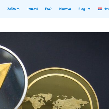
i
Zašto mi
Izazovi
FAQ
Iskustva
Blog
Hrv