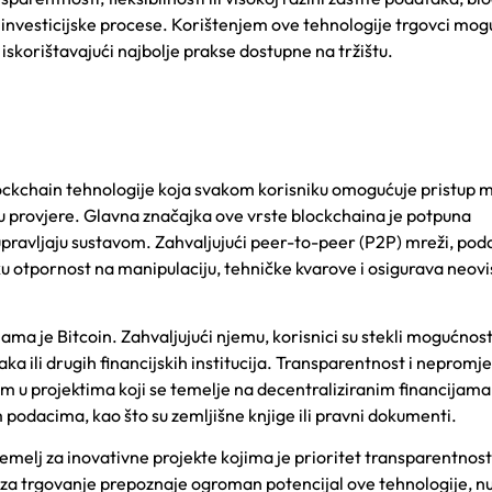
i investicijske procese. Korištenjem ove tehnologije trgovci mog
 iskorištavajući najbolje prakse dostupne na tržištu.
lockchain tehnologije koja svakom korisniku omogućuje pristup m
esu provjere. Glavna značajka ove vrste blockchaina je potpuna
e upravljaju sustavom. Zahvaljujući peer-to-peer (P2P) mreži, pod
 otpornost na manipulaciju, tehničke kvarove i osigurava neovi
jama je Bitcoin. Zahvaljujući njemu, korisnici su stekli mogućnos
a ili drugih financijskih institucija. Transparentnost i nepromje
om u projektima koji se temelje na decentraliziranim financijama
podacima, kao što su zemljišne knjige ili pravni dokumenti.
 temelj za inovativne projekte kojima je prioritet transparentno
st
za trgovanje
prepoznaje ogroman potencijal ove tehnologije, n