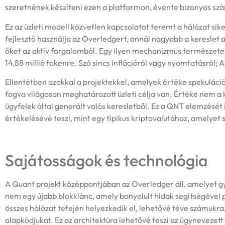
szeretnének készíteni ezen a platformon, évente bizonyos szám
Ez az üzleti modell közvetlen kapcsolatot teremt a hálózat sike
fejlesztő használja az Overledgert, annál nagyobb a kereslet a
őket az aktív forgalomból. Egy ilyen mechanizmus természete
14,88 millió tokenre. Szó sincs inflációról vagy nyomtatásról;
Ellentétben azokkal a projektekkel, amelyek értéke spekulác
fogva világosan meghatározott üzleti célja van. Értéke nem a
ügyfelek által generált valós keresletből. Ez a QNT elemzését 
értékelésévé teszi, mint egy tipikus kriptovalutához, amelyet
Sajátosságok és technológia
A Quant projekt középpontjában az Overledger áll, amelyet g
nem egy újabb blokklánc, amely bonyolult hidak segítségével 
összes hálózat tetején helyezkedik el, lehetővé téve számukr
alapkódjukat. Ez az architektúra lehetővé teszi az úgyneveze