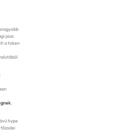
egnagyobb
gi piac
öti a token
valutából
i
Ezen
égnek
,
távú hype
 tőzsdei