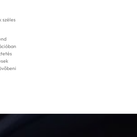
k széles
end
lációban
ktetés
esek
jövőbeni