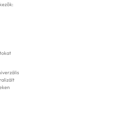
kezők:
tokat
iverzális
alizált
geken