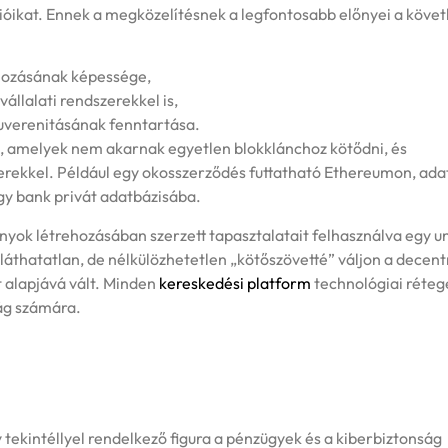
cióikat. Ennek a megközelítésnek a legfontosabb előnyei a követ
ehozásának képessége,
llalati rendszerekkel is,
zuverenitásának fenntartása.
, amelyek nem akarnak egyetlen blokklánchoz kötődni, és
rekkel. Például egy okosszerződés futtatható Ethereumon, ada
gy bank privát adatbázisába.
ányok létrehozásában szerzett tapasztalatait felhasználva egy un
láthatatlan, de nélkülözhetetlen „kötőszövetté” váljon a decentr
 alapjává vált. Minden
kereskedési platform
technológiai réte
lág számára.
 tekintéllyel rendelkező figura a pénzügyek és a kiberbiztonság