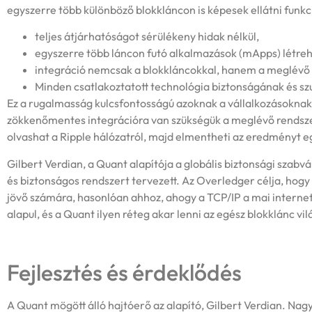
egyszerre több különböző blokkláncon is képesek ellátni funk
teljes átjárhatóságot sérülékeny hidak nélkül,
egyszerre több láncon futó alkalmazások (mApps) létr
integráció nemcsak a blokkláncokkal, hanem a meglévő vá
Minden csatlakoztatott technológia biztonságának és s
Ez a rugalmasság kulcsfontosságú azoknak a vállalkozásoknak
zökkenőmentes integrációra van szükségük a meglévő rendsze
olvashat a Ripple hálózatról, majd elmentheti az eredményt e
Gilbert Verdian, a Quant alapítója a globális biztonsági szabv
és biztonságos rendszert tervezett. Az Overledger célja, hogy 
jövő számára, hasonlóan ahhoz, ahogy a TCP/IP a mai internet
alapul, és a Quant ilyen réteg akar lenni az egész blokklánc vi
Fejlesztés és érdeklődés
A Quant mögött álló hajtóerő az alapító, Gilbert Verdian. Nagy