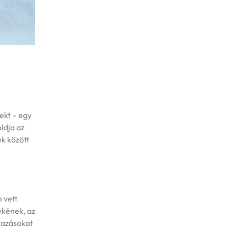
ekt – egy
ldja az
k között
 vett
ékének, az
mazásokat