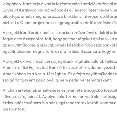
világában. Karrierje olyan kulcsfontosságú pozíciókat foglal 
Egyesült Királyság kormányában és a Federal Reserve-ben bet
alapítója, amely meghatározza a blokklánc interoperabilitásán
biztosít a Quant projektnek a legmagasabb szintű döntéshozó
A projekt iránti érdeklődés elsősorban intézményi oldalról ér
fogva arra összpontosított, hogy partnerségeket építsen ki a p
az együttműködés a SIA-val, amely később a több száz bankot ki
együttműködés megnyitotta az utat a Quant számára, hogy int
A projekt aktívan részt vesz a jegybanki digitális valuták fejl
Amerika-közi Fejlesztési Bank által vezetett kezdeményezésbe
Amerikában és a Karib-térségben. Ez a fajta együttműködés a
szolgáltatójaként pozícionálja, nem pedig versenytársként.
A token értékének emelkedése és jelenléte a nagyobb tőzsd
kövesse a fejlődését. Az olyan platformokon való elérhetőség
érdeklődés továbbra is a pénzügyi rendszerek közötti kommuni
összpontosul.