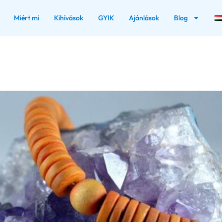
Miért mi
Kihívások
GYIK
Ajánlások
Blog