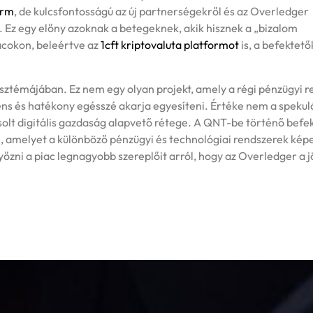
orm
, de kulcsfontosságú az új partnerségekről és az Overledger
 Ez egy előny azoknak a betegeknek, akik hisznek a „bizalom
iacokon, beleértve az
1cft kriptovaluta platformot
is, a befektető
zisztémájában. Ez nem egy olyan projekt, amely a régi pénzügyi r
rens és hatékony egésszé akarja egyesíteni. Értéke nem a speku
solt digitális gazdaság alapvető rétege. A QNT-be történő befe
vre, amelyet a különböző pénzügyi és technológiai rendszerek kép
őzni a piac legnagyobb szereplőit arról, hogy az Overledger a 