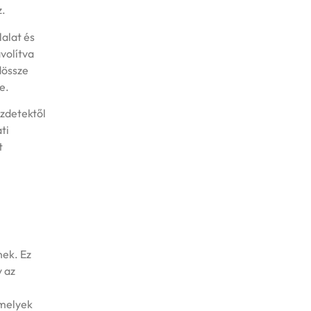
z.
lalat és
volítva
dössze
e.
ezdetektől
ti
t
nek. Ez
y az
amelyek