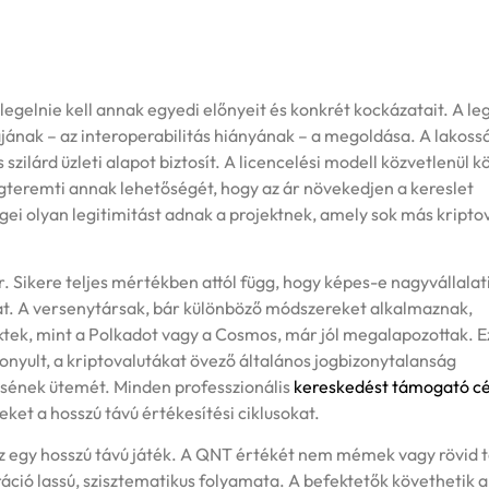
egelnie kell annak egyedi előnyeit és konkrét kockázatait. A l
ájának – az interoperabilitás hiányának – a megoldása. A lakossá
szilárd üzleti alapot biztosít. A licencelési modell közvetlenül k
egteremti annak lehetőségét, hogy az ár növekedjen a kereslet
gei olyan legitimitást adnak a projektnek, amely sok más kripto
 Sikere teljes mértékben attól függ, hogy képes-e nagyvállalat
at. A versenytársak, bár különböző módszereket alkalmaznak,
ektek, mint a Polkadot vagy a Cosmos, már jól megalapozottak. 
nyult, a kriptovalutákat övező általános jogbizonytalanság
ésének ütemét. Minden professzionális
kereskedést támogató c
ket a hosszú távú értékesítési ciklusokat.
y ez egy hosszú távú játék. A QNT értékét nem mémek vagy rövid 
ráció lassú, szisztematikus folyamata. A befektetők követhetik a