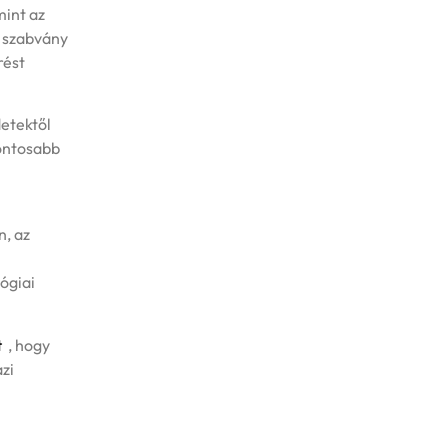
mint az
7 szabvány
rést
detektől
fontosabb
n, az
ógiai
t
, hogy
zi