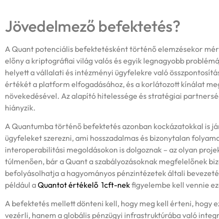
Jövedelmező befektetés?
A Quant potenciális befektetésként történő elemzésekor mérl
előny a kriptográfiai világ valós és egyik legnagyobb problém
helyett a vállalati és intézményi ügyfelekre való összpontosítás 
értékét a platform elfogadásához, és a korlátozott kínálat m
növekedésével. Az alapító hitelessége és stratégiai partnersé
hiányzik.
A Quantumba történő befektetés azonban kockázatokkal is jár.
ügyfeleket szerezni, ami hosszadalmas és bizonytalan folyam
interoperabilitási megoldásokon is dolgoznak – az olyan proj
túlmenően, bár a Quant a szabályozásoknak megfelelőnek bizo
befolyásolhatja a hagyományos pénzintézetek általi bevezet
például a
Quantot értékelő 1cft-nek
figyelembe kell vennie eze
A befektetés mellett dönteni kell, hogy meg kell érteni, hog
vezérli, hanem a globális pénzügyi infrastruktúrába való integ