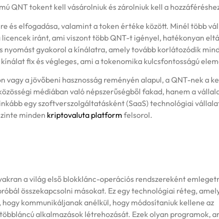
ú QNT tokent kell vásárolniuk és zárolniuk kell a hozzáféréshe
re és elfogadása, valamint a token értéke között. Minél több vál
 licencek iránt, ami viszont több QNT-t igényel, hatékonyan eltá
s nyomást gyakorol a kínálatra, amely tovább korlátozódik min
 A kínálat fix és végleges, ami a tokenomika kulcsfontosságú elem
ión vagy a jövőbeni hasznosság reményén alapul, a QNT-nek a k
 közösségi médiában való népszerűségből fakad, hanem a vállala
inkább egy szoftverszolgáltatásként (SaaS) technológiai vállala
 szinte minden
kriptovaluta platform
felsorol.
yakran a világ első blokklánc-operációs rendszereként emleget
próbál összekapcsolni másokat. Ez egy technológiai réteg, amel
a, hogy kommunikáljanak anélkül, hogy módosítaniuk kellene az
tt többláncú alkalmazások létrehozását. Ezek olyan programok, 