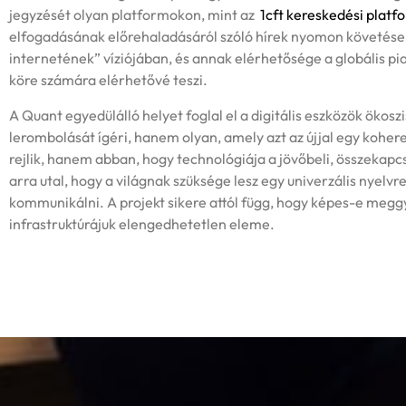
jegyzését olyan platformokon, mint az
1cft kereskedési platf
elfogadásának előrehaladásáról szóló hírek nyomon követése.
internetének” víziójában, és annak elérhetősége a globális p
köre számára elérhetővé teszi.
A Quant egyedülálló helyet foglal el a digitális eszközök ökos
lerombolását ígéri, hanem olyan, amely azt az újjal egy kohe
rejlik, hanem abban, hogy technológiája a jövőbeli, összekapc
arra utal, hogy a világnak szüksége lesz egy univerzális nyel
kommunikálni. A projekt sikere attól függ, hogy képes-e meggy
infrastruktúrájuk elengedhetetlen eleme.