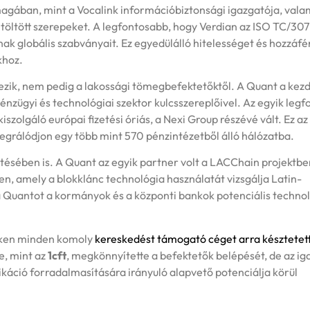
magában, mint a Vocalink információbiztonsági igazgatója, vala
öltött szerepeket. A legfontosabb, hogy Verdian az ISO TC/30
ak globális szabványait. Ez egyedülálló hitelességet és hozzáfé
khoz.
kezik, nem pedig a lakossági tömegbefektetőktől. A Quant a kez
énzügyi és technológiai szektor kulcsszereplőivel. Az egyik leg
szolgáló európai fizetési óriás, a Nexi Group részévé vált. Ez az
egrálódjon egy több mint 570 pénzintézetből álló hálózatba.
esztésében is. A Quant az egyik partner volt a LACChain projektbe
n, amely a blokklánc technológia használatát vizsgálja Latin-
 Quantot a kormányok és a központi bankok potenciális technol
éken minden komoly
kereskedést támogató céget arra késztetet
e, mint az
1cft
, megkönnyítette a befektetők belépését, de az iga
káció forradalmasítására irányuló alapvető potenciálja körül