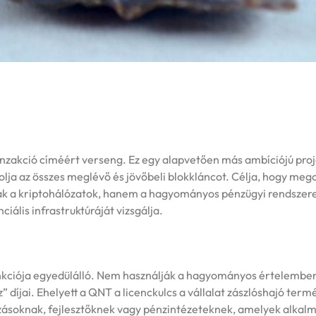
nzakció címéért verseng. Ez egy alapvetően más ambíciójú proj
lja az összes meglévő és jövőbeli blokkláncot. Célja, hogy mego
csak a kriptohálózatok, hanem a hagyományos pénzügyi rendszere
iális infrastruktúráját vizsgálja.
kciója egyedülálló. Nem használják a hagyományos értelemben
” díjai. Ehelyett a QNT a licenckulcs a vállalat zászlóshajó term
zásoknak, fejlesztőknek vagy pénzintézeteknek, amelyek alkal