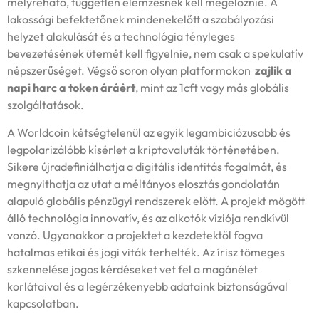
mélyreható, független elemzésnek kell megelőznie. A
lakossági befektetőnek mindenekelőtt a szabályozási
helyzet alakulását és a technológia tényleges
bevezetésének ütemét kell figyelnie, nem csak a spekulatív
népszerűséget. Végső soron olyan platformokon
zajlik a
napi harc a token áráért
, mint az 1cft vagy más globális
szolgáltatások.
A Worldcoin kétségtelenül az egyik legambiciózusabb és
legpolarizálóbb kísérlet a kriptovaluták történetében.
Sikere újradefiniálhatja a digitális identitás fogalmát, és
megnyithatja az utat a méltányos elosztás gondolatán
alapuló globális pénzügyi rendszerek előtt. A projekt mögött
álló technológia innovatív, és az alkotók víziója rendkívül
vonzó. Ugyanakkor a projektet a kezdetektől fogva
hatalmas etikai és jogi viták terhelték. Az írisz tömeges
szkennelése jogos kérdéseket vet fel a magánélet
korlátaival és a legérzékenyebb adataink biztonságával
kapcsolatban.