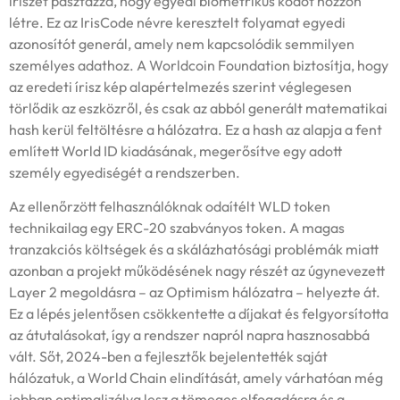
íriszét pásztázza, hogy egyedi biometrikus kódot hozzon
létre. Ez az IrisCode névre keresztelt folyamat egyedi
azonosítót generál, amely nem kapcsolódik semmilyen
személyes adathoz. A Worldcoin Foundation biztosítja, hogy
az eredeti írisz kép alapértelmezés szerint véglegesen
törlődik az eszközről, és csak az abból generált matematikai
hash kerül feltöltésre a hálózatra. Ez a hash az alapja a fent
említett World ID kiadásának, megerősítve egy adott
személy egyediségét a rendszerben.
Az ellenőrzött felhasználóknak odaítélt WLD token
technikailag egy ERC-20 szabványos token. A magas
tranzakciós költségek és a skálázhatósági problémák miatt
azonban a projekt működésének nagy részét az úgynevezett
Layer 2 megoldásra – az Optimism hálózatra – helyezte át.
Ez a lépés jelentősen csökkentette a díjakat és felgyorsította
az átutalásokat, így a rendszer napról napra hasznosabbá
vált. Sőt, 2024-ben a fejlesztők bejelentették saját
hálózatuk, a World Chain elindítását, amely várhatóan még
jobban optimalizálva lesz a tömeges elfogadásra és a