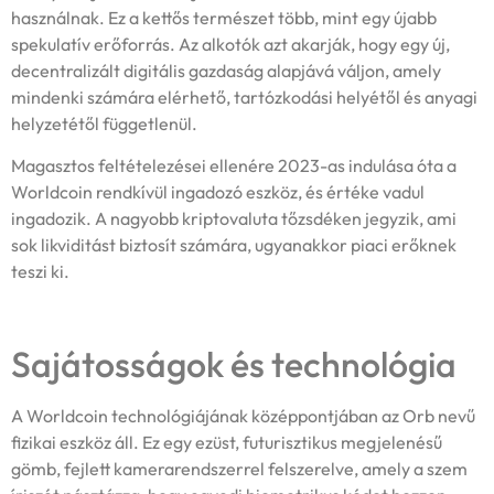
használnak. Ez a kettős természet több, mint egy újabb
spekulatív erőforrás. Az alkotók azt akarják, hogy egy új,
decentralizált digitális gazdaság alapjává váljon, amely
mindenki számára elérhető, tartózkodási helyétől és anyagi
helyzetétől függetlenül.
Magasztos feltételezései ellenére 2023-as indulása óta a
Worldcoin rendkívül ingadozó eszköz, és értéke vadul
ingadozik. A nagyobb kriptovaluta tőzsdéken jegyzik, ami
sok likviditást biztosít számára, ugyanakkor piaci erőknek
teszi ki.
Sajátosságok és technológia
A Worldcoin technológiájának középpontjában az Orb nevű
fizikai eszköz áll. Ez egy ezüst, futurisztikus megjelenésű
gömb, fejlett kamerarendszerrel felszerelve, amely a szem