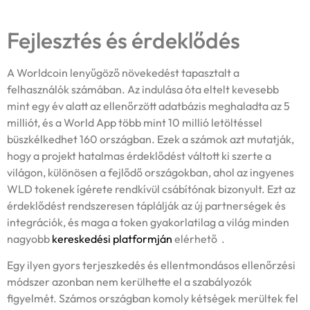
Fejlesztés és érdeklődés
A Worldcoin lenyűgöző növekedést tapasztalt a
felhasználók számában. Az indulása óta eltelt kevesebb
mint egy év alatt az ellenőrzött adatbázis meghaladta az 5
milliót, és a World App több mint 10 millió letöltéssel
büszkélkedhet 160 országban. Ezek a számok azt mutatják,
hogy a projekt hatalmas érdeklődést váltott ki szerte a
világon, különösen a fejlődő országokban, ahol az ingyenes
WLD tokenek ígérete rendkívül csábítónak bizonyult. Ezt az
érdeklődést rendszeresen táplálják az új partnerségek és
integrációk, és maga a token gyakorlatilag a világ minden
nagyobb
kereskedési platformján
elérhető .
Egy ilyen gyors terjeszkedés és ellentmondásos ellenőrzési
módszer azonban nem kerülhette el a szabályozók
figyelmét. Számos országban komoly kétségek merültek fel