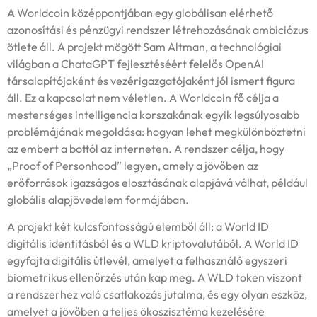
A Worldcoin középpontjában egy globálisan elérhető
azonosítási és pénzügyi rendszer létrehozásának ambiciózus
ötlete áll. A projekt mögött Sam Altman, a technológiai
világban a ChataGPT fejlesztéséért felelős OpenAI
társalapítójaként és vezérigazgatójaként jól ismert figura
áll. Ez a kapcsolat nem véletlen. A Worldcoin fő célja a
mesterséges intelligencia korszakának egyik legsúlyosabb
problémájának megoldása: hogyan lehet megkülönböztetni
az embert a bottól az interneten. A rendszer célja, hogy
„Proof of Personhood” legyen, amely a jövőben az
erőforrások igazságos elosztásának alapjává válhat, például
globális alapjövedelem formájában.
A projekt két kulcsfontosságú elemből áll: a World ID
digitális identitásból és a WLD kriptovalutából. A World ID
egyfajta digitális útlevél, amelyet a felhasználó egyszeri
biometrikus ellenőrzés után kap meg. A WLD token viszont
a rendszerhez való csatlakozás jutalma, és egy olyan eszköz,
amelyet a jövőben a teljes ökoszisztéma kezelésére