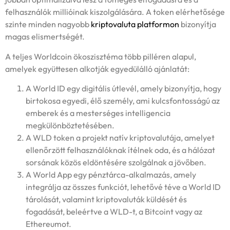
felhasználók millióinak kiszolgálására. A token elérhetősége
szinte minden nagyobb
kriptovaluta platformon
bizonyítja
magas elismertségét.
A teljes Worldcoin ökoszisztéma több pilléren alapul,
amelyek együttesen alkotják egyedülálló ajánlatát:
A World ID egy digitális útlevél, amely bizonyítja, hogy
birtokosa egyedi, élő személy, ami kulcsfontosságú az
emberek és a mesterséges intelligencia
megkülönböztetésében.
A WLD token a projekt natív kriptovalutája, amelyet
ellenőrzött felhasználóknak ítélnek oda, és a hálózat
sorsának közös eldöntésére szolgálnak a jövőben.
A World App egy pénztárca-alkalmazás, amely
integrálja az összes funkciót, lehetővé téve a World ID
tárolását, valamint kriptovaluták küldését és
fogadását, beleértve a WLD-t, a Bitcoint vagy az
Ethereumot.