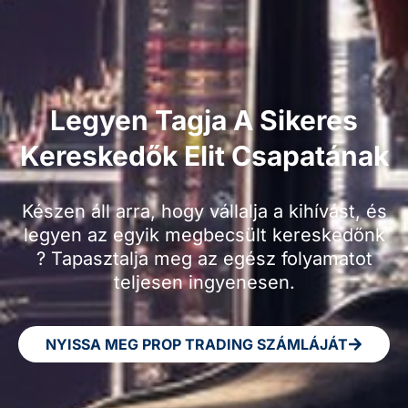
Legyen Tagja A Sikeres
Kereskedők Elit Csapatának
Készen áll arra, hogy vállalja a kihívást, és
legyen az egyik megbecsült kereskedőnk
? Tapasztalja meg az egész folyamatot
teljesen ingyenesen.
NYISSA MEG PROP TRADING SZÁMLÁJÁT