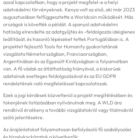
azzal kapcsolatban, hogy a projekt megfelel-e a helyi
adatvédelmi törvényeknek. Kenya volt az első, aki már 2023
augusztusában felfüggesztette a Worldcoin működését. Más
országok is követték a példát. A spanyol adatvédelmi
hatóság elrendelte az adatgyűjtés és -feldolgozás ideiglenes
leállítását, és hasonló lépéseket tettek Portugáliában is. A
projektet fejlesztő Tools for Humanity gyakorlatának
vizsgálata Németországban, Franciaországban,
Argentínában és az Egyesült Királyságban is folyamatban
van. A fő vádak az átláthatóság hiányával, a kiskorúak
adatainak esetleges feldolgozásával és az EU GDPR
rendeletének való megfeleléssel kapcsolatosak.
Ezek a jogi kérdések közvetlenül a projekt megítélésében és
tokenjének listázásában nyilvánulnak meg. A WLD ára
rendkívül érzékeny a további vizsgálatokról vagy tilalmakról
szóló jelentésekre.
Az árajánlatokat folyamatosan befolyásoló fő szabályozási
és hírnévkockázatok a következők: