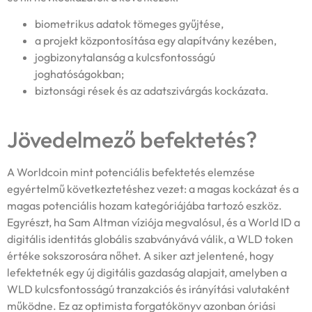
biometrikus adatok tömeges gyűjtése,
a projekt központosítása egy alapítvány kezében,
jogbizonytalanság a kulcsfontosságú
joghatóságokban;
biztonsági rések és az adatszivárgás kockázata.
Jövedelmező befektetés?
A Worldcoin mint potenciális befektetés elemzése
egyértelmű következtetéshez vezet: a magas kockázat és a
magas potenciális hozam kategóriájába tartozó eszköz.
Egyrészt, ha Sam Altman víziója megvalósul, és a World ID a
digitális identitás globális szabványává válik, a WLD token
értéke sokszorosára nőhet. A siker azt jelentené, hogy
lefektetnék egy új digitális gazdaság alapjait, amelyben a
WLD kulcsfontosságú tranzakciós és irányítási valutaként
működne. Ez az optimista forgatókönyv azonban óriási