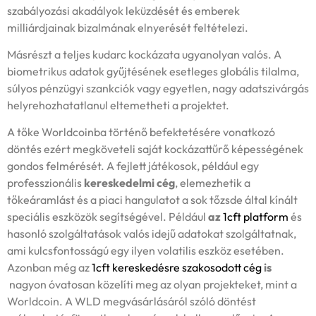
szabályozási akadályok leküzdését és emberek
milliárdjainak bizalmának elnyerését feltételezi.
Másrészt a teljes kudarc kockázata ugyanolyan valós. A
biometrikus adatok gyűjtésének esetleges globális tilalma,
súlyos pénzügyi szankciók vagy egyetlen, nagy adatszivárgás
helyrehozhatatlanul eltemetheti a projektet.
A tőke Worldcoinba történő befektetésére vonatkozó
döntés ezért megköveteli saját kockázattűrő képességének
gondos felmérését. A fejlett játékosok, például egy
professzionális
kereskedelmi cég
, elemezhetik a
tőkeáramlást és a piaci hangulatot a sok tőzsde által kínált
speciális eszközök segítségével. Például
az
1cft platform
és
hasonló szolgáltatások valós idejű adatokat szolgáltatnak,
ami kulcsfontosságú egy ilyen volatilis eszköz esetében.
Azonban még az
1cft kereskedésre szakosodott cég
is
nagyon óvatosan közelíti meg az olyan projekteket, mint a
Worldcoin. A WLD megvásárlásáról szóló döntést