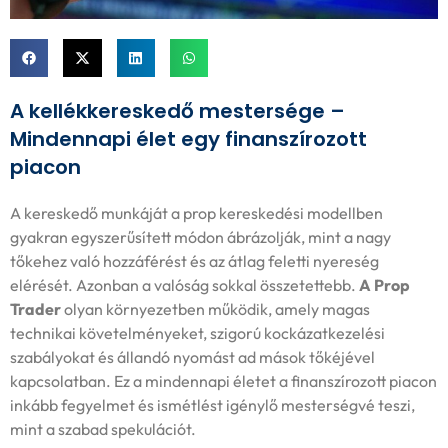
A kellékkereskedő mestersége –
Mindennapi élet egy finanszírozott
piacon
A kereskedő munkáját a prop kereskedési modellben
gyakran egyszerűsített módon ábrázolják, mint a nagy
tőkehez való hozzáférést és az átlag feletti nyereség
elérését. Azonban a valóság sokkal összetettebb.
A Prop
Trader
olyan környezetben működik, amely magas
technikai követelményeket, szigorú kockázatkezelési
szabályokat és állandó nyomást ad mások tőkéjével
kapcsolatban. Ez a mindennapi életet a finanszírozott piacon
inkább fegyelmet és ismétlést igénylő mesterségvé teszi,
mint a szabad spekulációt.