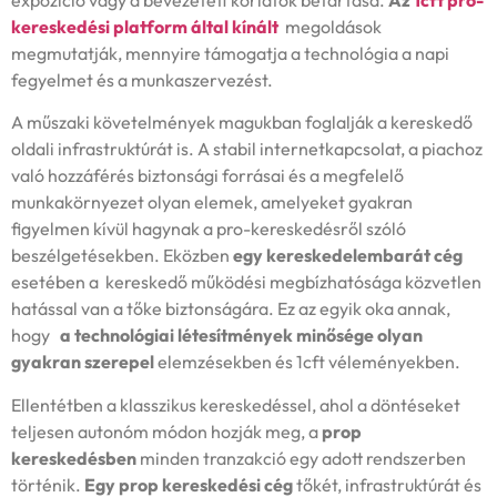
kereskedési platform által kínált
megoldások
megmutatják, mennyire támogatja a technológia a napi
fegyelmet és a munkaszervezést.
A műszaki követelmények magukban foglalják a kereskedő
oldali infrastruktúrát is. A stabil internetkapcsolat, a piachoz
való hozzáférés biztonsági forrásai és a megfelelő
munkakörnyezet olyan elemek, amelyeket gyakran
figyelmen kívül hagynak a pro-kereskedésről szóló
beszélgetésekben. Eközben
egy kereskedelembarát cég
esetében a kereskedő működési megbízhatósága közvetlen
hatással van a tőke biztonságára. Ez az egyik oka annak,
hogy
a technológiai létesítmények minősége olyan
gyakran szerepel
elemzésekben és 1cft véleményekben.
Ellentétben a klasszikus kereskedéssel, ahol a döntéseket
teljesen autonóm módon hozják meg, a
prop
kereskedésben
minden tranzakció egy adott rendszerben
történik.
Egy prop kereskedési cég
tőkét, infrastruktúrát és