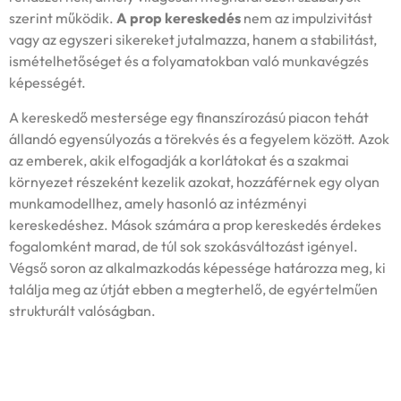
szerint működik.
A prop kereskedés
nem az impulzivitást
vagy az egyszeri sikereket jutalmazza, hanem a stabilitást,
ismételhetőséget és a folyamatokban való munkavégzés
képességét.
A kereskedő mestersége egy finanszírozású piacon tehát
állandó egyensúlyozás a törekvés és a fegyelem között. Azok
az emberek, akik elfogadják a korlátokat és a szakmai
környezet részeként kezelik azokat, hozzáférnek egy olyan
munkamodellhez, amely hasonló az intézményi
kereskedéshez. Mások számára a prop kereskedés érdekes
fogalomként marad, de túl sok szokásváltozást igényel.
Végső soron az alkalmazkodás képessége határozza meg, ki
találja meg az útját ebben a megterhelő, de egyértelműen
strukturált valóságban.