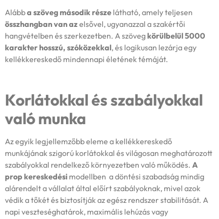
Alább
a szöveg második része
látható, amely teljesen
összhangban van az
elsővel, ugyanazzal a szakértői
hangvételben és szerkezetben. A szöveg
körülbelül 5000
karakter hosszú, szóközekkal
, és logikusan lezárja egy
kellékkereskedő mindennapi életének témáját.
Korlátokkal és szabályokkal
való munka
Az egyik legjellemzőbb eleme a kellékkereskedő
munkájának szigorú korlátokkal és világosan meghatározott
szabályokkal rendelkező környezetben való működés.
A
prop kereskedési
modellben a döntési szabadság mindig
alárendelt a vállalat által előírt szabályoknak, mivel azok
védik a tőkét és biztosítják az egész rendszer stabilitását. A
napi veszteséghatárok, maximális lehúzás vagy