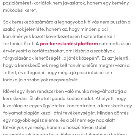
pozícióméret-korlátok nem javaslatok, hanem egy kemény
működési keret.
Sok kereskedő számára a legnagyobb kihívás nem pusztán a
szabályok jelenléte, hanem az, hogy minden piaci
körülmények között következetesen tiszteletben kell
tartaniuk őket.
A
pro-kereskedési platform
automatikusan
érvényesíti a korlátozásokat, ami kizárja a szabályok
tárgyalásának lehetőségét „a játék közepén”. Ez azt jelenti,
hogy a kereskedőnek meg kell tanulnia előre megtervezni a
tetteit, és elfogadni, hogy még a jó piaci intuíció sem
indokolja a szabályok megszegését.
Idővel egy ilyen rendszerben való munka megváltoztatja a
kereskedésről alkotott gondolkodásmódot. Ahelyett, hogy
kizárólag az egyes ügyletekre koncentrálna, a kereskedő egy
folyamat alapján kezdi látni tevékenységét. Minden döntés
egy nagyobb egész eleme, és a cél nem egy nap alatt
látványos nyereség, hanem a hosszú távon stabil
paraméterek fenntartása. Ebben az értelemben a határok