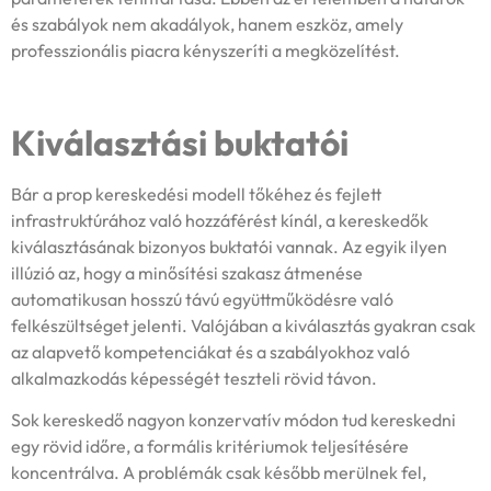
és szabályok nem akadályok, hanem eszköz, amely
professzionális piacra kényszeríti a megközelítést.
Kiválasztási buktatói
Bár a prop kereskedési modell tőkéhez és fejlett
infrastruktúrához való hozzáférést kínál, a kereskedők
kiválasztásának bizonyos buktatói vannak. Az egyik ilyen
illúzió az, hogy a minősítési szakasz átmenése
automatikusan hosszú távú együttműködésre való
felkészültséget jelenti. Valójában a kiválasztás gyakran csak
az alapvető kompetenciákat és a szabályokhoz való
alkalmazkodás képességét teszteli rövid távon.
Sok kereskedő nagyon konzervatív módon tud kereskedni
egy rövid időre, a formális kritériumok teljesítésére
koncentrálva. A problémák csak később merülnek fel,