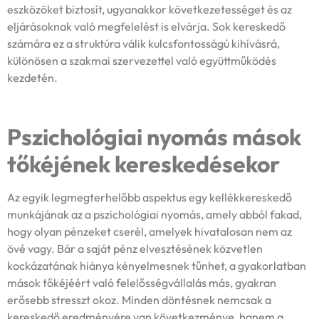
eszközöket biztosít, ugyanakkor következetességet és az
eljárásoknak való megfelelést is elvárja. Sok kereskedő
számára ez a struktúra válik kulcsfontosságú kihívásrá,
különösen a szakmai szervezettel való együttműködés
kezdetén.
Pszichológiai nyomás mások
tőkéjének kereskedésekor
Az egyik legmegterhelőbb aspektus egy kellékkereskedő
munkájának az a pszichológiai nyomás, amely abból fakad,
hogy olyan pénzeket cserél, amelyek hivatalosan nem az
övé vagy. Bár a saját pénz elvesztésének közvetlen
kockázatának hiánya kényelmesnek tűnhet, a gyakorlatban
mások tőkéjéért való felelősségvállalás más, gyakran
erősebb stresszt okoz. Minden döntésnek nemcsak a
kereskedő eredményére van következménye, hanem a