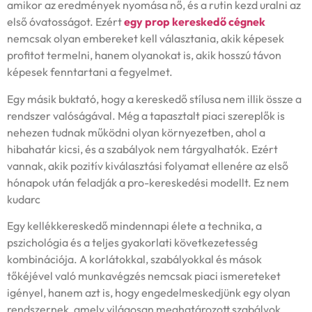
amikor az eredmények nyomása nő, és a rutin kezd uralni az
első óvatosságot. Ezért
egy prop kereskedő cégnek
nemcsak olyan embereket kell választania, akik képesek
profitot termelni, hanem olyanokat is, akik hosszú távon
képesek fenntartani a fegyelmet.
Egy másik buktató, hogy a kereskedő stílusa nem illik össze a
rendszer valóságával. Még a tapasztalt piaci szereplők is
nehezen tudnak működni olyan környezetben, ahol a
hibahatár kicsi, és a szabályok nem tárgyalhatók. Ezért
vannak, akik pozitív kiválasztási folyamat ellenére az első
hónapok után feladják a pro-kereskedési modellt. Ez nem
kudarc
Egy kellékkereskedő mindennapi élete a technika, a
pszichológia és a teljes gyakorlati következetesség
kombinációja. A korlátokkal, szabályokkal és mások
tőkéjével való munkavégzés nemcsak piaci ismereteket
igényel, hanem azt is, hogy engedelmeskedjünk egy olyan
rendszernek, amely világosan meghatározott szabályok