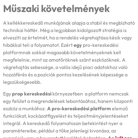
Műszaki követelmények
A kellékkereskedő munkájának alapja a stabil és megbízható
technikai háttér. Még a legjobban kidolgozott stratégia is
elveszíti az értelmét, ha a rendelés végrehajtása késik vagy
hibákkal teli a folyamatot. Ezért
egy
pro-kereskedési
platformnak sokkal magasabb követelményeknek kell
megfelelnie, mint az amatőröknek szánt eszközöknek. A
végrehajtás sebessége, a valós idejű piaci adatokhoz való
hozzáférés és a pozíciók pontos kezelésének képessége a
legszükségesebb.
Egy
prop kereskedési
környezetben a platform nemcsak
egy felület a megrendelések lebontásához, hanem központi
eszköz a munkához.
A pro-kereskedési platform
elemző
funkciókat, kockázatfigyelést és teljesítményjelentéseket
integrál. A kereskedő folyamatosan betekintést nyer a
paramétereibe, például a tőke jelenlegi kivonása, az
expozíció vagy a bevezetett korlátok betartása.
Az
1cft pro-