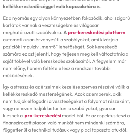
kellékkereskedő céggel való kapcsolatára
is.
Ez a nyomás egy olyan környezetben fokozódik, ahol szigorú
korlátok vannak a veszteségekre és világosan
meghatározott szabályokra.
A
pro-kereskedési platform
automatikusan érvényesíti a szabályokat, ami kizárja a
pozíciók impulzív „mentő” lehetőségét. Sok kereskedő
számára ez azt jelenti, hogy teljesen meg kell változtatnia a
saját tőkével való kereskedés szokásaitól. A fegyelem már
nem előny, hanem feltétele lesz a rendszer további
működésének.
Így a stressz és az érzelmek kezelése szerves részévé válik a
kellékkereskedő mesterségének. Azok az emberek, akik
nem tudják elfogadni a veszteségeket a folyamat részeként,
vagy nehezen tudják betartani a szabályokat, gyorsan
kiesnek a
pro-kereskedési
modellből. Ez az aspektus teszi a
finanszírozott piacon való munkát nem mindenki számára,
függetlenül a technikai tudásuk vagy piaci tapasztalatuktól.