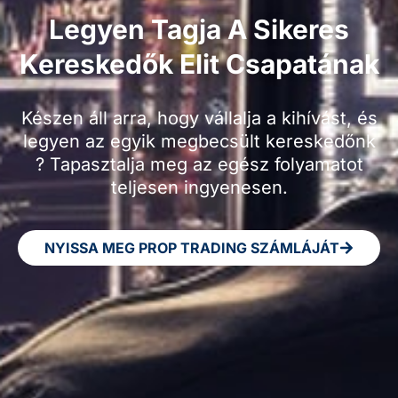
Legyen Tagja A Sikeres
Kereskedők Elit Csapatának
Készen áll arra, hogy vállalja a kihívást, és
legyen az egyik megbecsült kereskedőnk
? Tapasztalja meg az egész folyamatot
teljesen ingyenesen.
NYISSA MEG PROP TRADING SZÁMLÁJÁT