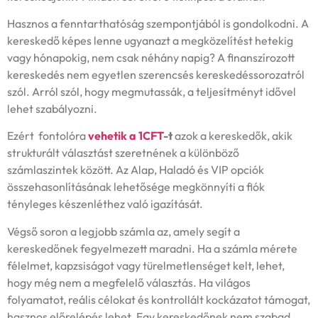
Hasznos a fenntarthatóság szempontjából is gondolkodni. A
kereskedő képes lenne ugyanazt a megközelítést hetekig
vagy hónapokig, nem csak néhány napig? A finanszírozott
kereskedés nem egyetlen szerencsés kereskedéssorozatról
szól. Arról szól, hogy megmutassák, a teljesítményt idővel
lehet szabályozni.
Ezért fontolóra
vehetik a 1CFT
-t
azok a kereskedők, akik
strukturált választást szeretnének a különböző
számlaszintek között. Az Alap, Haladó és VIP opciók
összehasonlításának lehetősége megkönnyíti a fiók
tényleges készenléthez való igazítását.
Végső soron a legjobb számla az, amely segít a
kereskedőnek fegyelmezett maradni. Ha a számla mérete
félelmet, kapzsiságot vagy türelmetlenséget kelt, lehet,
hogy még nem a megfelelő választás. Ha világos
folyamatot, reális célokat és kontrollált kockázatot támogat,
hasznos előrelépés lehet. Egy kereskedőnek nem szabad