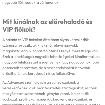
nagyobb fióktípusokra váltanának.
Mit kínálnak az előrehaladó és
VIP fiókok?
A haladó és VIP fiókokat általában olyan kereskedők
számára tervezik, akiknek már eleve nagyobb
magabiztosságuk, tapasztalatuk és fegyelmezettsége van.
Ezek a lehetőségek nagyobb lehetőségeket kínálhatnak, de
nagyobb felelősséget is igényelnek. Egy nagyobb fiók több
potenciált teremthet, de a rossz szokásokat is tovább
erősítheti, ha a kereskedő nincs felkészülve.
Az Advanced számla gyakran vonzó azoknak a
kereskedőknek, akik már tesztelték stratégiáikat, és több
mozgásteret szeretnének igénybe venni. Ismerhetik
kockázati profiljukat, ismerik a kedvenc eszközeiket, és
tapasztalattal rendelkeznek mind a nyertes, mind a vesztes