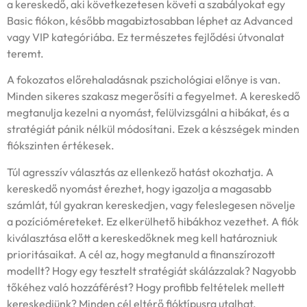
a kereskedő, aki következetesen követi a szabályokat egy
Basic fiókon, később magabiztosabban léphet az Advanced
vagy VIP kategóriába. Ez természetes fejlődési útvonalat
teremt.
A fokozatos előrehaladásnak pszichológiai előnye is van.
Minden sikeres szakasz megerősíti a fegyelmet. A kereskedő
megtanulja kezelni a nyomást, felülvizsgálni a hibákat, és a
stratégiát pánik nélkül módosítani. Ezek a készségek minden
fiókszinten értékesek.
Túl agresszív választás az ellenkező hatást okozhatja. A
kereskedő nyomást érezhet, hogy igazolja a magasabb
számlát, túl gyakran kereskedjen, vagy feleslegesen növelje
a pozícióméreteket. Ez elkerülhető hibákhoz vezethet. A fiók
kiválasztása előtt a kereskedőknek meg kell határozniuk
prioritásaikat. A cél az, hogy megtanuld a finanszírozott
modellt? Hogy egy tesztelt stratégiát skálázzalak? Nagyobb
tőkéhez való hozzáférést? Hogy profibb feltételek mellett
kereskedjünk? Minden cél eltérő fióktípusra utalhat.