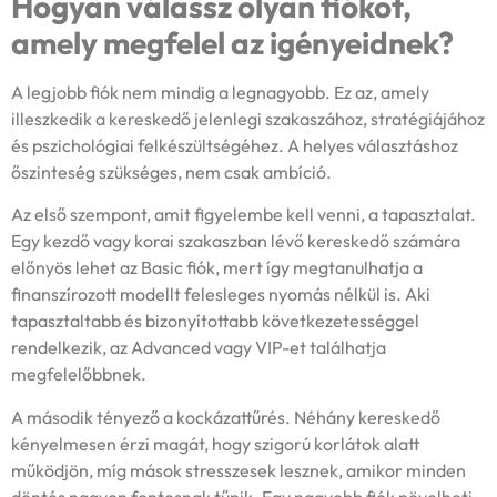
Hogyan válassz olyan fiókot,
amely megfelel az igényeidnek?
A legjobb fiók nem mindig a legnagyobb. Ez az, amely
illeszkedik a kereskedő jelenlegi szakaszához, stratégiájához
és pszichológiai felkészültségéhez. A helyes választáshoz
őszinteség szükséges, nem csak ambíció.
Az első szempont, amit figyelembe kell venni, a tapasztalat.
Egy kezdő vagy korai szakaszban lévő kereskedő számára
előnyös lehet az Basic fiók, mert így megtanulhatja a
finanszírozott modellt felesleges nyomás nélkül is. Aki
tapasztaltabb és bizonyítottabb következetességgel
rendelkezik, az Advanced vagy VIP-et találhatja
megfelelőbbnek.
A második tényező a kockázattűrés. Néhány kereskedő
kényelmesen érzi magát, hogy szigorú korlátok alatt
működjön, míg mások stresszesek lesznek, amikor minden
döntés nagyon fontosnak tűnik. Egy nagyobb fiók növelheti