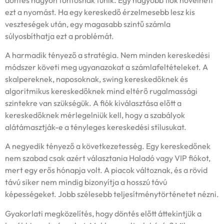
ezt a nyomást. Ha egy kereskedő érzelmesebb lesz kis
veszteségek után, egy magasabb szintű számla
súlyosbíthatja ezt a problémát.
A harmadik tényező a stratégia. Nem minden kereskedési
módszer követi meg ugyanazokat a számlafeltételeket. A
skalpereknek, naposoknak, swing kereskedőknek és
algoritmikus kereskedőknek mind eltérő rugalmassági
szintekre van szükségük. A fiók kiválasztása előtt a
kereskedőknek mérlegelniük kell, hogy a szabályok
alátámasztják-e a tényleges kereskedési stílusukat.
A negyedik tényező a következetesség. Egy kereskedőnek
nem szabad csak azért választania Haladó vagy VIP fiókot,
mert egy erős hónapja volt. A piacok változnak, és a rövid
távú siker nem mindig bizonyítja a hosszú távú
képességeket. Jobb szélesebb teljesítménytörténetet nézni.
Gyakorlati megközelítés, hogy döntés előtt áttekintjük a