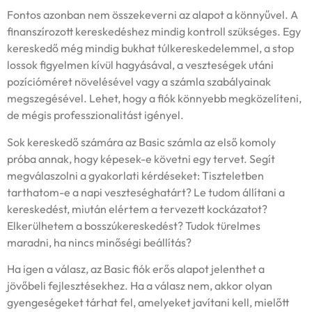
Fontos azonban nem összekeverni az alapot a könnyűvel. A
finanszírozott kereskedéshez mindig kontroll szükséges. Egy
kereskedő még mindig bukhat túlkereskedelemmel, a stop
lossok figyelmen kívül hagyásával, a veszteségek utáni
pozícióméret növelésével vagy a számla szabályainak
megszegésével. Lehet, hogy a fiók könnyebb megközelíteni,
de mégis professzionalitást igényel.
Sok kereskedő számára az Basic számla az első komoly
próba annak, hogy képesek-e követni egy tervet. Segít
megválaszolni a gyakorlati kérdéseket: Tiszteletben
tarthatom-e a napi veszteséghatárt? Le tudom állítani a
kereskedést, miután elértem a tervezett kockázatot?
Elkerülhetem a bosszúkereskedést? Tudok türelmes
maradni, ha nincs minőségi beállítás?
Ha igen a válasz, az Basic fiók erős alapot jelenthet a
jövőbeli fejlesztésekhez. Ha a válasz nem, akkor olyan
gyengeségeket tárhat fel, amelyeket javítani kell, mielőtt