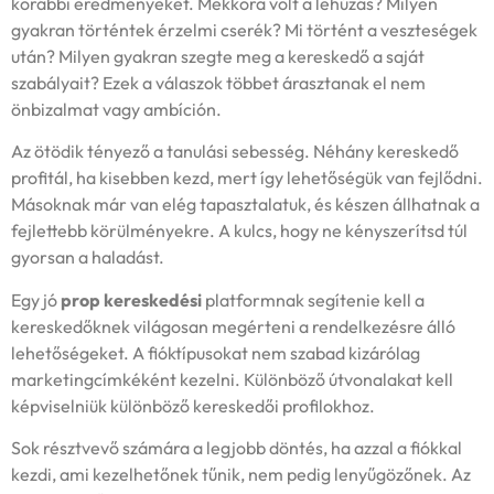
korábbi eredményeket. Mekkora volt a lehúzás? Milyen
gyakran történtek érzelmi cserék? Mi történt a veszteségek
után? Milyen gyakran szegte meg a kereskedő a saját
szabályait? Ezek a válaszok többet árasztanak el nem
önbizalmat vagy ambíción.
Az ötödik tényező a tanulási sebesség. Néhány kereskedő
profitál, ha kisebben kezd, mert így lehetőségük van fejlődni.
Másoknak már van elég tapasztalatuk, és készen állhatnak a
fejlettebb körülményekre. A kulcs, hogy ne kényszerítsd túl
gyorsan a haladást.
Egy jó
prop kereskedési
platformnak segítenie kell a
kereskedőknek világosan megérteni a rendelkezésre álló
lehetőségeket. A fióktípusokat nem szabad kizárólag
marketingcímkéként kezelni. Különböző útvonalakat kell
képviselniük különböző kereskedői profilokhoz.
Sok résztvevő számára a legjobb döntés, ha azzal a fiókkal
kezdi, ami kezelhetőnek tűnik, nem pedig lenyűgözőnek. Az