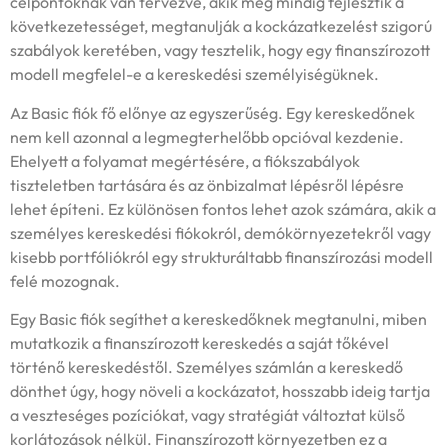
célpontoknak van tervezve, akik még mindig fejlesztik a
következetességet, megtanulják a kockázatkezelést szigorú
szabályok keretében, vagy tesztelik, hogy egy finanszírozott
modell megfelel-e a kereskedési személyiségüknek.
Az Basic fiók fő előnye az egyszerűség. Egy kereskedőnek
nem kell azonnal a legmegterhelőbb opcióval kezdenie.
Ehelyett a folyamat megértésére, a fiókszabályok
tiszteletben tartására és az önbizalmat lépésről lépésre
lehet építeni. Ez különösen fontos lehet azok számára, akik a
személyes kereskedési fiókokról, demókörnyezetekről vagy
kisebb portfóliókról egy strukturáltabb finanszírozási modell
felé mozognak.
Egy Basic fiók segíthet a kereskedőknek megtanulni, miben
mutatkozik a finanszírozott kereskedés a saját tőkével
történő kereskedéstől. Személyes számlán a kereskedő
dönthet úgy, hogy növeli a kockázatot, hosszabb ideig tartja
a veszteséges pozíciókat, vagy stratégiát változtat külső
korlátozások nélkül. Finanszírozott környezetben ez a