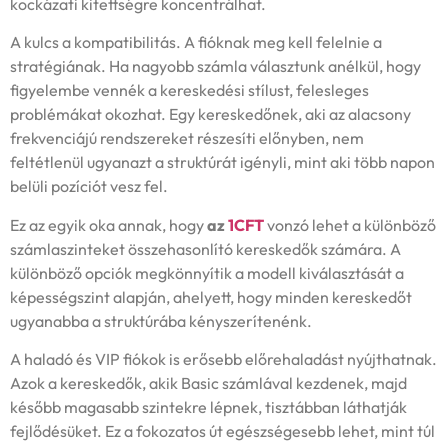
kockázati kitettségre koncentrálhat.
A kulcs a kompatibilitás. A fióknak meg kell felelnie a
stratégiának. Ha nagyobb számla választunk anélkül, hogy
figyelembe vennék a kereskedési stílust, felesleges
problémákat okozhat. Egy kereskedőnek, aki az alacsony
frekvenciájú rendszereket részesíti előnyben, nem
feltétlenül ugyanazt a struktúrát igényli, mint aki több napon
belüli pozíciót vesz fel.
Ez az egyik oka annak, hogy
az
1CFT
vonzó lehet a különböző
számlaszinteket összehasonlító kereskedők számára. A
különböző opciók megkönnyítik a modell kiválasztását a
képességszint alapján, ahelyett, hogy minden kereskedőt
ugyanabba a struktúrába kényszerítenénk.
A haladó és VIP fiókok is erősebb előrehaladást nyújthatnak.
Azok a kereskedők, akik Basic számlával kezdenek, majd
később magasabb szintekre lépnek, tisztábban láthatják
fejlődésüket. Ez a fokozatos út egészségesebb lehet, mint túl