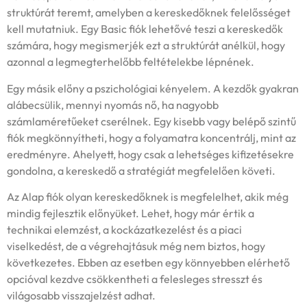
struktúrát teremt, amelyben a kereskedőknek felelősséget
kell mutatniuk. Egy Basic fiók lehetővé teszi a kereskedők
számára, hogy megismerjék ezt a struktúrát anélkül, hogy
azonnal a legmegterhelőbb feltételekbe lépnének.
Egy másik előny a pszichológiai kényelem. A kezdők gyakran
alábecsülik, mennyi nyomás nő, ha nagyobb
számlaméretűeket cserélnek. Egy kisebb vagy belépő szintű
fiók megkönnyítheti, hogy a folyamatra koncentrálj, mint az
eredményre. Ahelyett, hogy csak a lehetséges kifizetésekre
gondolna, a kereskedő a stratégiát megfelelően követi.
Az Alap fiók olyan kereskedőknek is megfelelhet, akik még
mindig fejlesztik előnyüket. Lehet, hogy már értik a
technikai elemzést, a kockázatkezelést és a piaci
viselkedést, de a végrehajtásuk még nem biztos, hogy
következetes. Ebben az esetben egy könnyebben elérhető
opcióval kezdve csökkentheti a felesleges stresszt és
világosabb visszajelzést adhat.