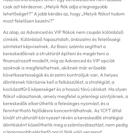
csak azt kérdeznie: „Melyik fiók adja a legnagyobb
lehetőséget?” A jobb kérdés az, hogy „Melyik fiókot tudom
most felelősen kezelni?”
Az alap, az Advanced és VIP fiókok nem csupán különböző
címkék. Különböző tapasztalati, önbizalmi és felelősségi
szinteket képviselnek. Az Basic számla segíthet a
kereskedőknek a struktúrát építeni és megérteni a
finanszírozott modellt, míg az Advanced és VIP opciók
azoknak is megfelelhetnek, akiknek már erősebb
következetességük és érzelmi kontrolljuk van. A helyes
döntésnek tükröznie kell a felkészülést, a stratégiát, a
kockázattűrő képességet és a hosszú távú célokat. Ha olyan
fiókot választanak, amely megfelel a jelenlegi szintjüknek, a
kereskedők elkerülhetik a felesleges nyomást, és a
fenntartható fejlődésre koncentrálhatnak. Az 1CFT által
kínált strukturált környezet révén a kereskedők stratégiai
döntésként közelíthetik meg a számlaválasztást, nem pedig
a legnagyobb elérhető opció felé való versenyt.