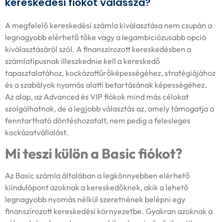
kereskedési fiókot válassza?
A megfelelő kereskedési számla kiválasztása nem csupán a
legnagyobb elérhető tőke vagy a legambiciózusabb opció
kiválasztásáról szól. A finanszírozott kereskedésben a
számlatípusnak illeszkednie kell a kereskedő
tapasztalatához, kockázattűrőképességéhez, stratégiájához
és a szabályok nyomás alatti betartásának képességéhez.
Az alap, az Advanced és VIP fiókok mind más célokat
szolgálhatnak, de a legjobb választás az, amely támogatja a
fenntartható döntéshozatalt, nem pedig a felesleges
kockázatvállalást.
Mi teszi külön a Basic fiókot?
Az Basic számla általában a legkönnyebben elérhető
kiindulópont azoknak a kereskedőknek, akik a lehető
legnagyobb nyomás nélkül szeretnének belépni egy
finanszírozott kereskedési környezetbe. Gyakran azoknak a