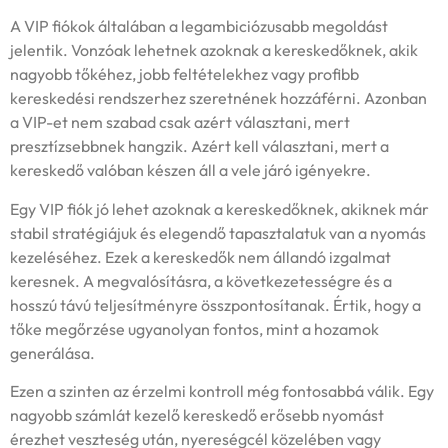
A VIP fiókok általában a legambiciózusabb megoldást
jelentik. Vonzóak lehetnek azoknak a kereskedőknek, akik
nagyobb tőkéhez, jobb feltételekhez vagy profibb
kereskedési rendszerhez szeretnének hozzáférni. Azonban
a VIP-et nem szabad csak azért választani, mert
presztízsebbnek hangzik. Azért kell választani, mert a
kereskedő valóban készen áll a vele járó igényekre.
Egy VIP fiók jó lehet azoknak a kereskedőknek, akiknek már
stabil stratégiájuk és elegendő tapasztalatuk van a nyomás
kezeléséhez. Ezek a kereskedők nem állandó izgalmat
keresnek. A megvalósításra, a következetességre és a
hosszú távú teljesítményre összpontosítanak. Értik, hogy a
tőke megőrzése ugyanolyan fontos, mint a hozamok
generálása.
Ezen a szinten az érzelmi kontroll még fontosabbá válik. Egy
nagyobb számlát kezelő kereskedő erősebb nyomást
érezhet veszteség után, nyereségcél közelében vagy