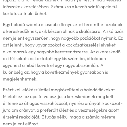
időszakok kezelésében. Számukra a kezdő szintű opció túl
korlátozottnak tűnhet.
Egy haladó számla erősebb környezetet teremthet azoknak
a kereskedőknek, akik készen állnak a skálázásra. A skálázás
nem jelent egyszerűen, hogy nagyobb pozíciókat nyitunk. Ez
azt jelenti, hogy ugyanazokat a kockázatkezelési elveket
alkalmazzuk egy nagyobb keretrendszerre. Az a kereskedő,
aki túl sokat kockáztatott egy kis számlán, általában
ugyanezt a hibát követi el egy nagyobb számlán. A
különbség az, hogy a következmények gyorsabban is
megjelenhetnek.
Ezért kell előkészülettel megközelíteni a haladó fiókokat.
Mielőtt ezt az opciót választja, a kereskedőnek meg kell
értenie az átlagos visszahúzását, nyerési arányát, kockázat-
jutalom arányát, a preferált ülést és a veszteségekre adott
érzelmi reakcióját. E tudás nélkül maga a számla mérete
nem jelent előnyt.