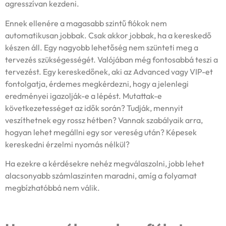
agresszívan kezdeni.
Ennek ellenére a magasabb szintű fiókok nem
automatikusan jobbak. Csak akkor jobbak, ha a kereskedő
készen áll. Egy nagyobb lehetőség nem szünteti meg a
tervezés szükségességét. Valójában még fontosabbá teszi a
tervezést. Egy kereskedőnek, aki az Advanced vagy VIP-et
fontolgatja, érdemes megkérdezni, hogy a jelenlegi
eredményei igazolják-e a lépést. Mutattak-e
következetességet az idők során? Tudják, mennyit
veszíthetnek egy rossz hétben? Vannak szabályaik arra,
hogyan lehet megállni egy sor vereség után? Képesek
kereskedni érzelmi nyomás nélkül?
Ha ezekre a kérdésekre nehéz megválaszolni, jobb lehet
alacsonyabb számlaszinten maradni, amíg a folyamat
megbízhatóbbá nem válik.