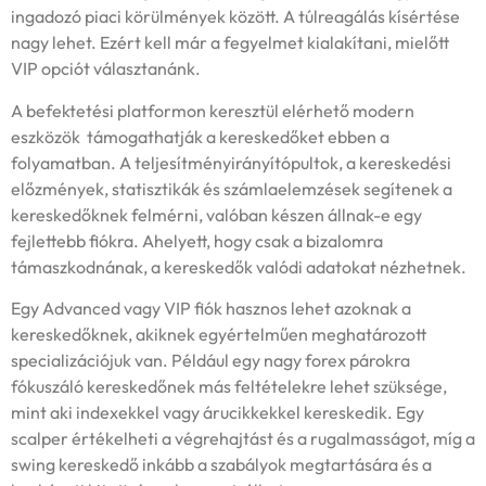
ingadozó piaci körülmények között. A túlreagálás kísértése
nagy lehet. Ezért kell már a fegyelmet kialakítani, mielőtt
VIP opciót választanánk.
A befektetési platformon keresztül elérhető modern
eszközök támogathatják a kereskedőket ebben a
folyamatban. A teljesítményirányítópultok, a kereskedési
előzmények, statisztikák és számlaelemzések segítenek a
kereskedőknek felmérni, valóban készen állnak-e egy
fejlettebb fiókra. Ahelyett, hogy csak a bizalomra
támaszkodnának, a kereskedők valódi adatokat nézhetnek.
Egy Advanced vagy VIP fiók hasznos lehet azoknak a
kereskedőknek, akiknek egyértelműen meghatározott
specializációjuk van. Például egy nagy forex párokra
fókuszáló kereskedőnek más feltételekre lehet szüksége,
mint aki indexekkel vagy árucikkekkel kereskedik. Egy
scalper értékelheti a végrehajtást és a rugalmasságot, míg a
swing kereskedő inkább a szabályok megtartására és a