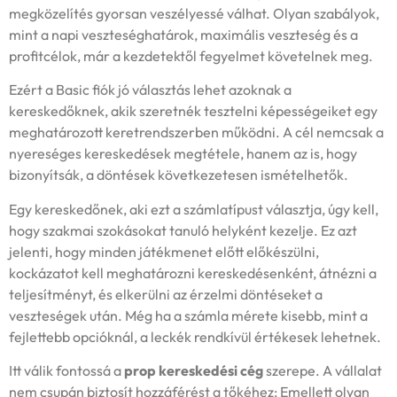
megközelítés gyorsan veszélyessé válhat. Olyan szabályok,
mint a napi veszteséghatárok, maximális veszteség és a
profitcélok, már a kezdetektől fegyelmet követelnek meg.
Ezért a Basic fiók jó választás lehet azoknak a
kereskedőknek, akik szeretnék tesztelni képességeiket egy
meghatározott keretrendszerben működni. A cél nemcsak a
nyereséges kereskedések megtétele, hanem az is, hogy
bizonyítsák, a döntések következetesen ismételhetők.
Egy kereskedőnek, aki ezt a számlatípust választja, úgy kell,
hogy szakmai szokásokat tanuló helyként kezelje. Ez azt
jelenti, hogy minden játékmenet előtt előkészülni,
kockázatot kell meghatározni kereskedésenként, átnézni a
teljesítményt, és elkerülni az érzelmi döntéseket a
veszteségek után. Még ha a számla mérete kisebb, mint a
fejlettebb opcióknál, a leckék rendkívül értékesek lehetnek.
Itt válik fontossá a
prop kereskedési cég
szerepe. A vállalat
nem csupán biztosít hozzáférést a tőkéhez; Emellett olyan