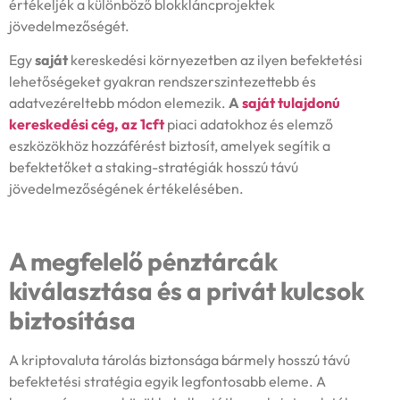
értékeljék a különböző blokkláncprojektek
jövedelmezőségét.
Egy
saját
kereskedési környezetben az ilyen befektetési
lehetőségeket gyakran rendszerszintezettebb és
adatvezéreltebb módon elemezik.
A
saját tulajdonú
kereskedési cég, az 1cft
piaci adatokhoz és elemző
eszközökhöz hozzáférést biztosít, amelyek segítik a
befektetőket a staking-stratégiák hosszú távú
jövedelmezőségének értékelésében.
A megfelelő pénztárcák
kiválasztása és a privát kulcsok
biztosítása
A kriptovaluta tárolás biztonsága bármely hosszú távú
befektetési stratégia egyik legfontosabb eleme. A