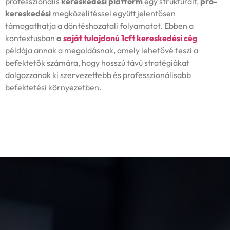
professzionális
kereskedési platform
egy strukturált,
pro-
kereskedési
megközelítéssel együtt jelentősen
támogathatja a döntéshozatali folyamatot. Ebben a
kontextusban
a
saját tulajdonú 1cft kereskedési cég
példája annak a megoldásnak, amely lehetővé teszi a
befektetők számára, hogy hosszú távú stratégiákat
dolgozzanak ki szervezettebb és professzionálisabb
befektetési környezetben.