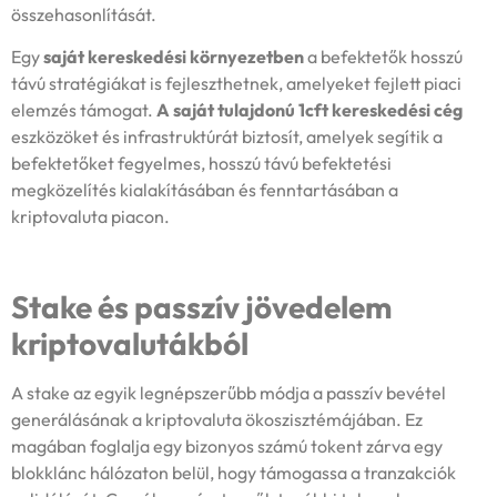
összehasonlítását.
Egy
saját
kereskedési környezetben
a befektetők hosszú
távú stratégiákat is fejleszthetnek, amelyeket fejlett piaci
elemzés támogat.
A saját tulajdonú 1cft kereskedési cég
eszközöket és infrastruktúrát biztosít, amelyek segítik a
befektetőket fegyelmes, hosszú távú befektetési
megközelítés kialakításában és fenntartásában a
kriptovaluta piacon.
Stake és passzív jövedelem
kriptovalutákból
A stake az egyik legnépszerűbb módja a passzív bevétel
generálásának a kriptovaluta ökoszisztémájában. Ez
magában foglalja egy bizonyos számú tokent zárva egy
blokklánc hálózaton belül, hogy támogassa a tranzakciók