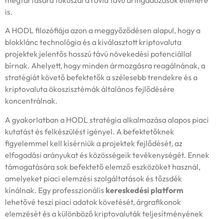
is.
A HODL filozófiája azon a meggyőződésen alapul, hogy a
blokklánc technológia és a kiválasztott kriptovaluta
projektek jelentős hosszú távú növekedési potenciállal
bírnak. Ahelyett, hogy minden ármozgásra reagálnának, a
stratégiát követő befektetők a szélesebb trendekre és a
kriptovaluta ökoszisztémák általános fejlődésére
koncentrálnak.
A gyakorlatban a HODL stratégia alkalmazása alapos piaci
kutatást és felkészülést igényel. A befektetőknek
figyelemmel kell kísérniük a projektek fejlődését, az
elfogadási arányukat és közösségeik tevékenységét. Ennek
támogatására sok befektető elemző eszközöket használ,
amelyeket piaci elemzési szolgáltatások és tőzsdék
kínálnak. Egy professzionális
kereskedési platform
lehetővé teszi piaci adatok követését, árgrafikonok
elemzését és a különböző kriptovaluták teljesítményének