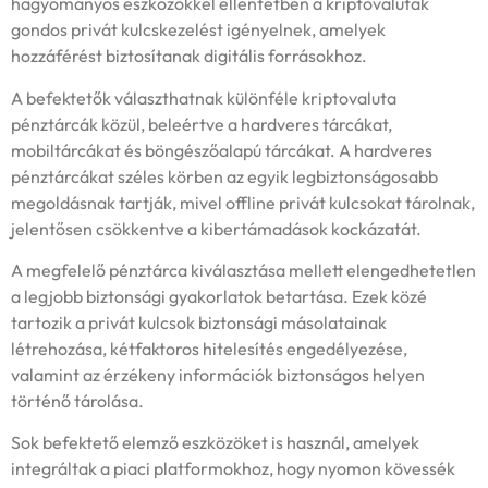
hagyományos eszközökkel ellentétben a kriptovaluták
gondos privát kulcskezelést igényelnek, amelyek
hozzáférést biztosítanak digitális forrásokhoz.
A befektetők választhatnak különféle kriptovaluta
pénztárcák közül, beleértve a hardveres tárcákat,
mobiltárcákat és böngészőalapú tárcákat. A hardveres
pénztárcákat széles körben az egyik legbiztonságosabb
megoldásnak tartják, mivel offline privát kulcsokat tárolnak,
jelentősen csökkentve a kibertámadások kockázatát.
A megfelelő pénztárca kiválasztása mellett elengedhetetlen
a legjobb biztonsági gyakorlatok betartása. Ezek közé
tartozik a privát kulcsok biztonsági másolatainak
létrehozása, kétfaktoros hitelesítés engedélyezése,
valamint az érzékeny információk biztonságos helyen
történő tárolása.
Sok befektető elemző eszközöket is használ, amelyek
integráltak a piaci platformokhoz, hogy nyomon kövessék