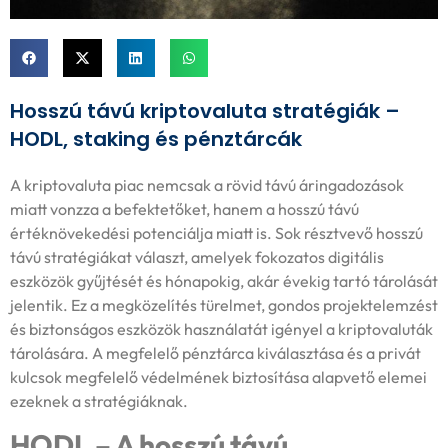
Hosszú távú kriptovaluta stratégiák –
HODL, staking és pénztárcák
A kriptovaluta piac nemcsak a rövid távú áringadozások
miatt vonzza a befektetőket, hanem a hosszú távú
értéknövekedési potenciálja miatt is. Sok résztvevő hosszú
távú stratégiákat választ, amelyek fokozatos digitális
eszközök gyűjtését és hónapokig, akár évekig tartó tárolását
jelentik. Ez a megközelítés türelmet, gondos projektelemzést
és biztonságos eszközök használatát igényel a kriptovaluták
tárolására. A megfelelő pénztárca kiválasztása és a privát
kulcsok megfelelő védelmének biztosítása alapvető elemei
ezeknek a stratégiáknak.
HODL – A hosszú távú