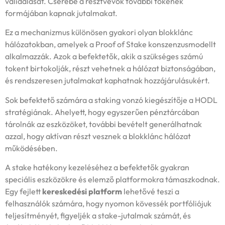
validálását. Cserébe a résztvevők további tokenek
formájában kapnak jutalmakat.
Ez a mechanizmus különösen gyakori olyan blokklánc
hálózatokban, amelyek a Proof of Stake konszenzusmodellt
alkalmazzák. Azok a befektetők, akik a szükséges számú
tokent birtokolják, részt vehetnek a hálózat biztonságában,
és rendszeresen jutalmakat kaphatnak hozzájárulásukért.
Sok befektető számára a staking vonzó kiegészítője a HODL
stratégiának. Ahelyett, hogy egyszerűen pénztárcában
tárolnák az eszközöket, további bevételt generálhatnak
azzal, hogy aktívan részt vesznek a blokklánc hálózat
működésében.
A stake hatékony kezeléséhez a befektetők gyakran
speciális eszközökre és elemző platformokra támaszkodnak.
Egy fejlett
kereskedési platform
lehetővé teszi a
felhasználók számára, hogy nyomon kövessék portfóliójuk
teljesítményét, figyeljék a stake-jutalmak számát, és