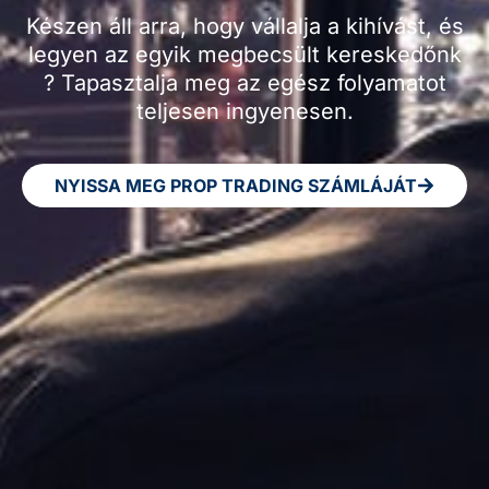
Készen áll arra, hogy vállalja a kihívást, és
legyen az egyik megbecsült kereskedőnk
? Tapasztalja meg az egész folyamatot
teljesen ingyenesen.
NYISSA MEG PROP TRADING SZÁMLÁJÁT