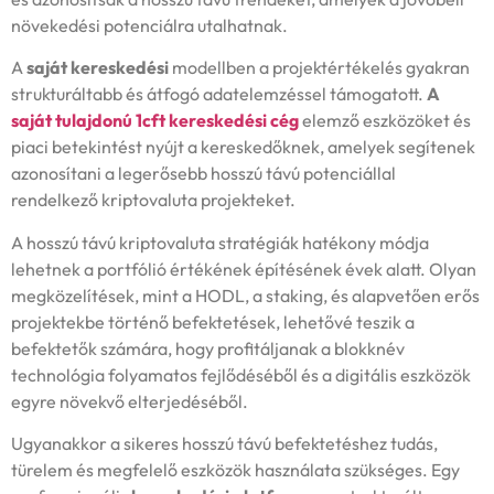
növekedési potenciálra utalhatnak.
A
saját
kereskedési
modellben a projektértékelés gyakran
strukturáltabb és átfogó adatelemzéssel támogatott.
A
saját tulajdonú 1cft kereskedési cég
elemző eszközöket és
piaci betekintést nyújt a kereskedőknek, amelyek segítenek
azonosítani a legerősebb hosszú távú potenciállal
rendelkező kriptovaluta projekteket.
A hosszú távú kriptovaluta stratégiák hatékony módja
lehetnek a portfólió értékének építésének évek alatt. Olyan
megközelítések, mint a HODL, a staking, és alapvetően erős
projektekbe történő befektetések, lehetővé teszik a
befektetők számára, hogy profitáljanak a blokknév
technológia folyamatos fejlődéséből és a digitális eszközök
egyre növekvő elterjedéséből.
Ugyanakkor a sikeres hosszú távú befektetéshez tudás,
türelem és megfelelő eszközök használata szükséges. Egy