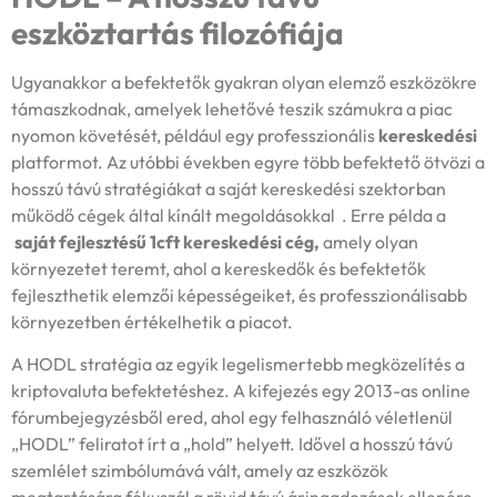
eszköztartás filozófiája
Ugyanakkor a befektetők gyakran olyan elemző eszközökre
támaszkodnak, amelyek lehetővé teszik számukra a piac
nyomon követését, például egy professzionális
kereskedési
platformot. Az utóbbi években egyre több befektető ötvözi a
hosszú távú stratégiákat a saját kereskedési szektorban
működő cégek által kínált megoldásokkal . Erre példa a
saját fejlesztésű 1cft kereskedési cég,
amely olyan
környezetet teremt, ahol a kereskedők és befektetők
fejleszthetik elemzői képességeiket, és professzionálisabb
környezetben értékelhetik a piacot.
A HODL stratégia az egyik legelismertebb megközelítés a
kriptovaluta befektetéshez. A kifejezés egy 2013-as online
fórumbejegyzésből ered, ahol egy felhasználó véletlenül
„HODL” feliratot írt a „hold” helyett. Idővel a hosszú távú
szemlélet szimbólumává vált, amely az eszközök
megtartására fókuszál a rövid távú áringadozások ellenére