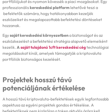
portfóliójukat és nyomon kövessék a piaci mozgásokat. Egy
professzionális
kereskedési platform
lehetővé teszi a
befektetők számára, hogy hatékonyabban kezeljék
eszközeiket és megalapozottabb befektetési döntéseket
hozzanak.
Egy
saját
kereskedési környezetben
a biztonságot és az
eszközkezelést a befektetési stratégia alapvető elemeiként
kezelik.
A
saját tulajdonú 1cft kereskedési cég
technológiai
megoldásokat kínál, amelyek támogatják a kriptovaluta
portfóliók biztonságos kezelését.
Projektek hosszú távú
potenciáljának értékelése
A hosszú távú kriptovaluta-befektetések egyik legfontosabb
aspektusa az egyéni projektek gondos értékelése. A
befektetőknek nem kizárólag a token aktuális árára kell