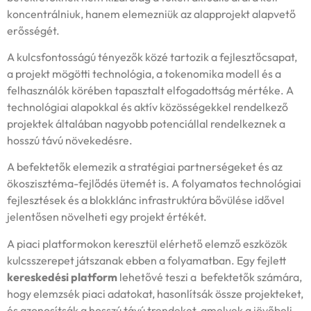
koncentrálniuk, hanem elemezniük az alapprojekt alapvető
erősségét.
A kulcsfontosságú tényezők közé tartozik a fejlesztőcsapat,
a projekt mögötti technológia, a tokenomika modell és a
felhasználók körében tapasztalt elfogadottság mértéke. A
technológiai alapokkal és aktív közösségekkel rendelkező
projektek általában nagyobb potenciállal rendelkeznek a
hosszú távú növekedésre.
A befektetők elemezik a stratégiai partnerségeket és az
ökoszisztéma-fejlődés ütemét is. A folyamatos technológiai
fejlesztések és a blokklánc infrastruktúra bővülése idővel
jelentősen növelheti egy projekt értékét.
A piaci platformokon keresztül elérhető elemző eszközök
kulcsszerepet játszanak ebben a folyamatban. Egy fejlett
kereskedési platform
lehetővé teszi a befektetők számára,
hogy elemzsék piaci adatokat, hasonlítsák össze projekteket,
és azonosítsák a hosszú távú trendeket, amelyek a jövőbeli