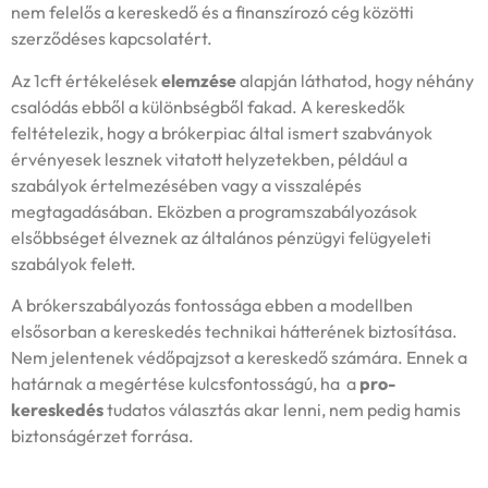
nem felelős a kereskedő és a finanszírozó cég közötti
szerződéses kapcsolatért.
Az 1cft értékelések
elemzése
alapján láthatod, hogy néhány
csalódás ebből a különbségből fakad. A kereskedők
feltételezik, hogy a brókerpiac által ismert szabványok
érvényesek lesznek vitatott helyzetekben, például a
szabályok értelmezésében vagy a visszalépés
megtagadásában. Eközben a programszabályozások
elsőbbséget élveznek az általános pénzügyi felügyeleti
szabályok felett.
A brókerszabályozás fontossága ebben a modellben
elsősorban a kereskedés technikai hátterének biztosítása.
Nem jelentenek védőpajzsot a kereskedő számára. Ennek a
határnak a megértése kulcsfontosságú, ha a
pro-
kereskedés
tudatos választás akar lenni, nem pedig hamis
biztonságérzet forrása.