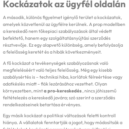
Kockázatok az ügyfél oldalán
A második, különös figyelmet igénylő terület a kockázatok,
amelyek közvetlenül az ügyfélre kerülnek. A prop modellben
a kereskedő nem tőkepiaci szabályozások által védett
befektető, hanem egy szolgáltatásnyújtási szerződés
résztvevője. Ez egy alapvető különbség, amely befolyásolja
a felelősség keretét és a hibák következményeit.
A fő kockázat a tevékenységek szabályozásnak való
megfeleléséért való teljes felelősség. Még egy kisebb
szabálysértés is – technikai hiba, korlátok félreértése vagy
adatkéslés miatt – fiók lezárásához vezethet. Olyan
környezetben, mint
a pro-kereskedés
, nincs jóhiszemű
feltételezés a kereskedő javára; szó szerint a szerződés
rendelkezéseinek betartása érvényes.
Egy másik kockázat a politikai változások feletti kontroll
hiánya. A vállalatok fenntartják a jogot, hogy módosítsák a