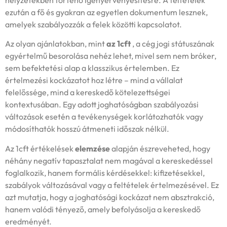
ezután a fő és gyakran az egyetlen dokumentum lesznek,
amelyek szabályozzák a felek közötti kapcsolatot.
Az olyan ajánlatokban, mint
az 1cft
, a cég jogi státuszának
egyértelmű besorolása nehéz lehet, mivel sem nem bróker,
sem befektetési alap a klasszikus értelemben. Ez
értelmezési kockázatot hoz létre – mind a vállalat
felelőssége, mind a kereskedő kötelezettségei
kontextusában. Egy adott joghatóságban szabályozási
változások esetén a tevékenységek korlátozhatók vagy
módosíthatók hosszú átmeneti időszak nélkül.
Az 1cft értékelések
elemzése
alapján észreveheted, hogy
néhány negatív tapasztalat nem magával a kereskedéssel
foglalkozik, hanem formális kérdésekkel: kifizetésekkel,
szabályok változásával vagy a feltételek értelmezésével. Ez
azt mutatja, hogy a joghatósági kockázat nem absztrakció,
hanem valódi tényező, amely befolyásolja a kereskedő
eredményét.