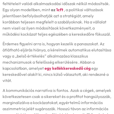
feltételeit valódi alkalmazkodási időszak nélkül módosítsák.
Egy olyan modellben, mint
az
1cft
, a politikai változások
jelentősen befolyásolhatják azt a stratégiát, amely
korábban teljesen megfelelt a szabályoknak. Ha a vállalat
nem viseli az ilyen módosítások következményeit, a
működési kockázat teljes egészében a kereskedőre fókuszál.
Érdemes figyelni arra is, hogyan kezelik a panaszokat. Az
átlátható eljárás hiánya, a kérelmek automatikus elutasítása
vagy a „belső értékelés” alkalmazása klasszikus
mechanizmusok a felelősség elkerülésére. Abban a
kapcsolatban, amelyet
egy kellékkereskedő cég
egy
kereskedővel alakít ki, nincs külső választott, aki rendezné a
vitát.
A kommunikációs narratíva is fontos. Azok a cégek, amelyek
következetesen csak a sikereket és a profitot hangsúlyozzák,
marginalizálva a kockázatokat, egyértelmű információs
aszimmetria jelét sugározzák. Hosszú távon az információs