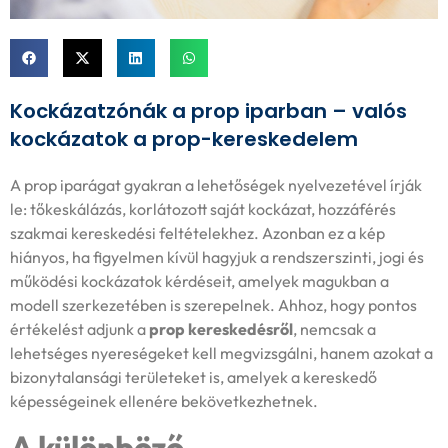
Kockázatzónák a prop iparban – valós
kockázatok a prop-kereskedelem
A prop iparágat gyakran a lehetőségek nyelvezetével írják
le: tőkeskálázás, korlátozott saját kockázat, hozzáférés
szakmai kereskedési feltételekhez. Azonban ez a kép
hiányos, ha figyelmen kívül hagyjuk a rendszerszinti, jogi és
működési kockázatok kérdéseit, amelyek magukban a
modell szerkezetében is szerepelnek. Ahhoz, hogy pontos
értékelést adjunk a
prop kereskedésről
, nemcsak a
lehetséges nyereségeket kell megvizsgálni, hanem azokat a
bizonytalansági területeket is, amelyek a kereskedő
képességeinek ellenére bekövetkezhetnek.
A különböző