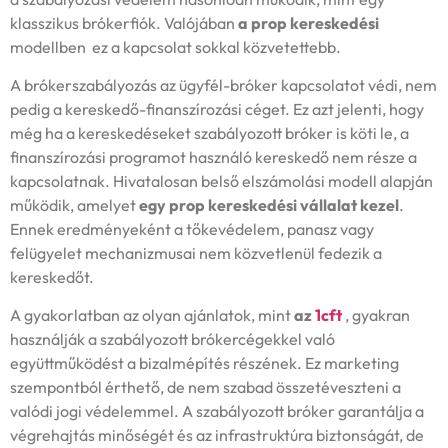
klasszikus brókerfiók. Valójában
a prop kereskedési
modellben ez a kapcsolat sokkal közvetettebb.
A brókerszabályozás az ügyfél-bróker kapcsolatot védi, nem
pedig a kereskedő-finanszírozási céget. Ez azt jelenti, hogy
még ha a kereskedéseket szabályozott bróker is köti le, a
finanszírozási programot használó kereskedő nem része a
kapcsolatnak. Hivatalosan belső elszámolási modell alapján
működik, amelyet
egy prop kereskedési vállalat kezel
.
Ennek eredményeként a tőkevédelem, panasz vagy
felügyelet mechanizmusai nem közvetlenül fedezik a
kereskedőt.
A gyakorlatban az olyan ajánlatok, mint
az
1cft
, gyakran
használják a szabályozott brókercégekkel való
együttműködést a bizalmépítés részének. Ez marketing
szempontból érthető, de nem szabad összetéveszteni a
valódi jogi védelemmel. A szabályozott bróker garantálja a
végrehajtás minőségét és az infrastruktúra biztonságát, de