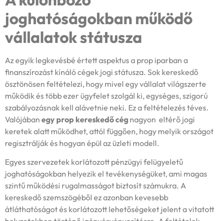
joghatóságokban működő
vállalatok státusza
Az egyik legkevésbé értett aspektus a prop iparban a
finanszírozást kínáló cégek jogi státusza. Sok kereskedő
ösztönösen feltételezi, hogy mivel egy vállalat világszerte
működik és több ezer ügyfelet szolgál ki, egységes, szigorú
szabályozásnak kell alávetnie neki. Ez a feltételezés téves.
Valójában
egy prop kereskedő cég
nagyon eltérő jogi
keretek alatt működhet, attól függően, hogy melyik országot
regisztrálják és hogyan épül az üzleti modell.
Egyes szervezetek korlátozott pénzügyi felügyeletű
joghatóságokban helyezik el tevékenységüket, ami magas
szintű működési rugalmasságot biztosít számukra. A
kereskedő szemszögéből ez azonban kevesebb
átláthatóságot és korlátozott lehetőségeket jelent a vitatott
helyzetekben történő igényérvényesítésre. A feltételek