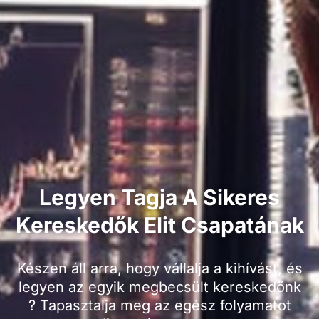
Legyen Tagja A Sikeres
Kereskedők Elit Csapatának
Készen áll arra, hogy vállalja a kihívást, és
legyen az egyik megbecsült kereskedőnk
? Tapasztalja meg az egész folyamatot