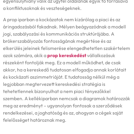
egyensúlyhiány válik az ügyfél oldalának egyik fő forrásává
a konfliktusoknak és veszteségeknek.
A prop iparban a kockázatok nem kizárólag a piaci és az
áringadozásból fakadnak. Mélyen beágyazódnak a modell
jogi, szabályozási és kommunikációs struktúrájába. A
brókerszabályozás fontosságának megértése és az
elkerülés jeleinek felismerése elengedhetetlen szakértelem
azok számára, akik a
prop kereskedést
vállalkozásuk
részeként fontolják meg. Ez a modell működhet, de csak
akkor, ha a kereskedő tudatosan elfogadja annak korlátait
és kockázati aszimmetriáját. E tudatosság nélkül még a
legjobban megtervezett kereskedési stratégia is
tehetetlennek bizonyulhat a nem piaci tényezőkkel
szemben. A kellékiparban nemcsak a diagramok határozzák
meg az eredményt – ugyanolyan fontosak a szerződések
rendelkezései, a joghatóság és az, ahogyan a cégek saját
felelősséget határoznak meg.