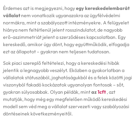
Érdemes azt is megjegyezni, hogy
egy kereskedelembarát
vállalat
nem vonatkozik ugyanazokra az ügyfélvédelmi
normákra, mint a szabályozott intézményekre. A felügyelet
hiánya nem feltétlenül jelent rosszindulatot, de nagyobb
erő-aszimmetriát jelent a szerződéses kapcsolatban. Egy
kereskedő, amikor úgy dönt, hogy együttműködik, elfogadja
ezt az állapotot – gyakran nem teljesen tudatosan.
Sok piaci szereplő feltételezi, hogy a kereskedési hibák
jelentik a legnagyobb veszélyt. Eközben a gyakorlatban a
vállalatok státuszából, joghatóságukból és a felek közötti jogi
viszonyból fakadó kockázatok ugyanolyan fontosak – sőt,
gyakran súlyosabbak. Olyan példák, mint
az
1cft
, azt
mutatják, hogy még egy megfelelően működő kereskedési
modell sem véd meg a vállalat szervezeti vagy szabályozási
döntéseinek következményeitől.