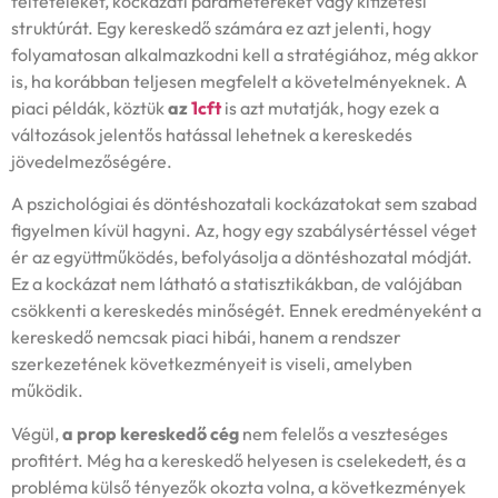
feltételeket, kockázati paramétereket vagy kifizetési
struktúrát. Egy kereskedő számára ez azt jelenti, hogy
folyamatosan alkalmazkodni kell a stratégiához, még akkor
is, ha korábban teljesen megfelelt a követelményeknek. A
piaci példák, köztük
az
1cft
is azt mutatják, hogy ezek a
változások jelentős hatással lehetnek a kereskedés
jövedelmezőségére.
A pszichológiai és döntéshozatali kockázatokat sem szabad
figyelmen kívül hagyni. Az, hogy egy szabálysértéssel véget
ér az együttműködés, befolyásolja a döntéshozatal módját.
Ez a kockázat nem látható a statisztikákban, de valójában
csökkenti a kereskedés minőségét. Ennek eredményeként a
kereskedő nemcsak piaci hibái, hanem a rendszer
szerkezetének következményeit is viseli, amelyben
működik.
Végül,
a prop kereskedő cég
nem felelős a veszteséges
profitért. Még ha a kereskedő helyesen is cselekedett, és a
probléma külső tényezők okozta volna, a következmények