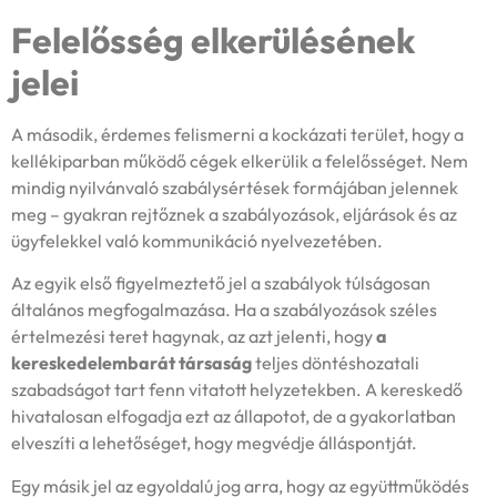
Felelősség elkerülésének
jelei
A második, érdemes felismerni a kockázati terület, hogy a
kellékiparban működő cégek elkerülik a felelősséget. Nem
mindig nyilvánvaló szabálysértések formájában jelennek
meg – gyakran rejtőznek a szabályozások, eljárások és az
ügyfelekkel való kommunikáció nyelvezetében.
Az egyik első figyelmeztető jel a szabályok túlságosan
általános megfogalmazása. Ha a szabályozások széles
értelmezési teret hagynak, az azt jelenti, hogy
a
kereskedelembarát társaság
teljes döntéshozatali
szabadságot tart fenn vitatott helyzetekben. A kereskedő
hivatalosan elfogadja ezt az állapotot, de a gyakorlatban
elveszíti a lehetőséget, hogy megvédje álláspontját.
Egy másik jel az egyoldalú jog arra, hogy az együttműködés