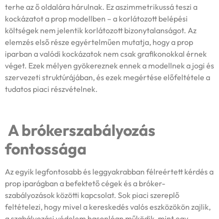
terhe az ő oldalára hárulnak. Ez aszimmetrikussá teszi a
kockázatot a prop modellben – a korlátozott belépési
költségek nem jelentik korlátozott bizonytalanságot. Az
elemzés első része egyértelműen mutatja, hogy a prop
iparban a valódi kockázatok nem csak grafikonokkal érnek
véget. Ezek mélyen gyökereznek ennek a modellnek a jogi és
szervezeti struktúrájában, és ezek megértése előfeltétele a
tudatos piaci részvételnek.
A brókerszabályozás
fontossága
Az egyik legfontosabb és leggyakrabban félreértett kérdés a
prop iparágban a befektető cégek és a bróker-
szabályozások közötti kapcsolat. Sok piaci szereplő
feltételezi, hogy mivel a kereskedés valós eszközökön zajlik,
a szabályozási védelem hasonlóan működik, mint egy