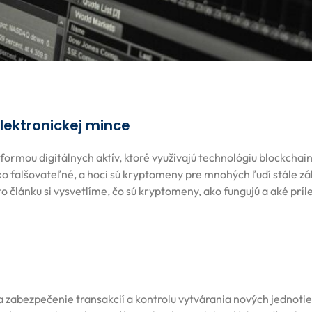
lektronickej mince
ormou digitálnych aktív, ktoré využívajú technológiu blockchai
ko falšovateľné, a hoci sú kryptomeny pre mnohých ľudí stále z
 článku si vysvetlíme, čo sú kryptomeny, ako fungujú a aké príle
a zabezpečenie transakcií a kontrolu vytvárania nových jednotie