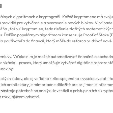
a
uálnych algoritmoch a kryptografii. Každá kryptomena má svoju
sú pravidlá pre vytváranie a overovanie nových blokov. V prípade
hŕňa „ťažbu“ kryptomien, teda riešenie zložitých matematickýc
nu. Ďalším populárnym algoritmom konsenzu je Proof of Stake (P
používateľa do financií, ktorý môže do reťazca pridávať nové 
é zmluvy. Vďaka nim je možné automatizovať finančné a obchod
tokenizácia – proces, ktorý umožňuje vytvárať digitálne reprezentá
uroviny.
kých ziskov, ale aj veľkého rizika spojeného s vysokou volatilito
ich architektúry je mimoriadne dôležité pre prijímanie inform
 n
ástroje potrebné na analýzu investícií a prístup na trh s kryp
a rozvíjajúcom odvetví.