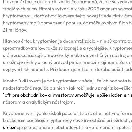
hlavnou črtou je decentralizácia, čo znamená, že nie sú vydáv
tradičných mien. Bitcoin vytvorila v roku 2009 anonymná os
kryptomenou, ktorá otvorila dvere tejto novej triede aktív, čí
kryptomeny majú obmedzenú ponuku, čo môže ovplyvniť ich hod
21 miliónov.
Hlavnou črtou kryptomien je decentralizácia – nie sú kontrolo
sprostredkovateľov, takže sú lacnejšie a rýchlejšie. Kryptome
stále zaobchádzajú predovšetkým ako s investičným nástrojom
umožňuje rýchly a lacný prevod peňazí medzi krajinami. Za z
ovplyvniť ich hodnotu. Príkladom je Bitcoin, ktorého počet jed
Mnoho ľudí investuje do kryptomien v nádeji, že ich hodnota b
nedostatočná regulácia z nich však robí jednu z najrizikovejší
1cft pre obchodníkov a investorov
umožňuje lepšie riadenie riz
názorom a analytickým nástrojom.
Kryptomeny si rýchlo získali popularitu ako alternatívna forma
blockchain ponúkajú kryptomeny nové investičné príležitosti, al
umožň
uje profesionálom obchodovať s kryptomenami spolu s t