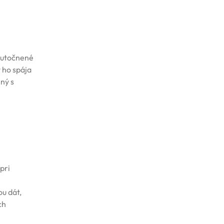
kutočnené
ý ho spája
ný s
pri
ou dát,
ch