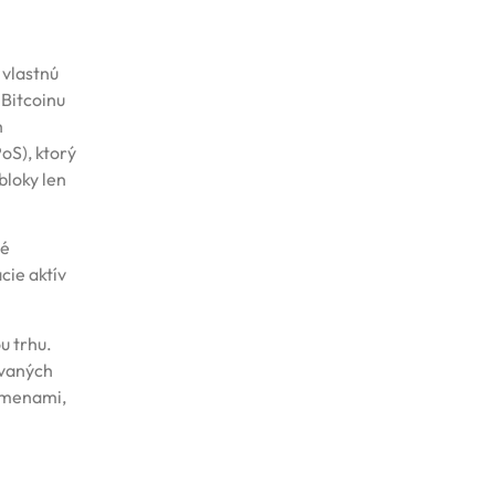
 vlastnú
 Bitcoinu
h
oS), ktorý
bloky len
né
cie aktív
u trhu.
ovaných
tomenami,