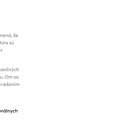
amená, že
túre sú
er
inančných
u, čím sa
 riešením
onálnych