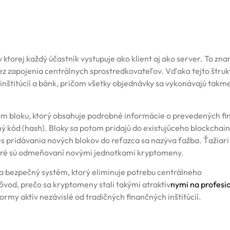
ktorej každý účastník vystupuje ako klient aj ako server. To zn
z zapojenia centrálnych sprostredkovateľov. Vďaka tejto štruk
nštitúcií a bánk, pričom všetky objednávky sa vykonávajú takm
m bloku, ktorý obsahuje podrobné informácie o prevedených f
ý kód (hash). Bloky sa potom pridajú do existujúceho blockchain
es pridávania nových blokov do reťazca sa nazýva ťažba. Ťažiari
toré sú odmeňovaní novými jednotkami kryptomeny.
a bezpečný systém, ktorý eliminuje potrebu centrálneho
ôvod, prečo sa kryptomeny stali takými atraktív
nymi na
profesi
ormy aktív nezávislé od tradičných finančných inštitúcií.