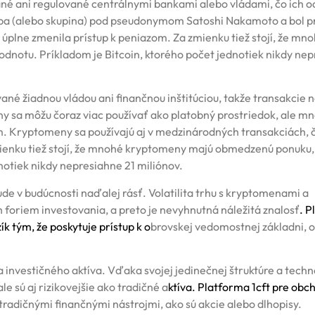
ané ani regulované centrálnymi bankami alebo vládami, čo ich od
oba (alebo skupina) pod pseudonymom Satoshi Nakamoto a bol p
m úplne zmenila prístup k peniazom. Za zmienku tiež stojí, že mn
notu. Príkladom je Bitcoin, ktorého počet jednotiek nikdy ne
vané žiadnou vládou ani finančnou inštitúciou, takže transakcie 
ny sa môžu čoraz viac používať ako platobný prostriedok, ale mn
. Kryptomeny sa používajú aj v medzinárodných transakciách, 
mienku tiež stojí, že mnohé kryptomeny majú obmedzenú ponuku
notiek nikdy nepresiahne 21 miliónov.
ude v budúcnosti naďalej rásť. Volatilita trhu s kryptomenami a
ch foriem investovania, a preto je nevyhnutná náležitá znalosť
. 
ík tým, že poskytuje prístup k o
brovskej vedomostnej základni,
 investičného aktíva. Vďaka svojej jedinečnej štruktúre a techn
e sú aj rizikovejšie ako tradičné a
ktíva.
Platforma 1cft pre obc
radičnými finančnými nástrojmi, ako sú akcie alebo dlhopisy.