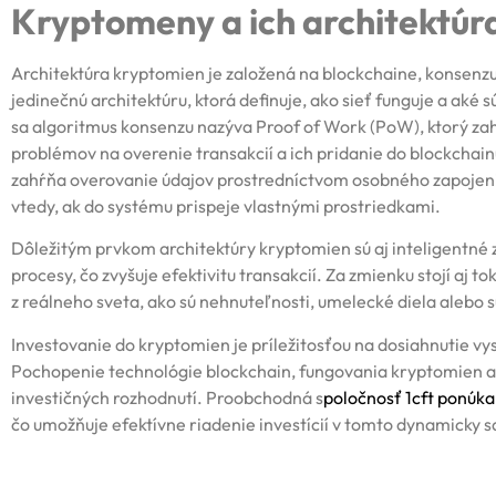
Kryptomeny a ich architektúr
Architektúra kryptomien je založená na blockchaine, konsenz
jedinečnú architektúru, ktorá definuje, ako sieť funguje a aké 
sa algoritmus konsenzu nazýva Proof of Work (PoW), ktorý za
problémov na overenie transakcií a ich pridanie do blockchai
zahŕňa overovanie údajov prostredníctvom osobného zapojenia 
vtedy, ak do systému prispeje vlastnými prostriedkami.
Dôležitým prvkom architektúry kryptomien sú aj inteligentn
procesy, čo zvyšuje efektivitu transakcií. Za zmienku stojí aj 
z reálneho sveta, ako sú nehnuteľnosti, umelecké diela alebo s
Investovanie do kryptomien je príležitosťou na dosiahnutie vyso
Pochopenie technológie blockchain, fungovania kryptomien a 
investičných rozhodnutí. Proobchodná s
poločnosť
1cft
ponúka
čo umožňuje efektívne riadenie investícií v tomto dynamicky s