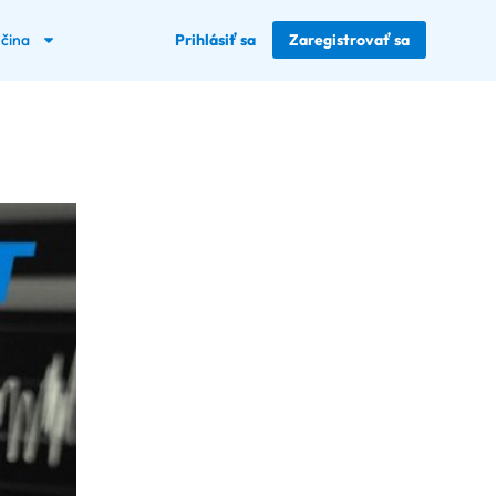
nčina
Prihlásiť sa
Zaregistrovať sa