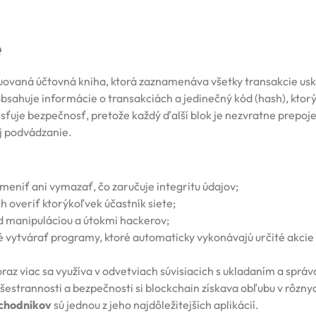
e
buovaná účtovná kniha, ktorá zaznamenáva všetky transakcie us
 obsahuje informácie o transakciách a jedinečný kód (hash), ktor
sťuje bezpečnosť, pretože každý ďalší blok je nezvratne prepoje
j podvádzanie.
meniť ani vymazať, čo zaručuje integritu údajov;
h overiť ktorýkoľvek účastník siete;
ed manipuláciou a útokmi hackerov;
vytvárať programy, ktoré automaticky vykonávajú určité akcie 
az viac sa využíva v odvetviach súvisiacich s ukladaním a správ
estrannosti a bezpečnosti si blockchain získava obľubu v rôzny
chodníkov
sú jednou z jeho najdôležitejších aplikácií.