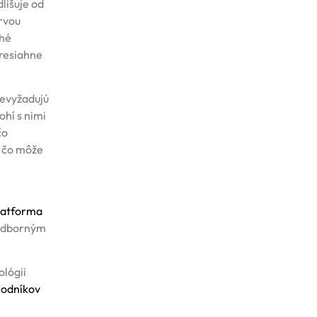
lišuje od
rvou
ohé
presiahne
nevyžadujú
ohí s nimi
čo
, čo môže
Platforma
 odborným
ológii
hodníkov