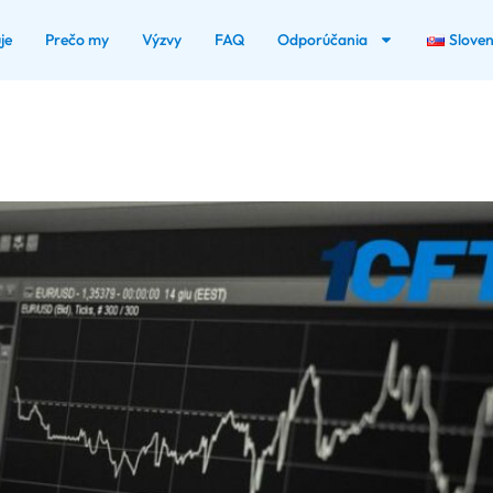
je
Prečo my
Výzvy
FAQ
Odporúčania
Slove