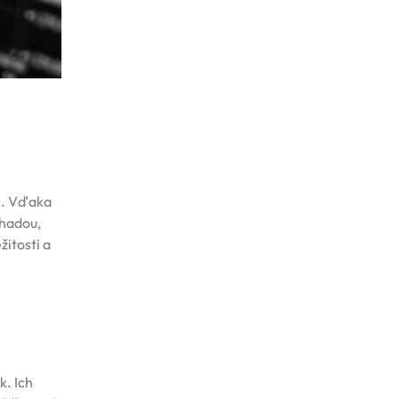
n. Vďaka
áhadou,
žitosti a
k. Ich