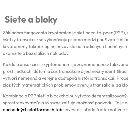
Siete a bloky
Základom fungovania kryptomien je sieť peer-to-peer (P2P), v 
všetky transakcie sa vykonávajú priamo medzi používateľmi be
kryptomeny takmer úplne nezávislé od tradičných finančných i
okamžite a bez ďalších nákladov.
Každá transakcia s kryptomenami je zaznamenaná v takzvano
prostriedkoch, dátum a čas transakcie a jedinečný identifikačn
vytvorí nemenná a verejne dostupná história transakcií. Proc
zložitých matematických problémov overujú transakcie, za k
Kombinácia P2P sietí a blockchainu vytvára decentralizovaný 
sprostredkovateľa a výrazne znižuje možnosť podvodu. To je d
obchodných platformách
, kd
e investori hľadajú alternatívne f