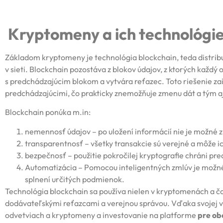
Kryptomeny a ich technológi
Základom kryptomeny je technológia blockchain, teda distri
v sieti. Blockchain pozostáva z blokov údajov, z ktorých každý
s predchádzajúcim blokom a vytvára reťazec. Toto riešenie zai
predchádzajúcimi, čo prakticky znemožňuje zmenu dát a tým a
Blockchain ponúka m.in:
nemennosť údajov – po uložení informácií nie je možné z
transparentnosť – všetky transakcie sú verejné a môže ic
bezpečnosť – použitie pokročilej kryptografie chráni pr
Automatizácia – Pomocou inteligentných zmlúv je možné 
splnení určitých podmienok.
Technológia blockchain sa používa nielen v kryptomenách a čor
dodávateľskými reťazcami a verejnou správou. Vďaka svojej vš
odvetviach a kryptomeny a investovanie na platforme
pre ob