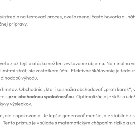
a sústredia na testovací proces, oveľa menej často hovoria o „ná
čnej prípravy.
veľa zložitejšia otázka než len zvyšovanie objemu. Nominálna v
limitmi strát, nie zostatkom účtu. Efektívne škálovanie je teda 
l dlhodobú výhodu.
limitov. Obchodníci, ktorí sa snažia obchodovať „proti korek“, 
áce s
pro-obchodnou spoločnosťou
. Optimalizácia je skôr o udr
kyvy výsledkov.
e, ale z opakovania. Je lepšie generovať menšie, ale stabilné zi
. Tento prístup je v súlade s matematickým chápaním rizika a u