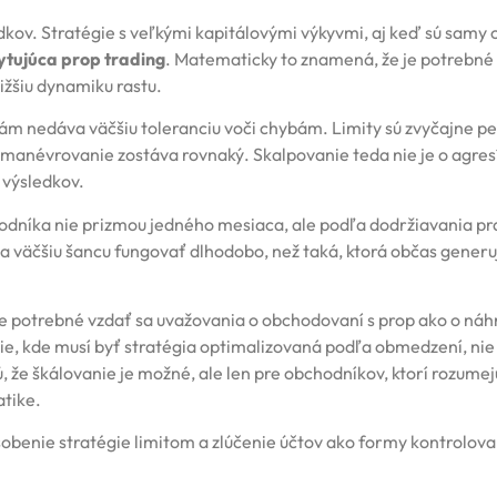
dkov. Stratégie s veľkými kapitálovými výkyvmi, aj keď sú samy 
ytujúca prop trading
. Matematicky to znamená, že je potrebné 
nižšiu dynamiku rastu.
 vám nedáva väčšiu toleranciu voči chybám. Limity sú zvyčajne p
 manévrovanie zostáva rovnaký. Skalpovanie teda nie je o agres
 výsledkov.
dníka nie prizmou jedného mesiaca, ale podľa dodržiavania pra
ľa väčšiu šancu fungovať dlhodobo, než taká, ktorá občas gener
 je potrebné vzdať sa uvažovania o obchodovaní s prop ako o ná
die, kde musí byť stratégia optimalizovaná podľa obmedzení, nie
, že škálovanie je možné, ale len pre obchodníkov, ktorí rozumej
tike.
ôsobenie stratégie limitom a zlúčenie účtov ako formy kontrolov