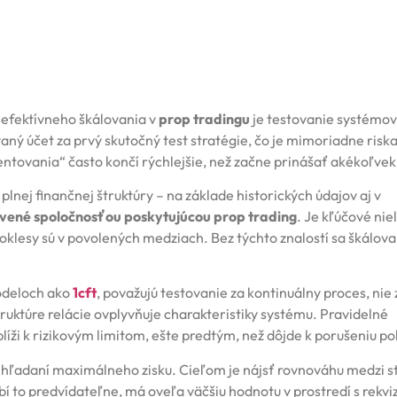
efektívneho škálovania v
prop tradingu
je testovanie systémov
ný účet za prvý skutočný test stratégie, čo je mimoriadne risk
entovania“ často končí rýchlejšie, než začne prinášať akékoľvek
nej finančnej štruktúry – na základe historických údajov aj v
vené spoločnosťou poskytujúcou prop trading
. Je kľúčové nie
 poklesy sú v povolených medziach. Bez týchto znalostí sa škálov
modeloch ako
1cft
, považujú testovanie za kontinuálny proces, nie 
ruktúre relácie ovplyvňuje charakteristiky systému. Pravidelné
ži k rizikovým limitom, ešte predtým, než dôjde k porušeniu poli
o hľadaní maximálneho zisku. Cieľom je nájsť rovnováhu medzi st
í to predvídateľne, má oveľa väčšiu hodnotu v prostredí s rekvi