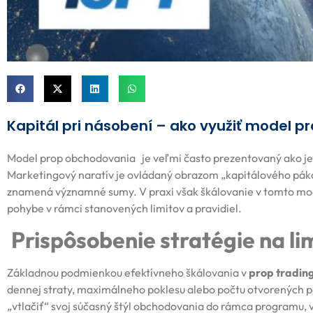
Kapitál pri násobení – ako využiť model p
Model prop obchodovania
je veľmi často prezentovaný ako je
Marketingový naratív je ovládaný obrazom „kapitálového pák
znamená významné sumy. V praxi však škálovanie v tomto mode
pohybe v rámci stanovených limitov a pravidiel.
Prispôsobenie stratégie na li
Základnou podmienkou efektívneho škálovania v
prop tradin
dennej straty, maximálneho poklesu alebo počtu otvorených pozí
„vtlačiť“ svoj súčasný štýl obchodovania do rámca programu, v