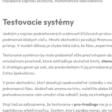
násobenie kapitálu skutočné, matematické odôvodnenie.
Testovacie systémy
Jedným z najviac podceňovaných a zároveň kľúčových prvkov 
podmienok blízkych cieľu. Mnohí obchodníci považujú financova
prístup. V modeli dôkazu je chyba taká úzka, že fáza „experim
Testovanie systémov by malo prebiehať ešte pred vstupom do pl
simulačnom prostredí, ktoré zohľadňuje skutočné limity
stano
či stratégia generuje zisk, ale predovšetkým či jej prirodzené
čistou špekuláciou.
V praxi obchodníci, ktorí dosahujú opakovateľné výsledky v 
jednorazovú fázu. Akákoľvek zmena na trhu, volatilite alebo št
prehodnocovanie vám umožní včas odhaliť, kedy sa stratégia blí
Stojí tiež za zdôraznenie, že testovanie v
pro-tradingu
nie je 
kapitálovou efektívnosťou. Systém, ktorý zarába menej, ale rob