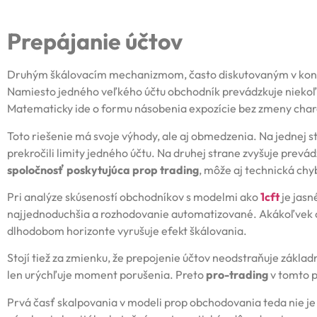
Prepájanie účtov
Druhým škálovacím mechanizmom, často diskutovaným v ko
Namiesto jedného veľkého účtu obchodník prevádzkuje niekoľk
Matematicky ide o formu násobenia expozície bez zmeny chara
Toto riešenie má svoje výhody, ale aj obmedzenia. Na jednej s
prekročili limity jedného účtu. Na druhej strane zvyšuje prevád
spoločnosť poskytujúca prop trading
, môže aj technická chy
Pri analýze skúseností obchodníkov s modelmi ako
1cft
je jasn
najjednoduchšia a rozhodovanie automatizované. Akákoľvek od
dlhodobom horizonte vyrušuje efekt škálovania.
Stojí tiež za zmienku, že prepojenie účtov neodstraňuje základ
len urýchľuje moment porušenia. Preto
pro-trading
v tomto p
Prvá časť skalpovania v modeli prop obchodovania teda nie je