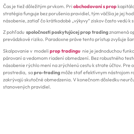
Čas je tiež dôležitým prvkom. Pri
obchodovaní s prop
kapitálo
stratégia funguje bez porušenia pravidiel, tým väčšia je jej h
násobenie, zatiaľ čo krátkodobé „výkyvy“ ziskov často vedú k s
Z pohľadu
spoločnosti poskytujúcej prop trading
znamená opt
prevádzkové riziko. Paradoxne práve tento prístup zvyšuje šan
Skalpovanie v modeli
prop tradingu
nie je jednoduchou funkci
párovaní a vedomom riadení obmedzení. Bez robustného testova
násobenie rýchlo mení na zrýchlenú cestu k strate účtov. Pre 
prostredia, sa
pro-trading
môže stať efektívnym nástrojom rozv
zakrývajú skutočné obmedzenia. V konečnom dôsledku neurčuje
stanovených pravidiel.