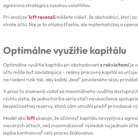
agresívna stratégia s vysokou volatilitou.
Pri analýze
1cft recenzií
môžete vidieť, že obchodníci, ktorí s
strate účtu. Nie je to otázka šťastia, ale matematickej a opera
Optimálne využitie kapitálu
Optimálne využitie kapitálu pri obchodovaní
s rekvizitami
je o
účtu môže byť zavádzajúca – reálny pracovný kapitál sa určuje 
na riadení rizík tak, aby každý „bod“ povoleného sklzu prináša
V praxi to znamená vzdať sa maximálneho využitia dostupných 
rýchlo zistia, že jedna horšia séria stačí na ukončenie spolupr
bezpečnostnej rezervy, ktorá vám umožní prežiť prirodzené vý
Model ako
1cft
ukazuje, že účinnosť kapitálu nevyplýva z agresi
viacerých účtoch, než maximalizovať výsledok na jednom účte
lepšie kontrolovať celý proces škálovania.