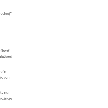
hodnej“
eľkosť
založené
veľmi
žiavaní
sky na
možňuje