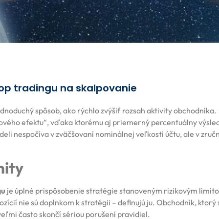
rop tradingu na skalpovanie
dnoduchý spôsob, ako rýchlo zvýšiť rozsah aktivity obchodníka.
ového efektu“, vďaka ktorému aj priemerný percentuálny výsle
li nespočíva v zväčšovaní nominálnej veľkosti účtu, ale v zru
mity
gu
je úplné prispôsobenie stratégie stanoveným rizikovým limit
cií nie sú doplnkom k stratégii – definujú ju. Obchodník, ktorý 
eľmi často skončí sériou porušení pravidiel.