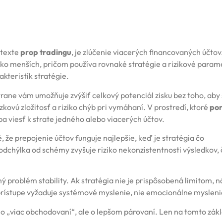
ntexte
prop tradingu
, je zlúčenie viacerých financovaných účtov
o menších, pričom používa rovnaké stratégie a rizikové param
kteristík stratégie.
trane vám umožňuje zvýšiť celkový potenciál zisku bez toho, aby 
zkovú zložitosť a riziko chýb pri vymáhaní. V prostredí, ktoré
po
ba viesť k strate jedného alebo viacerých účtov.
é, že prepojenie účtov funguje najlepšie, keď je stratégia čo
chýlka od schémy zvyšuje riziko nekonzistentnosti výsledkov, 
ný problém stability. Ak stratégia nie je prispôsobená limitom, 
rístupe vyžaduje systémové myslenie, nie emocionálne mysleni
 o „viac obchodovaní“, ale o lepšom párovaní. Len na tomto zá