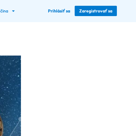
nčina
Prihlásiť sa
Zaregistrovať sa