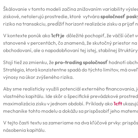
Škálovanie v tomto modeli začína znižovaním variability výsle
ziskové, netolerujú prostredie, ktoré vytvára
spoločnosť posk
riziko na transakciu, predĺžiť horizont realizácie zisku a prijať 
V kontexte ponúk ako
1cft je
dôležité pochopiť, že väčší účet
stanovené v percentách, čo znamená, že skutočný priestor na
obchodovaní, ale o napodobňovaní tej istej, stabilnej štruktúry
Stojí tiež za zmienku, že
pro-trading spoločnosť
hodnotí obcho
Stratégia, ktorá konzistentne spadá do týchto limitov, má ove
výnosy na úkor zvýšeného rizika.
Aby sme realisticky využili potenciál externého financovania,
vlastného kapitálu. Ide skôr o špecifické prevádzkové prostre
maximalizácia zisku v jednom období. Príklady ako
1cft
ukazujú
mechanike tohto modelu a dokážu sa prispôsobiť jeho matema
V tejto časti textu sa zameriame na dva kľúčové prvky: prisp
násobenia kapitálu.