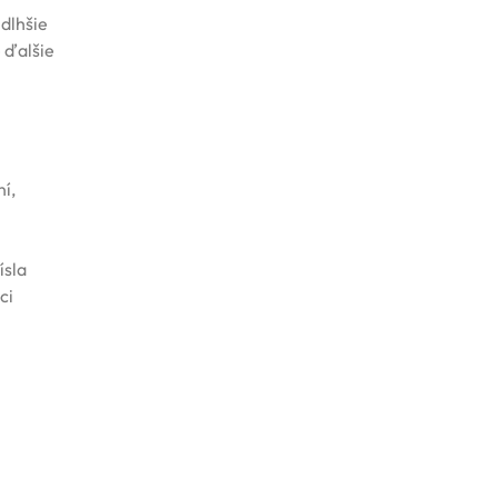
 dlhšie
e ďalšie
í,
ísla
ci