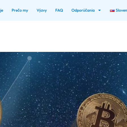
je
Prečo my
Výzvy
FAQ
Odporúčania
Slove