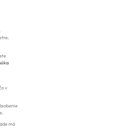
.
etre.
ste
núka
čo v
násobenie
e.
klade má