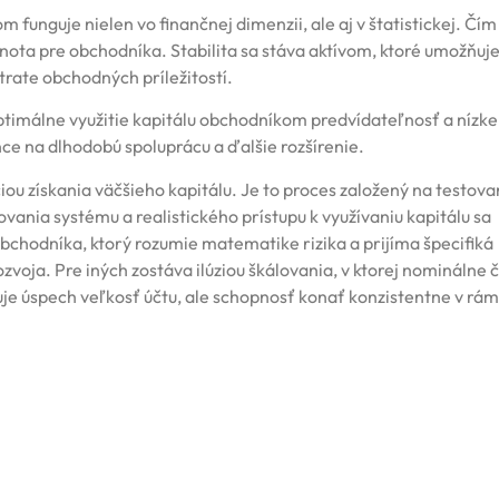
m funguje nielen vo finančnej dimenzii, ale aj v štatistickej. Čím
odnota pre obchodníka. Stabilita sa stáva aktívom, ktoré umožňuj
trate obchodných príležitostí.
imálne využitie kapitálu obchodníkom predvídateľnosť a nízke
ce na dlhodobú spoluprácu a ďalšie rozšírenie.
ou získania väčšieho kapitálu. Je to proces založený na testovan
nia systému a realistického prístupu k využívaniu kapitálu sa
obchodníka, ktorý rozumie matematike rizika a prijíma špecifiká
oja. Pre iných zostáva ilúziou škálovania, v ktorej nominálne č
 úspech veľkosť účtu, ale schopnosť konať konzistentne v rám