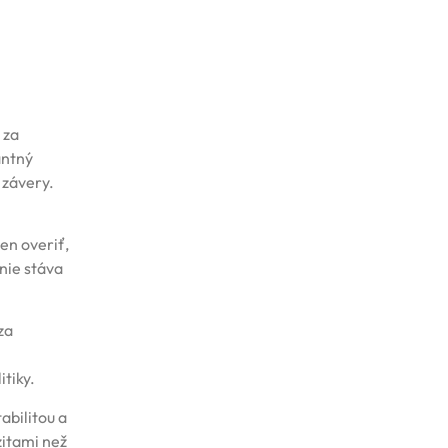
 za
antný
 závery.
len overiť,
anie stáva
za
tiky.
abilitou a
zitami než