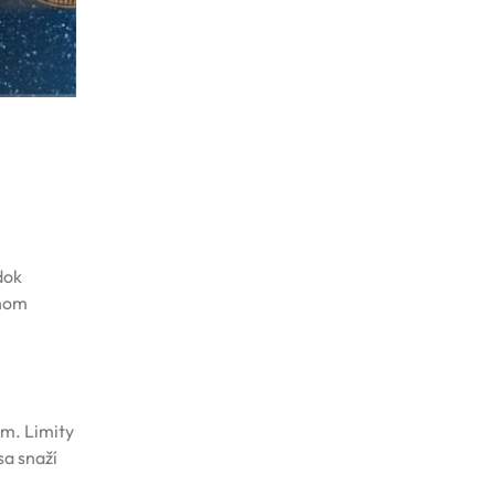
dok
čnom
om. Limity
sa snaží