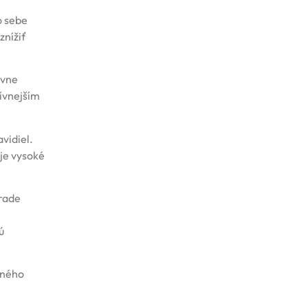
o sebe
znížiť
evne
ívnejším
vidiel.
uje vysoké
hrade
ú
aného