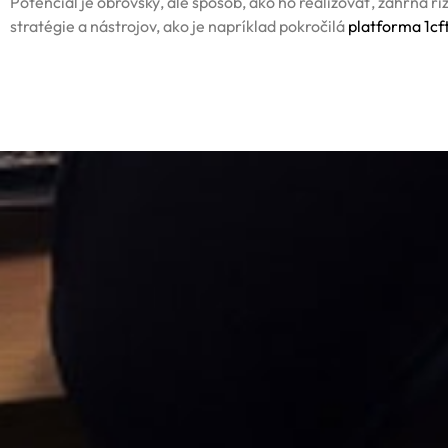
Potenciál je obrovský, ale spôsob, ako ho realizovať, zahŕňa 
stratégie a nástrojov, ako je napríklad pokročilá
platforma 1cf