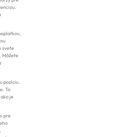
renciou.
h
poplatkov,
inu
m svete
u. Môžete
e
u pozíciu.
e. To
 ako je
i pre
Jeho
.