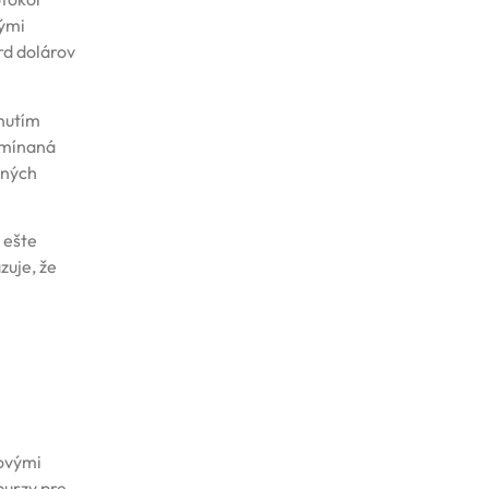
rými
rd dolárov
knutím
omínaná
aných
 ešte
zuje, že
kovými
burzy pre