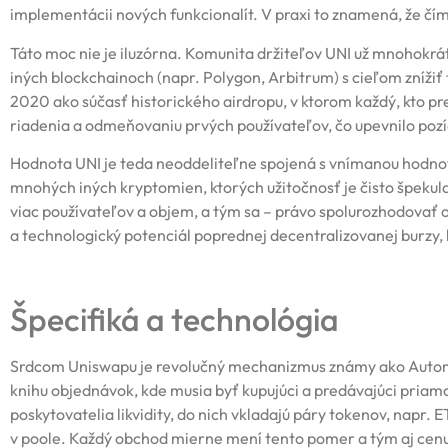
implementácii nových funkcionalít. V praxi to znamená, že čí
Táto moc nie je iluzórna. Komunita držiteľov UNI už mnohokrát
iných blockchainoch (napr. Polygon, Arbitrum) s cieľom znížiť
2020 ako súčasť historického airdropu, v ktorom každý, kto pre
riadenia a odmeňovaniu prvých používateľov, čo upevnilo poz
Hodnota UNI je teda neoddeliteľne spojená s vnímanou hodnot
mnohých iných kryptomien, ktorých užitočnosť je čisto špekula
viac používateľov a objem, a tým sa – právo spolurozhodova
a technologický potenciál poprednej decentralizovanej burzy,
Špecifiká a technológia
Srdcom Uniswapu je revolučný mechanizmus známy ako Automati
knihu objednávok, kde musia byť kupujúci a predávajúci priamo 
poskytovatelia likvidity, do nich vkladajú páry tokenov, napr.
v poole. Každý obchod mierne mení tento pomer a tým aj cenu