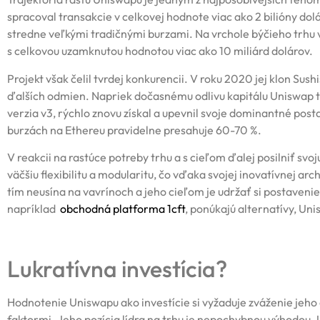
spracoval transakcie v celkovej hodnote viac ako 2 bilióny dolá
stredne veľkými tradičnými burzami. Na vrchole býčieho trhu 
s celkovou uzamknutou hodnotou viac ako 10 miliárd dolárov.
Projekt však čelil tvrdej konkurencii. V roku 2020 jej klon Sus
ďalších odmien. Napriek dočasnému odlivu kapitálu Uniswap t
verzia v3, rýchlo znovu získal a upevnil svoje dominantné po
burzách na Ethereu pravidelne presahuje 60-70 %.
V reakcii na rastúce potreby trhu a s cieľom ďalej posilniť svo
väčšiu flexibilitu a modularitu, čo vďaka svojej inovatívnej ar
tím neusína na vavrínoch a jeho cieľom je udržať si postavenie 
napríklad
obchodná platforma 1cft
, ponúkajú alternatívy, Un
Lukratívna investícia?
Hodnotenie Uniswapu ako investície si vyžaduje zváženie jeh
faktormi. Jeho pozícia lídra na trhu je nepochybnou výhodou