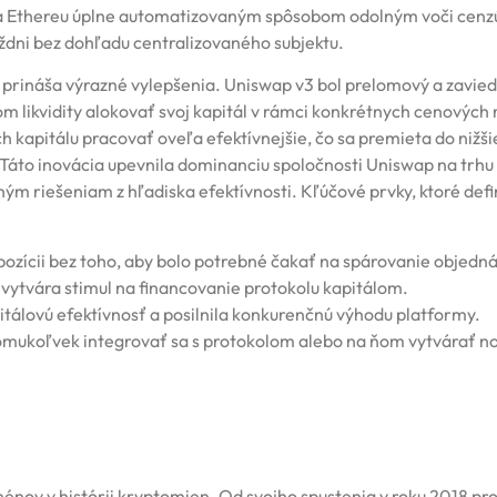
a Ethereu úplne automatizovaným spôsobom odolným voči cenz
ýždni bez dohľadu centralizovaného subjektu.
u prináša výrazné vylepšenia. Uniswap v3 bol prelomový a zavied
m likvidity alokovať svoj kapitál v rámci konkrétnych cenových r
 kapitálu pracovať oveľa efektívnejšie, čo sa premieta do nižši
 Táto inovácia upevnila dominanciu spoločnosti Uniswap na trhu
ým riešeniam z hľadiska efektívnosti. Kľúčové prvky, ktoré defi
pozícii bez toho, aby bolo potrebné čakať na spárovanie objedn
o vytvára stimul na financovanie protokolu kapitálom.
pitálovú efektívnosť a posilnila konkurenčnú výhodu platformy.
mukoľvek integrovať sa s protokolom alebo na ňom vytvárať n
énov v histórii kryptomien. Od svojho spustenia v roku 2018 pr