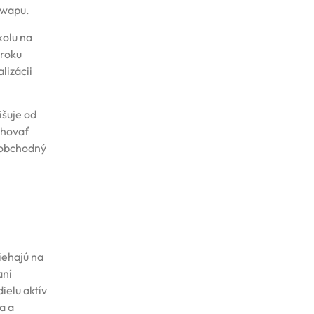
swapu.
kolu na
 roku
lizácii
išuje od
ahovať
 obchodný
iehajú na
aní
ielu aktív
a a