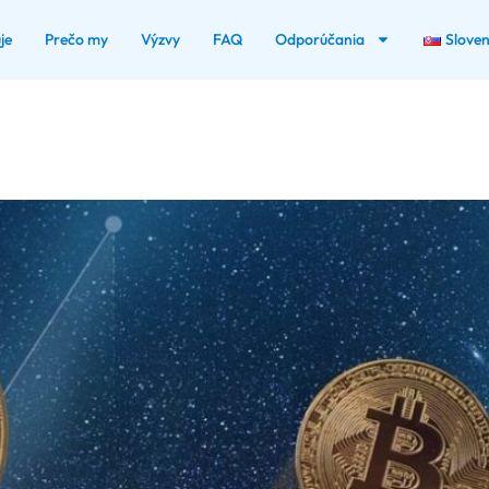
je
Prečo my
Výzvy
FAQ
Odporúčania
Slove