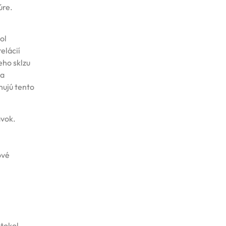
úre.
ol
elácií
eho sklzu
 a
nujú tento
ávok.
ové
otokol