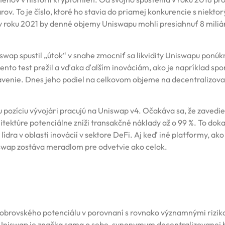
rov. To je číslo, ktoré ho stavia do priamej konkurencie s niekto
v roku 2021 by denné objemy Uniswapu mohli presiahnuť 8 miliá
hiswap spustil „útok“ v snahe zmocniť sa likvidity Uniswapu ponú
ento test prežil a vďaka ďalším inováciám, ako je napríklad sp
stavenie. Dnes jeho podiel na celkovom objeme na decentralizov
ju pozíciu vývojári pracujú na Uniswap v4. Očakáva sa, že zavedie
chitektúre potenciálne zníži transakčné náklady až o 99 %. To doka
lídra v oblasti inovácií v sektore DeFi. Aj keď iné platformy, ako
iswap zostáva meradlom pre odvetvie ako celok.
o obrovského potenciálu v porovnaní s rovnako významnými rizi
. Uniswap je značka sama o sebe, synonymum decentralizovanej 