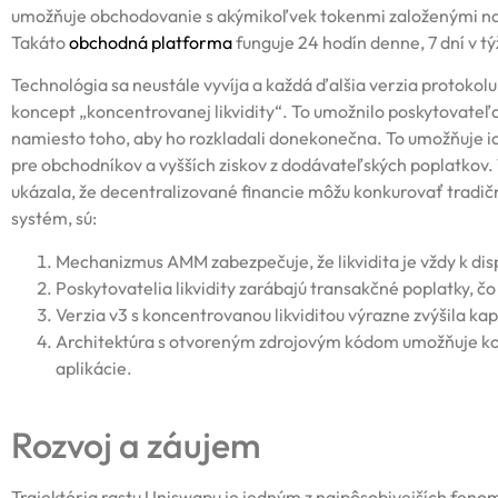
umožňuje obchodovanie s akýmikoľvek tokenmi založenými n
Takáto
obchodná platforma
funguje 24 hodín denne, 7 dní v t
Technológia sa neustále vyvíja a každá ďalšia verzia protokol
koncept „koncentrovanej likvidity“. To umožnilo poskytovateľo
namiesto toho, aby ho rozkladali donekonečna. To umožňuje ich
pre obchodníkov a vyšších ziskov z dodávateľských poplatkov.
ukázala, že decentralizované financie môžu konkurovať tradičn
systém, sú:
Mechanizmus AMM zabezpečuje, že likvidita je vždy k dis
Poskytovatelia likvidity zarábajú transakčné poplatky, č
Verzia v3 s koncentrovanou likviditou výrazne zvýšila ka
Architektúra s otvoreným zdrojovým kódom umožňuje ko
aplikácie.
Rozvoj a záujem
Trajektória rastu Uniswapu je jedným z najpôsobivejších fenom