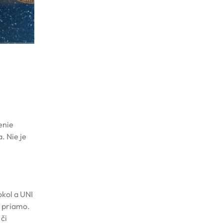
enie
. Nie je
okol a UNI
e priamo.
či