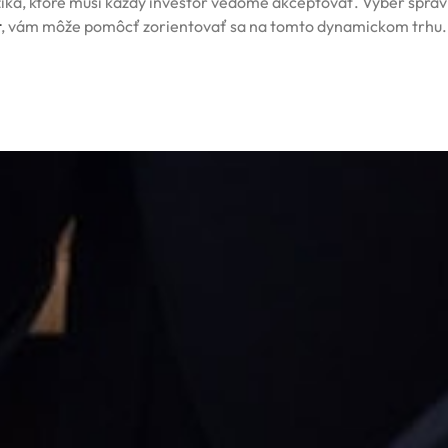
riziká, ktoré musí každý investor vedome akceptovať. Výber správ
t
, vám môže pomôcť zorientovať sa na tomto dynamickom trhu.