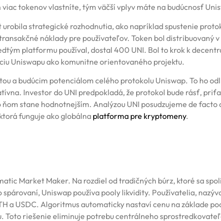
m viac tokenov vlastníte, tým väčší vplyv máte na budúcnosť Uni
 urobila strategické rozhodnutia, ako napríklad spustenie proto
 transakčné náklady pre používateľov. Token bol distribuovaný v
dtým platformu používal, dostal 400 UNI. Bol to krok k decentra
íciu Uniswapu ako komunitne orientovaného projektu.
ou a budúcim potenciálom celého protokolu Uniswap. To ho odl
tívna. Investor do UNI predpokladá, že protokol bude rásť, priť
ť o ňom stane hodnotnejším. Analýzou UNI posudzujeme de facto
 ktorá funguje ako globálna
platforma pre kryptomeny
.
c Market Maker. Na rozdiel od tradičných búrz, ktoré sa spol
spárovaní, Uniswap používa pooly likvidity. Používatelia, nazýv
 ETH a USDC. Algoritmus automaticky nastaví cenu na základe pod
. Toto riešenie eliminuje potrebu centrálneho sprostredkovateľ