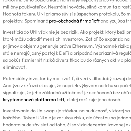
milióny používateľov. Neustále inovácie, silná komunita a rast
Hodnota tokenu UNI priamo súvisí s úspechom protokolu, čo mu
projektov. Spomínaná
pro-obchodná firma 1cft
analyzujúca tr
Investícia do UNI však nie je bez rizík. Ako projekt, ktorý be
ktoré môžu odradiť menších investorov. Zatiaľ čo expanzia na l
príjmov a objemu generuje práve Ethereum. Významné riziko p
stále nemajú jasný postoj k DeFi a prípadná nepriaznivá regu
sa pokúsiť zmierniť riziká diverzifikáciou do rôznych aktív a pl
eliminovať.
Potenciálny investor by mal zvážiť, či verí v dlhodobý rozvoj 
Analýza v reťazci ukazuje, že napriek výkyvom na trhu sa poče
signalizuje, že jeho základná užitočnosť je oceňovaná bez ohľ
kryptomenová platforma 1cft
, ďalej rozširuje jeho dosah.
Investovanie do Uniswapu je stávkou na budúcnosť, v ktorej sa
každého. Token UNI nie je zárukou zisku, ale účasťou na jedno
hodnota bude závisieť od toho, či sa vízia decentralizovanej e