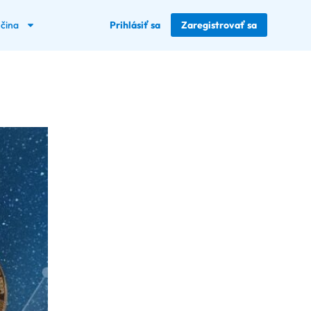
nčina
Prihlásiť sa
Zaregistrovať sa