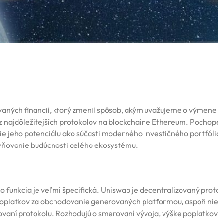
ovaných financií, ktorý zmenil spôsob, akým uvažujeme o výmene
m z najdôležitejších protokolov na blockchaine Ethereum. Pochop
 jeho potenciálu ako súčasti moderného investičného portfólia
lyvňovanie budúcnosti celého ekosystému.
 funkcia je veľmi špecifická. Uniswap je decentralizovaný prot
z poplatkov za obchodovanie generovaných platformou, aspoň ni
vaní protokolu. Rozhodujú o smerovaní vývoja, výške poplatkov 