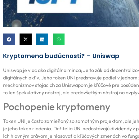
Kryptomena budúcnosti? – Uniswap
Uniswap je viac ako digitálna minca; Je to základ decentraliz
digitálnych aktív. Jeho token UNI predstavuje podiel v jedno
mechanizmov stojacich za Uniswapom je kľúčové pre posúdenie
to len špekulatívny nástroj, ale predovšetkým nástroj na ovp
Pochopenie kryptomeny
Token UNI je často zamieňaný so samotným projektom, ale jeho
je jeho token riadenia. Držitelia UNI nedostávajú dividendy 
Ich hlavným právom je hlasovať o kľúčových zmenách vo fungo