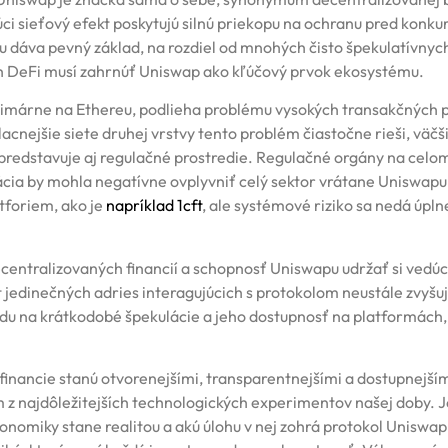
úci sieťový efekt poskytujú silnú priekopu na ochranu pred konku
 dáva pevný základ, na rozdiel od mnohých čisto špekulatívnyc
h DeFi musí zahrnúť Uniswap ako kľúčový prvok ekosystému.
ží primárne na Ethereu, podlieha problému vysokých transakčných 
acnejšie siete druhej vrstvy tento problém čiastočne rieši, väčš
redstavuje aj regulačné prostredie. Regulačné orgány na celo
lácia by mohla negatívne ovplyvniť celý sektor vrátane Uniswap
atforiem, ako je
napríklad 1cft
, ale systémové riziko sa nedá úpln
decentralizovaných financií a schopnosť Uniswapu udržať si vedúc
t jedinečných adries interagujúcich s protokolom neustále zvyšuj
adu na krátkodobé špekulácie a jeho dostupnosť na platformách,
 financie stanú otvorenejšími, transparentnejšími a dostupnejším
m z najdôležitejších technologických experimentov našej doby. 
konomiky stane realitou a akú úlohu v nej zohrá protokol Uniswap