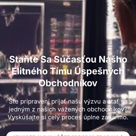
Staňte Sa Súčasťou Nášho
Elitného Tímu Úspešných
Obchodníkov
Ste pripravení prijať našu výzvu a stať sa
jedným z našich vážených obchodníkov?
Vyskúšajte si celý proces úplne zadarmo.