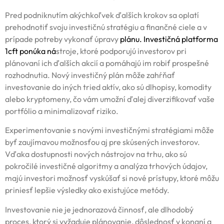
Pred podniknutím akýchkoľvek ďalších krokov sa oplatí
prehodnotiť svoju investičnú stratégiu a finančné ciele a v
prípade potreby vykonať úpravy
plánu.
Investičná platforma
1cft
ponúka ná
stroje, ktoré podporujú investorov pri
plánovaní ich ďalších akcií a pomáhajú im robiť prospešné
rozhodnutia. Nový investičný plán môže zahŕňať
investovanie do iných tried aktív, ako sú dlhopisy, komodity
alebo kryptomeny, čo vám umožní ďalej diverzifikovať vaše
portfólio a minimalizovať riziko.
Experimentovanie s novými investičnými stratégiami môže
byť zaujímavou možnosťou aj pre skúsených investorov.
Vďaka dostupnosti nových nástrojov na trhu, ako sú
pokročilé investičné algoritmy a analýza trhových údajov,
majú investori možnosť vyskúšať si nové prístupy, ktoré môžu
priniesť lepšie výsledky ako existujúce metódy.
Investovanie nie je jednorazová činnosť, ale dlhodobý
proces, ktorý si vyžaduje plánovanie, dôslednosť v konaní a