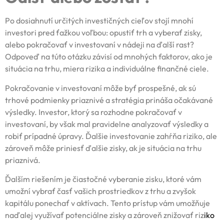
Po dosiahnutí určitých investičných cieľov stojí mnohí
investori pred ťažkou voľbou: opustiť trh a vyberať zisky,
alebo pokračovať v investovaní v nádeji na ďalší rast?
Odpoveď na túto otázku závisí od mnohých faktorov, ako je
situácia na trhu, miera rizika a individuálne finančné ciele.
Pokračovanie v investovaní môže byť prospešné, ak sú
trhové podmienky priaznivé a stratégia prináša očakávané
výsledky. Investor, ktorý sa rozhodne pokračovať v
investovaní, by však mal pravidelne analyzovať výsledky a
robiť prípadné úpravy. Ďalšie investovanie zahŕňa riziko, ale
zároveň môže priniesť ďalšie zisky, ak je situácia na trhu
priaznivá.
Ďalším riešením je čiastočné vyberanie zisku, ktoré vám
umožní vybrať časť vašich prostriedkov z trhu a zvyšok
kapitálu ponechať v aktívach. Tento prístup vám umožňuje
naďalej využívať potenciálne zisky a zároveň znižovať riz
iko