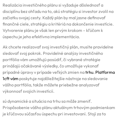
Realizácia investičného plánu si vyžaduje dôslednosť a
disciplínu bez ohľadu na to, akú stratégiu si investor zvolil na
začiatku svojej cesty. Každý plán by mal jasne definovať
finančné ciele, stratégiu a kritériá na dokončenie investície.
Vytvorenie plánu je však len prvým krokom – kľúčom k
úspechu je jeho efektívna implementácia.
Ak chcete realizovať svoj investičný plán, musíte pravidelne
sledovať svoj pokrok. Pravidelné analýzy investičného
portfólia vám umožňujú posúdiť, či vybrané stratégie
prinášajú očakávané výsledky, čo umožňuje vykonať
prípadné úpravy v prípade veľkých zmien na
trhu. Platforma
1cft
vám
poskytuje najdôležitejšie nástroje na sledovanie
vášho portfólia, takže môžete priebežne analyzovať
výkonnosť svojich investícií.
sú dynamické a situácia na trhu sa môže zmeniť.
Prispôsobenie vášho plánu aktuálnym trhovým podmienkam
je kľúčovou súčasťou úspechu pri investovaní. Stojí za to