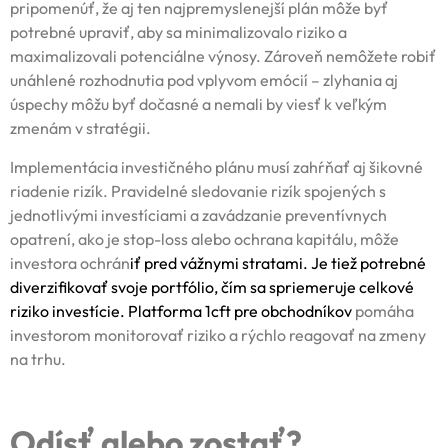
pripomenúť, že aj ten najpremyslenejší plán môže byť
potrebné upraviť, aby sa minimalizovalo riziko a
maximalizovali potenciálne výnosy. Zároveň nemôžete robiť
unáhlené rozhodnutia pod vplyvom emócií – zlyhania aj
úspechy môžu byť dočasné a nemali by viesť k veľkým
zmenám v stratégii.
Implementácia investičného plánu musí zahŕňať aj šikovné
riadenie rizík. Pravidelné sledovanie rizík spojených s
jednotlivými investíciami a zavádzanie preventívnych
opatrení, ako je stop-loss alebo ochrana kapitálu, môže
investora ochrán
iť pred vážnymi stratami. Je tiež potrebné
diverzifikovať svoje portfólio, čím sa spriemeruje celkové
riziko investície.
Platforma 1cft pre obchodníkov
pomáha
investorom monitorovať riziko a rýchlo reagovať na zmeny
na trhu.
Odísť alebo zostať?