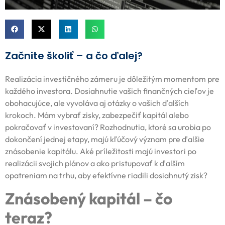
Začnite školiť – a čo ďalej?
Realizácia investičného zámeru je dôležitým momentom pre
každého investora. Dosiahnutie vašich finančných cieľov je
obohacujúce, ale vyvoláva aj otázky o vašich ďalších
krokoch. Mám vybrať zisky, zabezpečiť kapitál alebo
pokračovať v investovaní? Rozhodnutia, ktoré sa urobia po
dokončení jednej etapy, majú kľúčový význam pre ďalšie
znásobenie kapitálu. Aké príležitosti majú investori po
realizácii svojich plánov a ako pristupovať k ďalším
opatreniam na trhu, aby efektívne riadili dosiahnutý zisk?
Znásobený kapitál – čo
teraz?