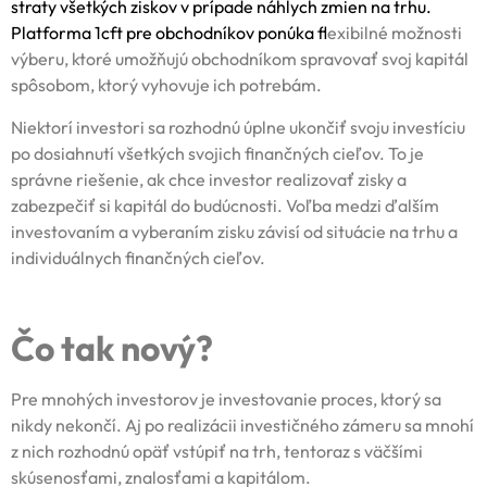
straty všetkých ziskov v prípade náhlych zmien na trhu.
Platforma 1cft pre obchodníkov
ponúka fl
exibilné možnosti
výberu, ktoré umožňujú obchodníkom spravovať svoj kapitál
spôsobom, ktorý vyhovuje ich potrebám.
Niektorí investori sa rozhodnú úplne ukončiť svoju investíciu
po dosiahnutí všetkých svojich finančných cieľov. To je
správne riešenie, ak chce investor realizovať zisky a
zabezpečiť si kapitál do budúcnosti. Voľba medzi ďalším
investovaním a vyberaním zisku závisí od situácie na trhu a
individuálnych finančných cieľov.
Čo tak nový?
Pre mnohých investorov je investovanie proces, ktorý sa
nikdy nekončí. Aj po realizácii investičného zámeru sa mnohí
z nich rozhodnú opäť vstúpiť na trh, tentoraz s väčšími
skúsenosťami, znalosťami a kapitálom.