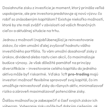
Dosiahnutie zisku z investície je moment, ktorý prináša veľké
uspokojenie, ale pre investora predstavuje aj novú výzvu: čo
robiť so znásobeným kapitálom? Existuje niekoľko možností,
ktoré by ste mali zvážiť v závislosti od vašich finančných
cieľov a aktuálnej situácie na trhu.
Jednou z možností (najobľúbenejšia) je reinvestovanie
ziskov, čo vám umožní ďalej zvyšovať hodnotu vášho
investičného portfólia. To vám umožní dosahovať zisky z
úrokov, dividend alebo rastu cien akcií, čo maximalizuje
budúce výnosy. Je však dôležité pamätať na princípy
diverzifikácie – investovanie celého kapitálu do jedného
aktíva môže byť riskantné. Vďaka 1cft
pro-trading
majú
investori možnosť flexibilne spravovať svoj kapitál, čo im
umožňuje reinvestovať zisky do rôznych aktív, minimalizovať
riziko a zároveň maximalizovať potenciálne zisky.
Ďalšou možnosťou je zabezpečiť si časť svojich ziskov ich
výberom. Vyberanie zisku môže byť dobrým riešením, ak