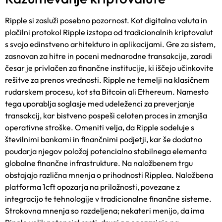
Ripple si zasluži posebno pozornost. Kot digitalna valuta in
plačilni protokol Ripple izstopa od tradicionalnih kriptovalut
s svojo edinstveno arhitekturo in aplikacijami. Gre za sistem,
zasnovan za hitre in poceni mednarodne transakcije, zaradi
česar je privlačen za finančne institucije, ki iščejo učinkovite
rešitve za prenos vrednosti. Ripple ne temelji na klasičnem
rudarskem procesu, kot sta Bitcoin ali Ethereum. Namesto
tega uporablja soglasje med udeleženci za preverjanje
transakcij, kar bistveno pospeši celoten proces in zmanjša
operativne stroške. Omeniti velja, da Ripple sodeluje s
številnimi bankami in finančnimi podjetji, kar še dodatno
poudarja njegov položaj potencialno stabilnega elementa
globalne finančne infrastrukture. Na naložbenem trgu
obstajajo različna mnenja o prihodnosti
Ripplea.
Naložbena
platforma 1cft
opozarja na priložnosti, povezane z
integracijo te tehnologije v tradicionalne finančne sisteme.
Strokovna mnenja so razdeljena; nekateri menijo, da ima