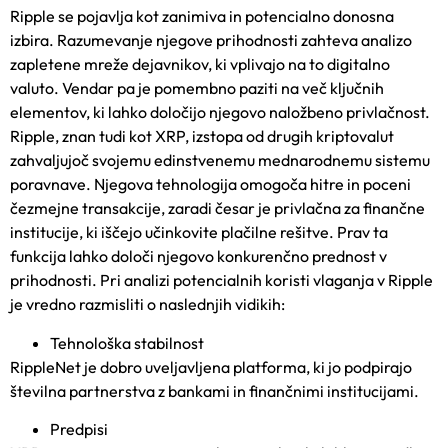
Ripple se pojavlja kot zanimiva in potencialno donosna
izbira. Razumevanje njegove prihodnosti zahteva analizo
zapletene mreže dejavnikov, ki vplivajo na to digitalno
valuto. Vendar pa je pomembno paziti na več ključnih
elementov, ki lahko določijo njegovo naložbeno privlačnost.
Ripple, znan tudi kot XRP, izstopa od drugih kriptovalut
zahvaljujoč svojemu edinstvenemu mednarodnemu sistemu
poravnave. Njegova tehnologija omogoča hitre in poceni
čezmejne transakcije, zaradi česar je privlačna za finančne
institucije, ki iščejo učinkovite plačilne rešitve. Prav ta
funkcija lahko določi njegovo konkurenčno prednost v
prihodnosti. Pri analizi potencialnih koristi vlaganja v Ripple
je vredno razmisliti o naslednjih vidikih:
Tehnološka stabilnost
RippleNet je dobro uveljavljena platforma, ki jo podpirajo
številna partnerstva z bankami in finančnimi institucijami.
Predpisi