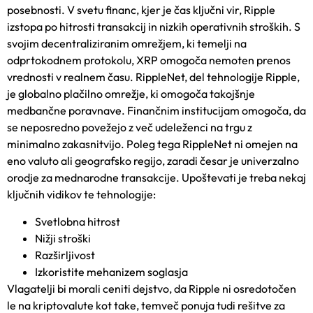
posebnosti. V svetu financ, kjer je čas ključni vir, Ripple
izstopa po hitrosti transakcij in nizkih operativnih stroških. S
svojim decentraliziranim omrežjem, ki temelji na
odprtokodnem protokolu, XRP omogoča nemoten prenos
vrednosti v realnem času. RippleNet, del tehnologije Ripple,
je globalno plačilno omrežje, ki omogoča takojšnje
medbančne poravnave. Finančnim institucijam omogoča, da
se neposredno povežejo z več udeleženci na trgu z
minimalno zakasnitvijo. Poleg tega RippleNet ni omejen na
eno valuto ali geografsko regijo, zaradi česar je univerzalno
orodje za mednarodne transakcije. Upoštevati je treba nekaj
ključnih vidikov te tehnologije:
Svetlobna hitrost
Nižji stroški
Razširljivost
Izkoristite mehanizem soglasja
Vlagatelji bi morali ceniti dejstvo, da Ripple ni osredotočen
le na kriptovalute kot take, temveč ponuja tudi rešitve za