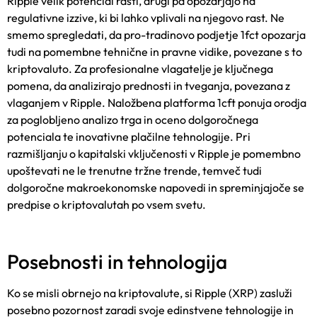
Ripple velik potencial rasti, drugi pa opozarjajo na
regulativne izzive, ki bi lahko vplivali na njegovo rast. Ne
smemo spregledati, da
pro-tradinovo podjetje 1fct
opozarja
tudi na pomembne tehnične in pravne vidike, povezane s to
kriptovaluto. Za profesionalne vlagatelje je ključnega
pomena, da analizirajo prednosti in tveganja, povezana z
vlaganjem v Ripple. Naložbena platforma
1cft ponuja orodja
za poglobljeno analizo trga in oceno dolgoročnega
potenciala te inovativne plačilne tehnologije. Pri
razmišljanju o kapitalski vključenosti v Ripple je pomembno
upoštevati ne le trenutne tržne trende, temveč tudi
dolgoročne makroekonomske napovedi in spreminjajoče se
predpise o kriptovalutah po vsem svetu.
Posebnosti in tehnologija
Ko se misli obrnejo na kriptovalute, si Ripple (XRP) zasluži
posebno pozornost zaradi svoje edinstvene tehnologije in