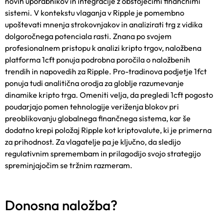
novih uporabnikov in integracije z obstoječimi finančnimi
sistemi. V kontekstu vlaganja v Ripple je pomembno
upoštevati mnenja strokovnjakov in analizirati trg z vidika
dolgoročnega potenciala rasti. Zn
ana po svojem
profesionalnem pristopu k analizi kripto trgov, naložbena
platforma 1cft ponuja podrobna poročila o naložbenih
trendih in napovedih za Ripple.
Pro-tradinova podjetje 1fct
ponuja tudi analitična orodja za globlje razumevanje
dinamike kripto trga. Omeniti velja, da
pregledi 1cft
pogost
o
poudarjajo pomen tehnologije veriženja blokov pri
preoblikovanju globalnega finančnega sistema, kar še
dodatno krepi položaj Ripple kot kriptovalute, ki je primerna
za prihodnost. Za vlagatelje pa je ključno, da sledijo
regulativnim spremembam in prilagodijo svojo strategijo
spreminjajočim se tržnim razmeram.
Donosna naložba?