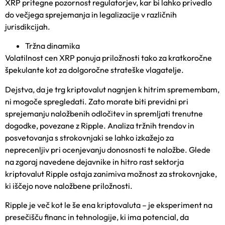
XRP pritegne pozornost regulatorjev, kar bi lahko privedlo
do večjega sprejemanja in legalizacije v različnih
jurisdikcijah.
Tržna dinamika
Volatilnost cen XRP ponuja priložnosti tako za kratkoročne
špekulante kot za dolgoročne strateške vlagatelje.
Dejstva, da je trg kriptovalut nagnjen k hitrim spremembam,
ni mogoče spregledati. Zato morate biti previdni pri
sprejemanju naložbenih odločitev in spremljati trenutne
dogodke, povezane z Ripple. Analiza tržnih trendov in
posvetovanja s strokovnjaki se lahko izkažejo za
neprecenljiv pri ocenjevanju donosnosti te naložbe. Glede
na zgoraj navedene dejavnike in hitro rast sektorja
kriptovalut Ripple ostaja zanimiva možnost za strokovnjake,
ki iščejo nove naložbene priložnosti.
Ripple je več kot le še ena kriptovaluta – je eksperiment na
presečišču financ in tehnologije, ki ima potencial, da