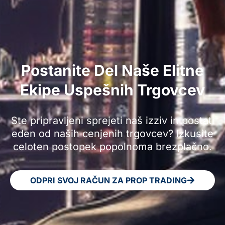
Postanite Del Naše Elitne
Ekipe Uspešnih Trgovcev
Ste pripravljeni sprejeti naš izziv in postati
eden od naših cenjenih trgovcev? Izkusite
celoten postopek popolnoma brezplačno.
ODPRI SVOJ RAČUN ZA PROP TRADING