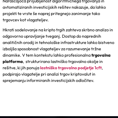
Naraščajoča priljubljenost algoritmičnega trgovanja in
avtomatiziranih investicijskih rešitev nakazuje, da lahko
projekti te vrste še naprej pritegnejo zanimanje tako
trgovcev kot vlagateljev.
Hkrati sodelovanje na kripto trgih zahteva skrbno analizo in
odgovorno upravljanje tveganj. Dostop do naprednih
analitičnih orodij in tehnološke infrastrukture lahko bistveno
izboljša sposobnost vlagateljev za razumevanje tržne
dinamike. V tem kontekstu lahko profesionalna
trgovalna
platforma
,
strukturirano lastniško trgovalno okolje in
rešitve, ki jih ponuja
lastniško trgovalno podjetje 1cft
,
podpirajo vlagatelje pri analizi trgov kriptovalut in
sprejemanju informiranih investicijskih odločitev.