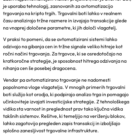
je uporaba tehnologij, zasnovanih za avtomatizacijo
trgovanja na kripto trgih. Trgovalni boti lahko v realnem
času analizirajo tržne razmere in izvajajo transakcije glede
na vnaprej določene parametre, ki jih določi vlagatelj.
V praksi to pomeni, da se avtomatizirani sistemi lahko
odzivajo na gibanja cen in tržne signale veliko hitreje kot
ročni načini trgovanja. Za trgovce, ki se osredotočajo na
kratkoročne strategije, je sposobnost hitrega odzivanja na
nihanja cen še posebej dragocena.
Vendar pa avtomatizirano trgovanje ne nadomesti
popolnoma vloge vlagatelja. V mnogih primerih trgovalni
boti služijo kot orodja, ki podpirajo analizo trga in pomagajo
učinkoviteje izvajati investicijske strategije. Z tehnološkega
vidika sta varnost in preglednost prav tako ključna vidika
takšnih sistemov. Rešitve, ki temeljijo na veriženju blokov,
lahko zagotovijo pregleden zapis transakcij in izboljšajo
splošno zanesljivost trgovalne infrastrukture.