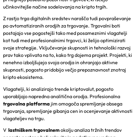
učinkovitejše načine sodelovanja na kripto trgih.
Z rastjo trga digitalnih sredstev narašča tudi povpraševanje
po avtomatiziranih orodjih za trgovanje. Trgovalni boti
postajajo vse pogostejši tako med posameznimi vlagatelji
kot tudi med profesionalnimi trgovci, ki želijo optimizirati
svoje strategije. Vključevanje skupnosti in tehnološki razvoj
prav tako vplivata na to, kako trg dojema projekt. Projekti, ki
nenehno izboljšujejo svoja orodja in ohranjajo aktivne
skupnosti, pogosto pridobijo večjo prepoznavnost znotraj
kripto ekosistema.
Vlagatelji, ki analizirajo trende kriptovalut, pogosto
uporabljajo napredna analitična orodja. Profesionalna
trgovalna platforma
jim omogoča spremljanje obsega
trgovanja, spremljanje gibanja cen in ocenjevanje aktivnosti
vlagateljev na trgu.
V
lastniškem trgovalnem
okolju analiza tržnih trendov