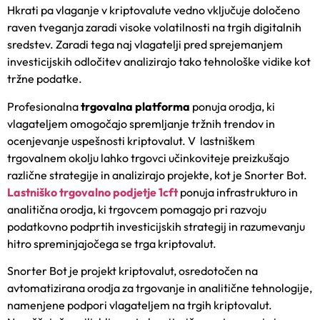
Hkrati pa vlaganje v kriptovalute vedno vključuje določeno
raven tveganja zaradi visoke volatilnosti na trgih digitalnih
sredstev. Zaradi tega naj vlagatelji pred sprejemanjem
investicijskih odločitev analizirajo tako tehnološke vidike kot
tržne podatke.
Profesionalna
trgovalna platforma
ponuja orodja, ki
vlagateljem omogočajo spremljanje tržnih trendov in
ocenjevanje uspešnosti kriptovalut. V lastniškem
trgovalnem okolju lahko trgovci učinkoviteje preizkušajo
različne strategije in analizirajo projekte, kot je Snorter Bot.
Lastniško trgovalno podjetje 1cft
ponuja infrastrukturo in
analitična orodja, ki trgovcem pomagajo pri razvoju
podatkovno podprtih investicijskih strategij in razumevanju
hitro spreminjajočega se trga kriptovalut.
Snorter Bot je projekt kriptovalut, osredotočen na
avtomatizirana orodja za trgovanje in analitične tehnologije,
namenjene podpori vlagateljem na trgih kriptovalut.