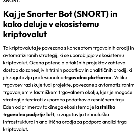
SNORT.
Kaj je Snorter Bot (SNORT) in
kako deluje v ekosistemu
kriptovalut
Ta kriptovaluta je povezana s konceptom trgovalnih orodij in
avtomatiziranih strategij, ki se uporabljajo v ekosistemu
kriptovalut. Ocena potenciala takšnih projektov zahteva
dostop do zanesljivih tržnih podatkov in analitičnih orodij, ki
jih zagotavlja profesionalna
trgovalna platforma
. Veliko
trgovcev raziskuje tudi projekte, povezane z avtomatiziranim
trgovanjem v lastniškem trgovalnem okolju, kjer je mogoče
strategije testirati z uporabo podatkov o resničnem trgu.
Eden od primerov takšnega ekosistema je
lastniško
trgovalno podjetje 1cft
, ki zagotavlja tehnološko
infrastrukturo in analitična orodja za podporo analizi trga
kriptovalut.