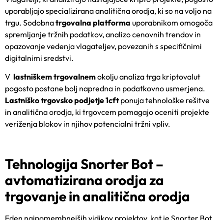
uporabljajo specializirana analitična orodja, ki so na voljo na
trgu. Sodobna
trgovalna platforma
uporabnikom omogoča
spremljanje tržnih podatkov, analizo cenovnih trendov in
opazovanje vedenja vlagateljev, povezanih s specifičnimi
digitalnimi sredstvi.
V
lastniškem trgovalnem
okolju analiza trga kriptovalut
pogosto postane bolj napredna in podatkovno usmerjena.
Lastniško trgovsko podjetje 1cft
ponuja tehnološke rešitve
in analitična orodja, ki trgovcem pomagajo oceniti projekte
veriženja blokov in njihov potencialni tržni vpliv.
Tehnologija Snorter Bot –
avtomatizirana orodja za
trgovanje in analitična orodja
Eden najpomembnejših vidikov projektov, kot je Snorter Bot,