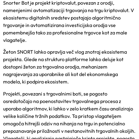
Snorter Bot je projekt kriptovalut, povezan z orodji,
namenjenimi avtomatizaciji trgovanja na trgu kriptovalut. V
ekosistemu digitalnih sredstev postajajo algoritmično
trgovanje in avtomatizirana investicijska orodja vse
pomembnejša tako za profesionalne trgovce kot za male
vlagatelje.
Žeton SNORT lahko opravlja več vlog znotraj ekosistema
projekta. Glede na strukturo platforme lahko deluje kot
dostopni žeton za trgovalna orodja, mehanizem
nagrajevanja za uporabnike ali kot del ekonomskega
modela, ki podpira ekosistem.
Projekti, povezani s trgovalnimi boti, se pogosto
osredotočajo na poenostavitev trgovalnega procesa z
uporabo algoritmov, ki lahko v zelo kratkem času analizirajo
velike količine tržnih podatkov. Ta pristop vlagateljem
omogoča hitrejši odziv na nihanja na trgu in potencialno
prepoznavanje priložnosti v nestanovitnih trgovalnih okoljih.
Vlagatelji, ki analizirajo nastajajoče kripto projekte, pogosto