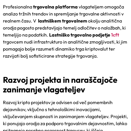
Profesionalna
trgovalna platforma
vlagateljem omogoča
analizo tržnih trendov in spremljanje trgovalne aktivnosti v
realnem času. V
lastniškem trgovalnem
okolju analitična
orodja pogosto predstavljajo temelj odločitev o naložbah, ki
temeljijo na podatkih.
Lastniško trgovalno podjetje
1cft
trgovcem nudi infrastrukturo in analitične zmogljivosti, ki jim
pomagajo bolje razumeti dinamiko trga kriptovalut ter
razvijati bolj sofisticirane strategije trgovanja.
Razvoj projekta in naraščajoče
zanimanje vlagateljev
Razvoj kripto projektov je odvisen od več pomembnih
dejavnikov, vključno s tehnološkimi inovacijami,
vključevanjem skupnosti in zanimanjem vlagateljev. Projekti,
ki ponujajo orodja za podporo trgovalnim dejavnostim, lahko
pritegnejo posebno pozornost trgovcev, ki iščejo