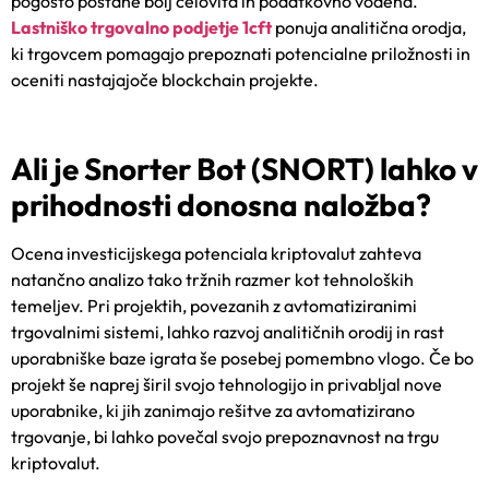
pogosto postane bolj celovita in podatkovno vodena.
Lastniško trgovalno podjetje 1cft
ponuja analitična orodja,
ki trgovcem pomagajo prepoznati potencialne priložnosti in
oceniti nastajajoče blockchain projekte.
Ali je Snorter Bot (SNORT) lahko v
prihodnosti donosna naložba?
Ocena investicijskega potenciala kriptovalut zahteva
natančno analizo tako tržnih razmer kot tehnoloških
temeljev. Pri projektih, povezanih z avtomatiziranimi
trgovalnimi sistemi, lahko razvoj analitičnih orodij in rast
uporabniške baze igrata še posebej pomembno vlogo. Če bo
projekt še naprej širil svojo tehnologijo in privabljal nove
uporabnike, ki jih zanimajo rešitve za avtomatizirano
trgovanje, bi lahko povečal svojo prepoznavnost na trgu
kriptovalut.