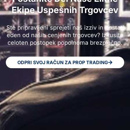
Ekipe Uspešnih Trgovcev
Ste pripravljeni sprejeti naš izziv in postati
eden od naših cenjenih trgovcev? Izkusite
celoten postopek popolnoma brezplačno.
ODPRI SVOJ RAČUN ZA PROP TRADING