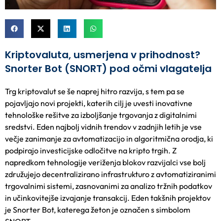
Kriptovaluta, usmerjena v prihodnost?
Snorter Bot (SNORT) pod očmi vlagatelja
Trg kriptovalut se še naprej hitro razvija, s tem pa se
pojavljajo novi projekti, katerih cilj je uvesti inovativne
tehnološke rešitve za izboljšanje trgovanja z digitalnimi
sredstvi. Eden najbolj vidnih trendov v zadnjih letih je vse
večje zanimanje za avtomatizacijo in algoritmična orodja, ki
podpirajo investicijske odločitve na kripto trgih. Z
napredkom tehnologije veriženja blokov razvijalci vse bolj
združujejo decentralizirano infrastrukturo z avtomatiziranimi
trgovalnimi sistemi, zasnovanimi za analizo tržnih podatkov
in učinkovitejše izvajanje transakcij. Eden takšnih projektov
je Snorter Bot, katerega žeton je označen s simbolom