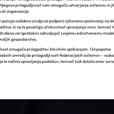
Njegova prilagodljivost vam omogoča ustvarjanje sistemov, ki ji
ali organizacije.
jem ponuja sodobna orodja za podporo njihovemu poslovanju na 
rešitve, ki ne le povečajo učinkovitost upravljanja virov, temveč t
Združena veriga blokov zahvaljujoč svojemu edinstvenemu model
dročjih gospodarstva.
likost omogoča prilagoditev številnim aplikacijam. Od popolne
sebnih omrežij do prilagodljivosti federacijskih sistemov – vsak
a le načina upravljanja podatkov, temveč tudi določa smer za r