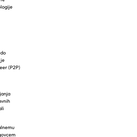
logije
 do
 je
peer (P2P)
janja
avnih
li
alnemu
trgovcem