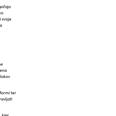
gočajo
ko
i svoje
ja
ne
žena
blokov
tformi ter
avljati
, kjer