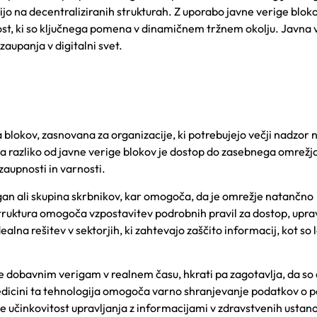
ijo na decentraliziranih strukturah. Z uporabo javne verige blok
snost, ki so ključnega pomena v dinamičnem tržnem okolju. Javna 
zaupanja v digitalni svet.
a blokov, zasnovana za organizacije, ki potrebujejo večji nadzor 
a razliko od javne verige blokov je dostop do zasebnega omrež
zaupnosti in varnosti.
rgan ali skupina skrbnikov, kar omogoča, da je omrežje natančno
ruktura omogoča vzpostavitev podrobnih pravil za dostop, uprav
lna rešitev v sektorjih, ki zahtevajo zaščito informacij, kot so l
e dobavnim verigam v realnem času, hkrati pa zagotavlja, da so 
cini ta tehnologija omogoča varno shranjevanje podatkov o p
uje učinkovitost upravljanja z informacijami v zdravstvenih ustan