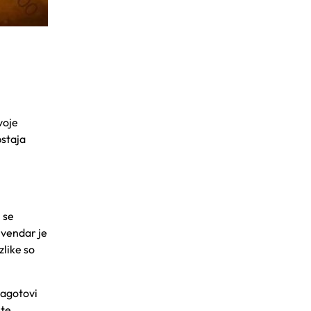
voje
bstaja
 se
 vendar je
zlike so
zagotovi
ite