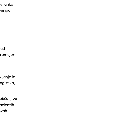
ov lahko
veriga
nad
ja omejen
ljanje in
ogistika,
občutljive
acientih
ovah.