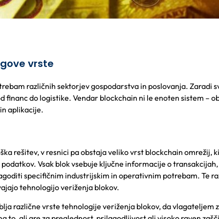
egove vrste
potrebam različnih sektorjev gospodarstva in poslovanja. Zaradi s
d financ do logistike. Vendar blockchain ni le enoten sistem – o
in aplikacije.
 rešitev, v resnici pa obstaja veliko vrst blockchain omrežij, ki
do podatkov. Vsak blok vsebuje ključne informacije o transakcijah,
goditi specifičnim industrijskim in operativnim potrebam. Te ra
vajajo tehnologijo veriženja blokov.
lja različne vrste tehnologije veriženja blokov, da vlagateljem 
 to, ali gre za preglednost, prilagodljivost ali visoko raven zašč