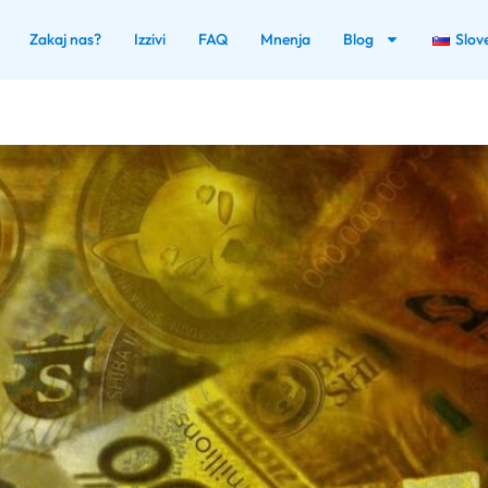
Zakaj nas?
Izzivi
FAQ
Mnenja
Blog
Slov