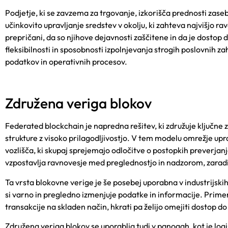
Podjetje, ki se zavzema za trgovanje, izkorišča prednosti zas
učinkovito upravljanje sredstev v okolju, ki zahteva najvišjo ra
prepričani, da so njihove dejavnosti zaščitene in da je dosto
fleksibilnosti in sposobnosti izpolnjevanja strogih poslovnih z
podatkov in operativnih procesov.
Združena veriga blokov
Federated blockchain je napredna rešitev, ki združuje ključne 
strukture z visoko prilagodljivostjo. V tem modelu omrežje up
vozlišča, ki skupaj sprejemajo odločitve o postopkih preverja
vzpostavlja ravnovesje med preglednostjo in nadzorom, zaradi 
Ta vrsta blokovne verige je še posebej uporabna v industrijskih k
si varno in pregledno izmenjuje podatke in informacije. Primeri
transakcije na skladen način, hkrati pa želijo omejiti dostop d
Združena veriga blokov se uporablja tudi v panogah, kot je logi