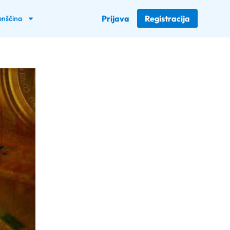
Prijava
Registracija
enščina