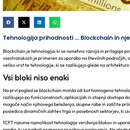
Tehnologija prihodnosti … Blockchain in nj
Blockchain je tehnologija, ki se nenehno razvija in prilagaja 
vsestranskosti je primeren za uporabo na številnih področjih, o
veliko vrst te tehnologije, ki se razlikujejo glede na arhitekturo 
Vsi bloki niso enaki
Na prvi pogled se blockchain morda zdi kot homogena tehnološka
razlikujejo po funkcionalnosti, aplikacijah in stopnji dostopa 
mogoče način njihovega beleženja, skupne rabe in zaščite prila
posledica dinamičnih zahtev trga in posebnosti sektorjev, ki iz
1CFT razume raznolikost tehnologije veriženja blokov in uporab
orodja, ki so najbolj primerna za njihovo poslovanje. Ne glede na