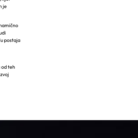
h je
dinamično
udi
u postaja
a od teh
azvoj