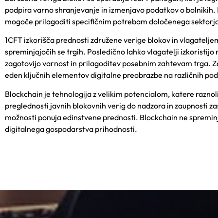
podpira varno shranjevanje in izmenjavo podatkov o bolnikih. 
mogoče prilagoditi specifičnim potrebam določenega sektorja 
1CFT
izkorišča prednos
ti združene verige blokov in vlagatel
spreminjajočih se trgih. Posledično lahko vlagatelji izkoristijo 
zagotovijo varnost in prilagoditev posebnim zahtevam trga. 
eden ključnih elementov digitalne preobrazbe na različnih po
Blockchain je tehnologija z velikim potencialom, katere razno
preglednosti javnih blokovnih verig do nadzora in zaupnosti za
možnosti ponuja edinstvene prednosti. Blockchain ne spreminj
digitalnega gospodarstva prihodnosti.