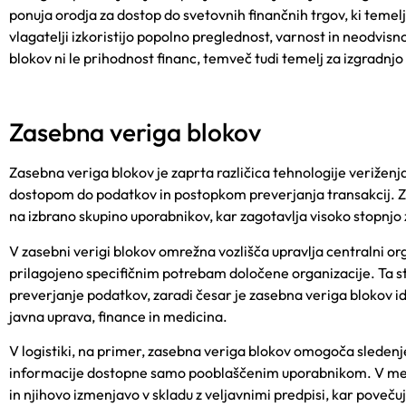
ponuja orodja za dostop do svetovnih finančnih trgov, ki temelj
vlagatelji izkoristijo popolno preglednost, varnost in neodvi
blokov ni le prihodnost financ, temveč tudi temelj za izgradnjo 
Zasebna veriga blokov
Zasebna veriga blokov je zaprta različica tehnologije veriženj
dostopom do podatkov in postopkom preverjanja transakcij. Z
na izbrano skupino uporabnikov, kar zagotavlja visoko stopnjo 
V zasebni verigi blokov omrežna vozlišča upravlja centralni o
prilagojeno specifičnim potrebam določene organizacije. Ta st
preverjanje podatkov, zaradi česar je zasebna veriga blokov idea
javna uprava, finance in medicina.
V logistiki, na primer, zasebna veriga blokov omogoča sledenj
informacije dostopne samo pooblaščenim uporabnikom. V medi
in njihovo izmenjavo v skladu z veljavnimi predpisi, kar poveč