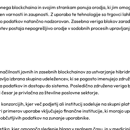
ebnega blockchaina in svojim strankam ponuja orodja, ki jim omo
ven varnosti in zaupnosti. Z uporabo te tehnologije so trgovci lah
p do podatkov natančno nadzorovan. Zasebna veriga blokov zarad
ahtev postaja nepogrešljivo orodje v sodobnih procesih upravljan
značilnosti javnih in zasebnih blockchainov za ustvarjanje hibrid
ravlja izbrana skupina udeležencev, ki se pogosto imenujejo zdru
nja podatkov in dostopu do sistema. Posledično združena veriga 
česar je privlačna za številne poslovne sektorje.
onzorcijih, kjer več podjetij ali institucij sodeluje na skupni pla
 primerov uporabe vključujejo finančne institucije, ki morajo upr
o občutljivih podatkov na zunanje uporabnike.
stika, kjer omogoča sledenje blaga v realnem času, in v medicini