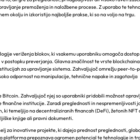
 upravljanje premoženja in naložbene procese. Z uporabo te tehno
m okolju in izkoristijo najboljše prakse, ki so na voljo na trgu.
nologije veriženja blokov, ki vsakemu uporabniku omogoča dostop
 v postopku preverjanja. Glavna značilnost te vrste blockchaina
nstitucijah za upravljanje sistema. Zahvaljujoč omrežju peer-to-
 visoko odpornost na manipulacije, tehnične napake in zagotavlja
e Bitcoin. Zahvaljujoč njej so uporabniki pridobili možnost opravl
 finančne institucije. Zaradi preglednosti in nespremenljivosti j
, ki temeljijo na decentraliziranih financah (DeFi), žetonih NFT a
jiške knjige ali pravni dokumenti.
elj za inovativne projekte, ki dajejo prednost preglednosti,
glob
na platforma
prepoznava ogromen
potencial te tehnologije in 