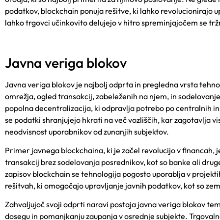
podatkov, blockchain ponuja rešitve, ki lahko revolucionirajo
lahko trgovci učinkovito delujejo v hitro spreminjajočem se tržne
Javna veriga blokov
Javna veriga blokov je najbolj odprta in pregledna vrsta teh
omrežja, ogled transakcij, zabeleženih na njem, in sodelovanje
popolna decentralizacija, ki odpravlja potrebo po centralnih i
se podatki shranjujejo hkrati na več vozliščih, kar zagotavlja
neodvisnost uporabnikov od zunanjih subjektov.
Primer javnega blockchaina, ki je začel revolucijo v financah, j
transakcij brez sodelovanja posrednikov, kot so banke ali druge
zapisov blockchain se tehnologija pogosto uporablja v projektih
rešitvah, ki omogočajo upravljanje javnih podatkov, kot so zeml
Zahvaljujoč svoji odprti naravi postaja javna veriga blokov tem
dosegu in pomanjkanju zaupanja v osrednje subjekte.
Trgoval