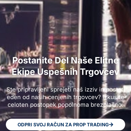
Postanite Del Naše Elitne
Ekipe Uspešnih Trgovcev
Ste pripravljeni sprejeti naš izziv in postati
eden od naših cenjenih trgovcev? Izkusite
celoten postopek popolnoma brezplačno.
ODPRI SVOJ RAČUN ZA PROP TRADING