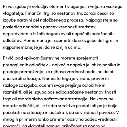
Prva izguba je neločljiv element vlaganja in velja za vsakega
vlagatelja. Finančni trgi so nestanovitni, zaradi česar so
izgube naravni del naložbenega procesa. Najpogosteje so
posledica nenadnih padcev vrednosti sredstev,
nepredvidenih tržnih dogodkov ali napačnih naložbenih
odločitev. Pomembno je razumeti, da so izgube del igre, in
najpomembnejše je, da se iz njih učimo.
Prvič, pod vplivom čustev ne morete sprejemati
prenagljenih odločitev – največja napaka je lahko panika in
prodaja premoženja, ko njihova vrednost pade, ne da bi
analizirali situacijo. Namesto tega je vredno preveriti
razloge za izgubo, oceniti svoje prejšnje odločitve in
razmisliti, ali je izguba posledica začasne nestanovitnosti
trga ali morda slabo načrtovane strategije. Na koncu se
morate odločiti, ali je treba sredstvo prodati ali pa je bolje
počakati na situacijo in počakati, da se vrednost poveča. V
mnogih primerih lahko prehiter odziv na padec vrednosti
povzroči, da vlagatelj zamudi priložnost za ponovno