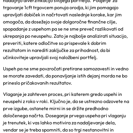
nadaljnjo diverzifikacijo svojega portfelja.
Podjetje za
trgovanje 1cft
trgo
vcem ponuja orodja, ki jim pomagajo
upravljati dobiček in načrtovati naslednje korake, kar jim
omogoča, da dosežejo svoje dolgoročne finančne cilje,
spopadanje z uspehom pa se ne sme preveč razlikovati od
ukrepanja po neuspehu. Zato je najbolje analizirati situacijo,
preveriti, katere odločitve so prispevale k dobrim
rezultatom in narediti zaključke za prihodnost, da bi
učinkoviteje upravljali svoj naložbeni portfelj.
Uspeh pa ne sme povzročati pretirane samozavesti in vedno
se morate zavedati, da ponavljanje istih dejanj morda ne bo
prineslo pričakovanih rezultatov.
Vlaganje je zahteven proces, pri katerem gredo uspehi in
neuspehi z roko v roki. Ključno je, da se ustrezno odzovete na
prve izgube, ostanete mirni in se držite predhodno
določenega načrta. Doseganje prvega uspeha pri vlaganju
je trenutek, ki vas lahko motivira za nadaljevanje dela,
vendar se je treba spomniti, da so trgi nestanovitni in