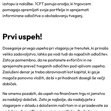
izstopu iz nal
ožbe.
1CFT
ponuja or
odja, ki trgovcem
pomagajo spremljati svoje portfelje in sprejemati
informirane odločitve o obvladovanju tveganj.
Prvi uspeh!
Doseganje prvega uspeha pri vlaganju je trenutek, ki prinaša
veliko zadovoljstvo, lahko pa vodi tudi do napačnih odločitev.
Zato je pomembno, da ne postanete evforični in ne
sprejemate preveč tveganih odločitev pod vplivom uspeha.
Zasluženi denar je treba obravnavati kot kapital, ki ga je
mogoče ponovno vložiti, da bi v prihodnosti dosegli še večji
dobiček.
Ne smemo pozabiti, da uspeh na finančnem trgu ni jamstvo
za nadaljnji dobiček. Zato je najbolje, da nadaljujete z
vlaganjem v skladu z določenim načrtom in si prizadevate za