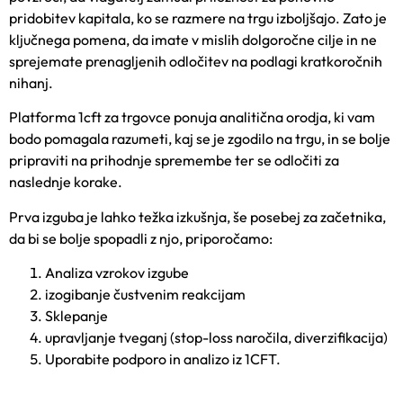
pridobitev kapitala, ko se razmere na trgu izboljšajo. Zato je
ključnega pomena, da imate v mislih dolgoročne cilje in ne
sprejemate prenagljenih odločitev na podlagi kratkoročnih
nihanj.
Platforma 1cft za trgovce
ponuja analitič
na orodja, ki vam
bodo pomagala razumeti, kaj se je zgodilo na trgu, in se bolje
pripraviti na prihodnje spremembe ter se odločiti za
naslednje korake.
Prva izguba je lahko težka izkušnja, še posebej za začetnika,
da bi se bolje spopadli z njo, priporočamo:
Analiza vzrokov izgube
izogibanje čustvenim reakcijam
Sklepanje
upravljanje tveganj (stop-loss naročila, diverzifikacija)
Uporabite podporo in analizo iz 1CFT.