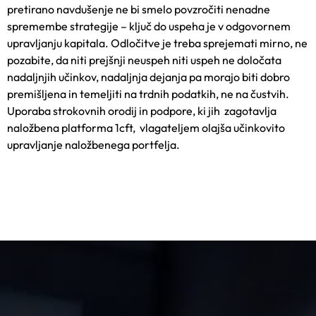
pretirano navdušenje ne bi smelo povzročiti nenadne
spremembe strategije – ključ do uspeha je v odgovornem
upravljanju kapitala. Odločitve je treba sprejemati mirno, ne
pozabite, da niti prejšnji neuspeh niti uspeh ne določata
nadaljnjih učinkov, nadaljnja dejanja pa morajo biti dobro
premišljena in temeljiti na trdnih podatkih, ne na čustvih.
Uporaba strokovnih orodij in podpore, ki jih zag
otavlja
naložbena platforma 1cft
, vlagateljem olajša učinkovito
upravljanje naložbenega portfelja.