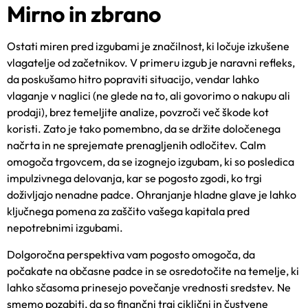
Mirno in zbrano
Ostati miren pred izgubami je značilnost, ki ločuje izkušene
vlagatelje od začetnikov. V primeru izgub je naravni refleks,
da poskušamo hitro popraviti situacijo, vendar lahko
vlaganje v naglici (ne glede na to, ali govorimo o nakupu ali
prodaji), brez temeljite analize, povzroči več škode kot
koristi. Zato je tako pomembno, da se držite določenega
načrta in ne sprejemate prenagljenih odločitev. Calm
omogoča trgovcem, da se izognejo izgubam, ki so posledica
impulzivnega delovanja, kar se pogosto zgodi, ko trgi
doživljajo nenadne padce. Ohranjanje hladne glave je lahko
ključnega pomena za zaščito vašega kapitala pred
nepotrebnimi izgubami.
Dolgoročna perspektiva vam pogosto omogoča, da
počakate na občasne padce in se osredotočite na temelje, ki
lahko sčasoma prinesejo povečanje vrednosti sredstev. Ne
smemo pozabiti, da so finančni trgi ciklični in čustvene