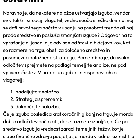
Naravno je, da nekatere naložbe ustvarjajo izgubo, vendar
se v takšni situaciji vlagatelj vedno sooča s težko dilemo: naj
se drži prvotnega načrta v upanju na preobrat trenda ali naj
proda sredstvo in poskuša zmanjšati izgube? Odgovor na to
vprašanje ni jasen in je odvisen od številnih dejavnikov, kot
so razmere na trgu, obeti za določeno sredstvo in
posamezna naložbena strategija. Pomembno je, da vsako
odločitev sprejmete na podlagi temeljite analize, ne pod
vplivom čustev. V primeru izgub ali neuspehov lahko
vlagatelj:
nadaljujte z naložbo
Strategija sprememb
dokončajte naložbo.
Če je izguba posledica kratkoročnih gibanj na trgu, je morda
dobra odločitev počakati, da se razmere izboljšajo. Če pa
sredstvo izgublja vrednost zaradi temeljnih težav, kot je
slabo finančno zdravje podjetja, je morda vredno razmisliti o