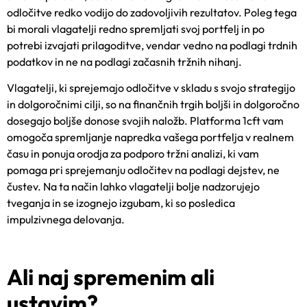
odločitve redko vodijo do zadovoljivih rezultatov. Poleg tega
bi morali vlagatelji redno spremljati svoj portfelj in po
potrebi izvajati prilagoditve, vendar vedno na podlagi trdnih
podatkov in ne na podlagi začasnih tržnih nihanj.
Vlagatelji, ki sprejemajo odločitve v skladu s svojo strategijo
in dolgoročnimi cilji, so na finančnih trgih boljši in dolgoročno
dosegajo boljše donose svoji
h naložb.
Platforma 1cft
vam
omogoča spremljanje napredka vašega portfelja v realnem
času in ponuja orodja za podporo tržni analizi, ki vam
pomaga pri sprejemanju odločitev na podlagi dejstev, ne
čustev. Na ta način lahko vlagatelji bolje nadzorujejo
tveganja in se izognejo izgubam, ki so posledica
impulzivnega delovanja.
Ali naj spremenim ali
ustavim?