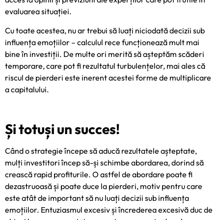
evaluarea situației.
Cu toate acestea, nu ar trebui să luați niciodată decizii sub
influența emoțiilor – calculul rece funcționează mult mai
bine în investiții. De multe ori merită să așteptăm scăderi
temporare, care pot fi rezultatul turbulențelor, mai ales că
riscul de pierderi este inerent acestei forme de multiplicare
a capitalului.
Și totuși un succes!
Când o strategie începe să aducă rezultatele așteptate,
mulți investitori încep să-și schimbe abordarea, dorind să
crească rapid profiturile. O astfel de abordare poate fi
dezastruoasă și poate duce la pierderi, motiv pentru care
este atât de important să nu luați decizii sub influența
emoțiilor. Entuziasmul excesiv și încrederea excesivă duc de