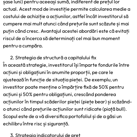
șase luni) pentru aceeași sumă, indiferent de prețul lor
actual. Acest mod de investiție permite calcularea medie a
costului de achiziție a acțiunilor, astfel încât investitorul să
cumpere mai mult atunci când prețurile sunt scăzute și mai
puțin când cresc. Avantajul acestei abordări este că evitați
riscul de a încerca să determinați cel mai bun moment
pentru a cumpăra.
Strategia de structură a capitalului fix
În această strategie, investitorul își împarte fondurile între
acțiuni și obligațiuni în anumite proporții, pe care le
ajustează în funcție de situația pieței. De exemplu, un
investitor poate menține o împărțire fixă de 50% pentru
acțiuni și 50% pentru obligațiuni, crescând ponderea
acțiunilor în timpul scăderilor pieței (piețe bear) și scăzând-
o atunci când prețurile acțiunilor sunt ridicate (piață bull).
Scopul este de a vă diversifica portofoliul și de a găsi un
echilibru între risc și siguranță.
Strategia indicatorului de preț