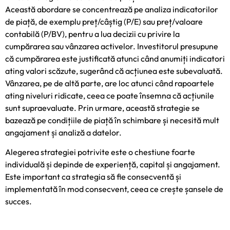
Această abordare se concentrează pe analiza indicatorilor
de piață, de exemplu preț/câștig (P/E) sau preț/valoare
contabilă (P/BV), pentru a lua decizii cu privire la
cumpărarea sau vânzarea activelor. Investitorul presupune
că cumpărarea este justificată atunci când anumiți indicatori
ating valori scăzute, sugerând că acțiunea este subevaluată.
Vânzarea, pe de altă parte, are loc atunci când rapoartele
ating niveluri ridicate, ceea ce poate însemna că acțiunile
sunt supraevaluate. Prin urmare, această strategie se
bazează pe condițiile de piață în schimbare și necesită mult
angajament și analiză a datelor.
Alegerea strategiei potrivite este o chestiune foarte
individuală și depinde de experiență, capital și angajament.
Este important ca strategia să fie consecventă și
implementată în mod consecvent, ceea ce crește șansele de
succes.