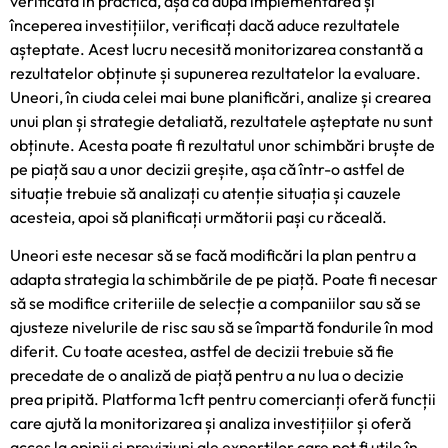
verificată în practică, așa că după implementarea și
începerea investițiilor, verificați dacă aduce rezultatele
așteptate. Acest lucru necesită monitorizarea constantă a
rezultatelor obținute și supunerea rezultatelor la evaluare.
Uneori, în ciuda celei mai bune planificări, analize și crearea
unui plan și strategie detaliată, rezultatele așteptate nu sunt
obținute. Acesta poate fi rezultatul unor schimbări bruște de
pe piață sau a unor decizii greșite, așa că într-o astfel de
situație trebuie să analizați cu atenție situația și cauzele
acesteia, apoi să planificați următorii pași cu răceală.
Uneori este necesar să se facă modificări la plan pentru a
adapta strategia la schimbările de pe piață. Poate fi necesar
să se modifice criteriile de selecție a companiilor sau să se
ajusteze nivelurile de risc sau să se împartă fondurile în mod
diferit. Cu toate acestea, astfel de decizii trebuie să fie
precedate de o analiză de piață pentru a nu lua o decizie
prea pripită.
Platforma 1cft pentru comercianți
oferă funcții
care ajută la monitorizarea și analiza investițiilor și oferă
acces la opinii și previziuni ale experților care pot fi utile în