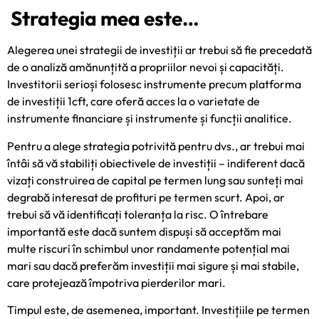
Strategia mea este…
Alegerea unei strategii de investiții ar trebui să fie precedată
de o analiză amănunțită a propriilor nevoi și capacități.
Investitorii serioși folosesc instrumente precum
platforma
de investiții 1cft
, care oferă acces la o varietate de
instrumente financiare și instrumente și funcții analitice.
Pentru a alege strategia potrivită pentru dvs., ar trebui mai
întâi să vă stabiliți obiectivele de investiții – indiferent dacă
vizați construirea de capital pe termen lung sau sunteți mai
degrabă interesat de profituri pe termen scurt. Apoi, ar
trebui să vă identificați toleranța la risc. O întrebare
importantă este dacă suntem dispuși să acceptăm mai
multe riscuri în schimbul unor randamente potențial mai
mari sau dacă preferăm investiții mai sigure și mai stabile,
care protejează împotriva pierderilor mari.
Timpul este, de asemenea, important. Investițiile pe termen