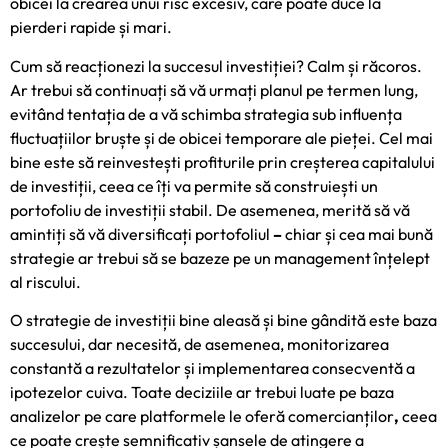
obicei la crearea unui risc excesiv, care poate duce la
pierderi rapide și mari.
Cum să reacționezi la succesul investiției? Calm și răcoros.
Ar trebui să continuați să vă urmați planul pe termen lung,
evitând tentația de a vă schimba strategia sub influența
fluctuațiilor bruște și de obicei temporare ale pieței. Cel mai
bine este să reinvestești profiturile prin creșterea capitalului
de investiții, ceea ce îți va permite să construiești un
portofoliu de investiții stabil. De asemenea, merită să vă
amintiți să vă diversificați portofoliul
–
chiar și cea mai bună
strategie ar trebui să se bazeze pe un management înțelept
al riscului.
O strategie de investiții bine aleasă și bine gândită este baza
succesului, dar necesită, de asemenea, monitorizarea
constantă a rezultatelor și implementarea consecventă a
ipotezelor cuiva. Toate deciziile ar trebui luate pe baza
analizelor pe care
platformele le oferă
comercianților
,
ceea
ce poate crește semnificativ șansele de atingere a