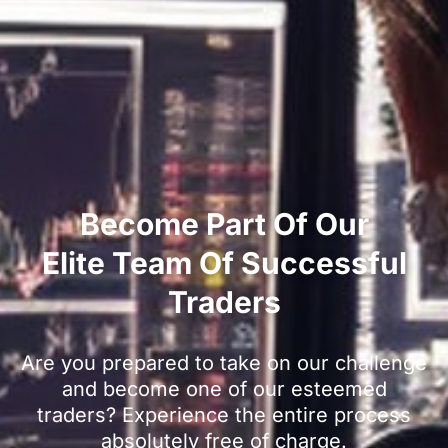
Become Part Of Our
Elite Team Of Successful
Traders
Are you prepared to take on our challenge
and become one of our esteemed
traders? Experience the entire process
absolutely free of charge.